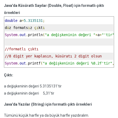
Java'da Küsüratlı Sayılar (Double, Float) için formatlı çıktı
örnekleri
double
 a
=
5.3135131
;
d
ü
z formats
ı
z 
çı
kt
ı
System
.
out
.
println
(
"a değişkeninin değeri "
+
a
+
"'tir"
)
//formatlı çıktı
//8 digit yer kaplasın, küsüratı 2 digit olsun
System
.
out
.
printf
(
"a değişkeninin değeri %8.2f'tir"
,
a
Çıktı:
a değişkeninin değeri 5.3135131'tir
a değişkeninin değeri 5,31'tir
Java'da Yazılar (String) için formatlı çıktı örnekleri
Tümünü küçük harfle ya da büyük harfle yazdıralım.