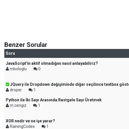
Benzer Sorular
Soru
JavaScript'in aktif olmadığını nasıl anlayabiliriz?
mbologlu
0
JQuery ile Dropdown değişiminde diğer seçilince textbox gös
droper
1
Python ile İki Sayı Arasında Rastgele Sayı Üretmek
m.cengiz
1
XOR nedir ve ne işe yarar?
RainingCodes
1