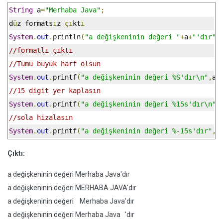
String
 a
=
"Merhaba Java"
;
d
ü
z formats
ı
z 
çı
kt
ı
System
.
out
.
println
(
"a değişkeninin değeri "
+
a
+
"'dır"
)
//formatlı çıktı
//Tümü büyük harf olsun
System
.
out
.
printf
(
"a değişkeninin değeri %S'dır\n"
,
a
)
//15 digit yer kaplasın
System
.
out
.
printf
(
"a değişkeninin değeri %15s'dır\n"
,
//sola hizalasın
System
.
out
.
printf
(
"a değişkeninin değeri %-15s'dır"
,
a
Çıktı:
a değişkeninin değeri Merhaba Java'dır
a değişkeninin değeri MERHABA JAVA'dır
a değişkeninin değeri Merhaba Java'dır
a değişkeninin değeri Merhaba Java 'dır