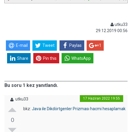
utku33
29.12.2019 00:56
E-mail
Tweet
Paylas
+1
Share
Pin this
WhatsApp
Bu soru 1 kez yanıtlandı.
17 Haziran 2022 19:55
utku33
bkz:
Java ile Dikdörtgenler Prizması hacmi hesaplamak
0