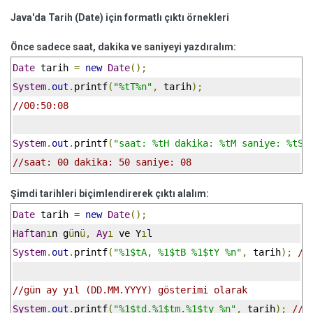
Java'da Tarih (Date) için formatlı çıktı örnekleri
Önce sadece saat, dakika ve saniyeyi yazdıralım:
Date
 tarih 
=
new
Date
();
System
.
out
.
printf
(
"%tT%n"
,
 tarih
);
//00:50:08
System
.
out
.
printf
(
"saat: %tH dakika: %tM saniye: %tS%
//saat: 00 dakika: 50 saniye: 08
Şimdi tarihleri biçimlendirerek çıktı alalım:
Date
 tarih 
=
new
Date
();
Haftan
ı
n g
ü
n
ü,
Ay
ı
 ve Y
ı
l
System
.
out
.
printf
(
"%1$tA, %1$tB %1$tY %n"
,
 tarih
);
//
//gün ay yıl (DD.MM.YYYY) gösterimi olarak
System
.
out
.
printf
(
"%1$td.%1$tm.%1$ty %n"
,
 tarih
);
//2