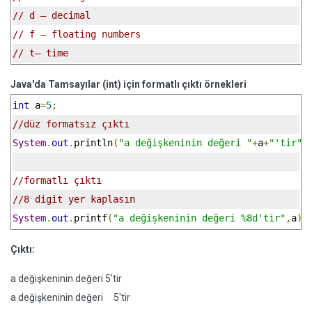
// d – decimal
// f – floating numbers
// t– time
Java'da Tamsayılar (int) için formatlı çıktı örnekleri
int
 a
=
5
;
//düz formatsız çıktı
System
.
out
.
println
(
"a değişkeninin değeri "
+
a
+
"'tir"
)
//formatlı çıktı
//8 digit yer kaplasın
System
.
out
.
printf
(
"a değişkeninin değeri %8d'tir"
,
a
);
Çıktı:
a değişkeninin değeri 5'tir
a değişkeninin değeri 5'tir