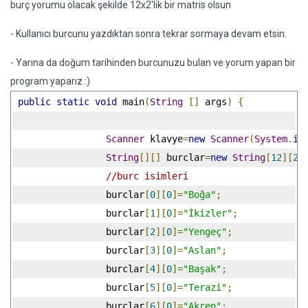
burç yorumu olacak şekilde 12x2'lik bir matris olsun
- Kullanıcı burcunu yazdıktan sonra tekrar sormaya devam etsin.
- Yarına da doğum tarihinden burcunuzu bulan ve yorum yapan bir
program yaparız :)
public
static
void
 main
(
String
[]
 args
)
{
Scanner
 klavye
=
new
Scanner
(
System
.
in
String
[][]
 burclar
=
new
String
[
12
][
2
]
//burc isimleri
		 burclar
[
0
][
0
]=
"Boğa"
;
		 burclar
[
1
][
0
]=
"İkizler"
;
		 burclar
[
2
][
0
]=
"Yengeç"
;
		 burclar
[
3
][
0
]=
"Aslan"
;
		 burclar
[
4
][
0
]=
"Başak"
;
		 burclar
[
5
][
0
]=
"Terazi"
;
		 burclar
[
6
][
0
]=
"Akrep"
;