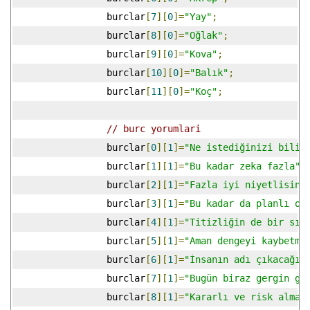
		 burclar
[
7
][
0
]=
"Yay"
;
		 burclar
[
8
][
0
]=
"Oğlak"
;
		 burclar
[
9
][
0
]=
"Kova"
;
		 burclar
[
10
][
0
]=
"Balık"
;
		 burclar
[
11
][
0
]=
"Koç"
;
// burc yorumlari
		 burclar
[
0
][
1
]=
"Ne istediğinizi biliy
		 burclar
[
1
][
1
]=
"Bu kadar zeka fazla"
;
		 burclar
[
2
][
1
]=
"Fazla iyi niyetlisini
		 burclar
[
3
][
1
]=
"Bu kadar da planlı ol
		 burclar
[
4
][
1
]=
"Titizliğin de bir sın
		 burclar
[
5
][
1
]=
"Aman dengeyi kaybetme
		 burclar
[
6
][
1
]=
"İnsanın adı çıkacağın
		 burclar
[
7
][
1
]=
"Bugün biraz gergin gi
		 burclar
[
8
][
1
]=
"Kararlı ve risk almay