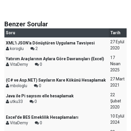
Benzer Sorular
Soru
Tarih
27 Eylül
XML'i JSON'a Dönüştüren Uygulama Tavsiyesi
2020
koroglu
2
17
Yatırım Araçlarının Aylara Göre Davranışları (Excel)
Nisan
VitaDemy
0
2025
27 Mart
(C# ve Asp.NET) Sayıların Kare Kökünü Hesaplamak
2021
mbologlu
0
22
Java ile Pi sayısını elle hesaplamak
Şubat
utku33
0
2020
10 Eylül
Excel'de BES Emeklilik Hesaplamaları
2024
VitaDemy
0