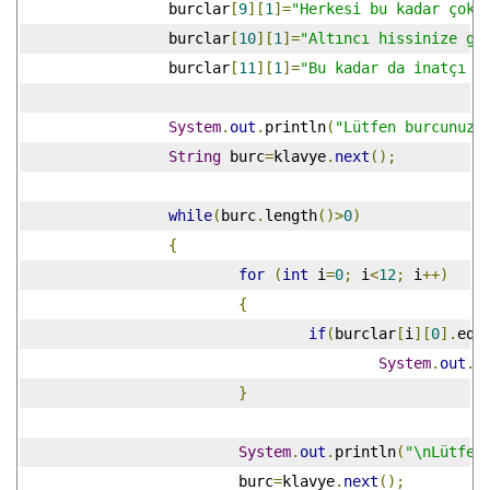
		 burclar
[
9
][
1
]=
"Herkesi bu kadar çok 
		 burclar
[
10
][
1
]=
"Altıncı hissinize gü
		 burclar
[
11
][
1
]=
"Bu kadar da inatçı o
System
.
out
.
println
(
"Lütfen burcunuzu
String
 burc
=
klavye
.
next
();
while
(
burc
.
length
()>
0
)
{
for
(
int
 i
=
0
;
 i
<
12
;
 i
++)
{
if
(
burclar
[
i
][
0
].
equ
System
.
out
.
p
}
System
.
out
.
println
(
"\nLütfen
			 burc
=
klavye
.
next
();