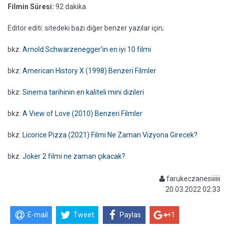
Filmin Süresi:
92 dakika
Editör editi: sitedeki bazı diğer benzer yazılar için;
bkz:
Arnold Schwarzenegger'in en iyi 10 filmi
bkz:
American History X (1998) Benzeri Filmler
bkz:
Sinema tarihinin en kaliteli mini dizileri
bkz:
A View of Love (2010) Benzeri Filmler
bkz:
Licorice Pizza (2021) Filmi Ne Zaman Vizyona Girecek?
bkz:
Joker 2 filmi ne zaman çıkacak?
farukeczanesiiiiii
20.03.2022 02:33
E-mail
Tweet
Paylas
+1