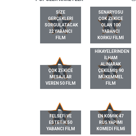
SIZE
SENARYOSU
GERÇEKLERI
ÇOK ZEKICE
SORGULATACAK
OLAN 100
22 YABANCI
YABANCI
FILM
KORKU FILMI
GERÇEK HAYAT
HIKAYELERINDEN
ILHAM
ALINARAK
ÇOK ZEKICE
ÇEKILMIŞ 90
MESAJLAR
MÜKEMMEL
VEREN 50 FILM
FILM
FELSEFI VE
EN KOMIK 47
ESTETIK 50
RUS YAPIMI
YABANCI FILM
KOMEDI FILMI