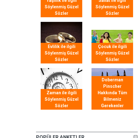
Yaşlılık ile ilgili
Sanat ile ilgili
Söylenmiş Güzel
Söylenmiş Güzel
Sözler
Sözler
Evlilik ile ilgili
Çocuk ile ilgili
Söylenmiş Güzel
Söylenmiş Güzel
Sözler
Sözler
Doberman
Pinscher
Zaman ile ilgili
Hakkında Tüm
Söylenmiş Güzel
Bilmeniz
Sözler
Gerekenler
POPÜLER ANKETLER