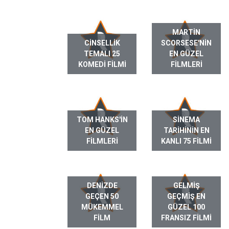
MARTIN
CINSELLIK
SCORSESE'NIN
TEMALI 25
EN GÜZEL
KOMEDI FILMI
FILMLERI
TOM HANKS'IN
SINEMA
EN GÜZEL
TARIHININ EN
FILMLERI
KANLI 75 FILMI
DENIZDE
GELMIŞ
GEÇEN 50
GEÇMIŞ EN
MÜKEMMEL
GÜZEL 100
FILM
FRANSIZ FILMI