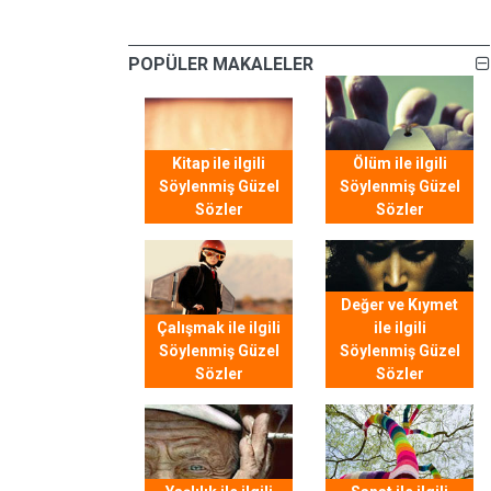
POPÜLER MAKALELER
Kitap ile ilgili
Ölüm ile ilgili
Söylenmiş Güzel
Söylenmiş Güzel
Sözler
Sözler
Değer ve Kıymet
Çalışmak ile ilgili
ile ilgili
Söylenmiş Güzel
Söylenmiş Güzel
Sözler
Sözler