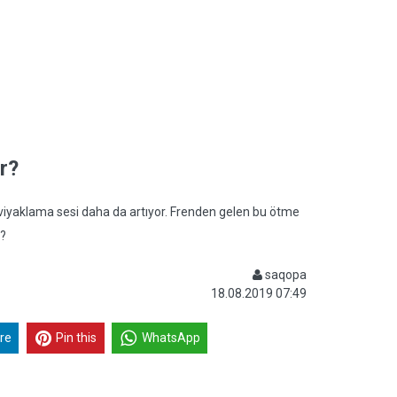
r?
 viyaklama sesi daha da artıyor. Frenden gelen bu ötme
z?
saqopa
18.08.2019 07:49
re
Pin this
WhatsApp