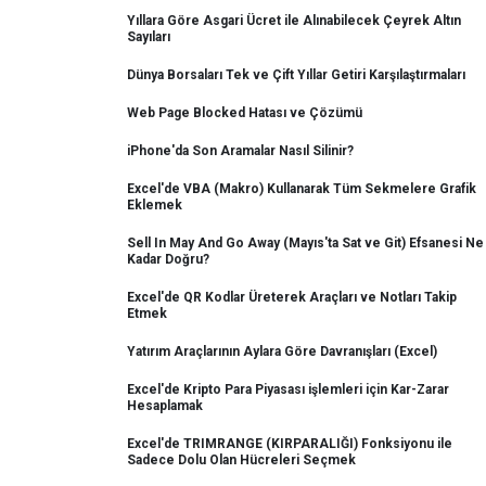
Yıllara Göre Asgari Ücret ile Alınabilecek Çeyrek Altın
Sayıları
Dünya Borsaları Tek ve Çift Yıllar Getiri Karşılaştırmaları
Web Page Blocked Hatası ve Çözümü
iPhone'da Son Aramalar Nasıl Silinir?
Excel'de VBA (Makro) Kullanarak Tüm Sekmelere Grafik
Eklemek
Sell In May And Go Away (Mayıs'ta Sat ve Git) Efsanesi Ne
Kadar Doğru?
Excel'de QR Kodlar Üreterek Araçları ve Notları Takip
Etmek
Yatırım Araçlarının Aylara Göre Davranışları (Excel)
Excel'de Kripto Para Piyasası işlemleri için Kar-Zarar
Hesaplamak
Excel'de TRIMRANGE (KIRPARALIĞI) Fonksiyonu ile
Sadece Dolu Olan Hücreleri Seçmek