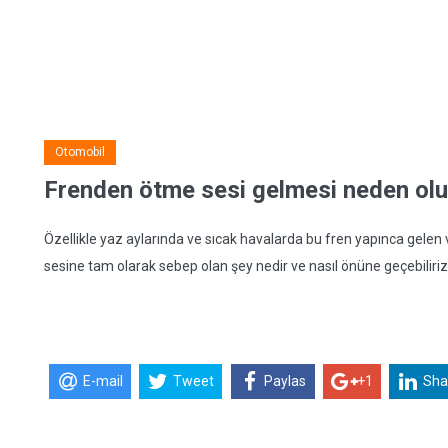
Otomobil
Frenden ötme sesi gelmesi neden olu
Özellikle yaz aylarında ve sıcak havalarda bu fren yapınca gelen
sesine tam olarak sebep olan şey nedir ve nasıl önüne geçebiliri
E-mail
Tweet
Paylas
+1
Sha