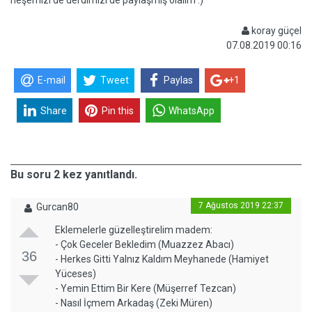
neşemizi de derdimizi de paylaşmış olalım :)
koray güçel
07.08.2019 00:16
E-mail
Tweet
Paylas
+1
Share
Pin this
WhatsApp
Bu soru 2 kez yanıtlandı.
7 Ağustos 2019 22:37
Gurcan80
Eklemelerle güzelleştirelim madem:
- Çok Geceler Bekledim (Muazzez Abacı)
36
- Herkes Gitti Yalnız Kaldım Meyhanede (Hamiyet
Yüceses)
- Yemin Ettim Bir Kere (Müşerref Tezcan)
- Nasıl İçmem Arkadaş (Zeki Müren)