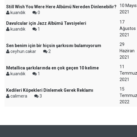
10 Mayıs
Still Wish You Were Here Albümü Nereden Dinlenebilir?
2021
kuandık
0
17
Davulcular için Jazz Albümü Tavsiyeleri
Ağustos
kuandık
1
2021
29
Sen benim için bir hiçsin şarkısını bulamıyorum
Haziran
ceyhun.cakar
2
2021
11
Metallica şarkılarında en çok geçen 10 kelime
Temmu
kuandık
1
2021
15
Kedileri Köpekleri Dinlemek Gerek Reklamı
Temmu
calimera
3
2022