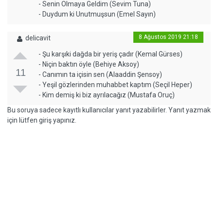
- Senin Olmaya Geldim (Sevim Tuna)
- Duydum ki Unutmuşsun (Emel Sayın)
8 Ağustos 2019 21:18
delicavit
- Şu karşıki dağda bir yeriş çadır (Kemal Gürses)
- Niçin baktın öyle (Behiye Aksoy)
11
- Canımın ta içisin sen (Alaaddin Şensoy)
- Yeşil gözlerinden muhabbet kaptım (Seçil Heper)
- Kim demiş ki biz ayrılacağız (Mustafa Oruç)
Bu soruya sadece kayıtlı kullanıcılar yanıt yazabilirler. Yanıt yazmak
için lütfen giriş yapınız.