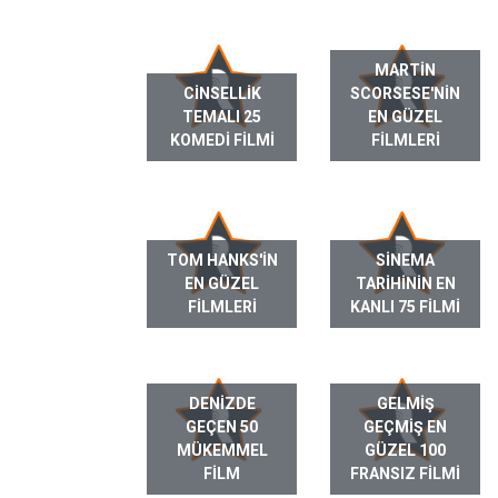
MARTIN
CINSELLIK
SCORSESE'NIN
TEMALI 25
EN GÜZEL
KOMEDI FILMI
FILMLERI
TOM HANKS'IN
SINEMA
EN GÜZEL
TARIHININ EN
FILMLERI
KANLI 75 FILMI
DENIZDE
GELMIŞ
GEÇEN 50
GEÇMIŞ EN
MÜKEMMEL
GÜZEL 100
FILM
FRANSIZ FILMI