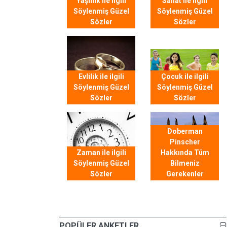
Yaşlılık ile ilgili
Sanat ile ilgili
Söylenmiş Güzel
Söylenmiş Güzel
Sözler
Sözler
Evlilik ile ilgili
Çocuk ile ilgili
Söylenmiş Güzel
Söylenmiş Güzel
Sözler
Sözler
Doberman
Pinscher
Zaman ile ilgili
Hakkında Tüm
Söylenmiş Güzel
Bilmeniz
Sözler
Gerekenler
POPÜLER ANKETLER