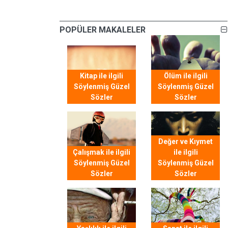
POPÜLER MAKALELER
Kitap ile ilgili
Ölüm ile ilgili
Söylenmiş Güzel
Söylenmiş Güzel
Sözler
Sözler
Değer ve Kıymet
Çalışmak ile ilgili
ile ilgili
Söylenmiş Güzel
Söylenmiş Güzel
Sözler
Sözler