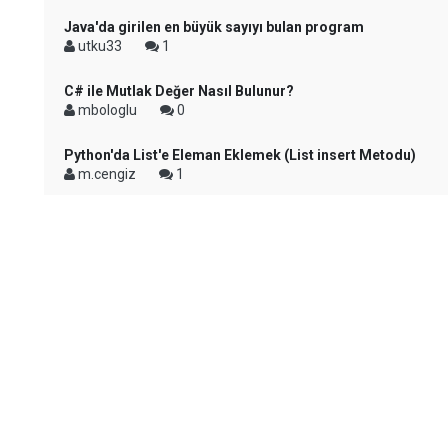
Java'da girilen en büyük sayıyı bulan program
utku33
1
C# ile Mutlak Değer Nasıl Bulunur?
mbologlu
0
Python'da List'e Eleman Eklemek (List insert Metodu)
m.cengiz
1