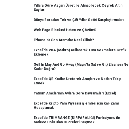
Yıllara Göre Asgari Ücret ile Alınabilecek Çeyrek Altın
Sayıları
Dünya Borsaları Tek ve Çift Yıllar Getiri Karşılaştırmaları
Web Page Blocked Hatası ve Çözümü
iPhone'da Son Aramalar Nasıl Silinir?
Excel'de VBA (Makro) Kullanarak Tüm Sekmelere Grafik
Eklemek
Sell In May And Go Away (Mayıs'ta Sat ve Git) Efsanesi Ne
Kadar Doğru?
Excel'de QR Kodlar Üreterek Araçları ve Notları Takip
Etmek
Yatırım Araçlarının Aylara Göre Davranışları (Excel)
Excel'de Kripto Para Piyasası işlemleri için Kar-Zarar
Hesaplamak
Excel'de TRIMRANGE (KIRPARALIĞI) Fonksiyonu ile
Sadece Dolu Olan Hücreleri Seçmek