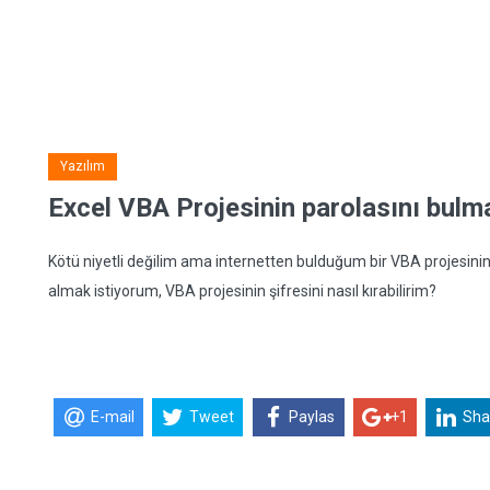
Yazılım
Excel VBA Projesinin parolasını bulm
Kötü niyetli değilim ama internetten bulduğum bir VBA projesinin
almak istiyorum, VBA projesinin şifresini nasıl kırabilirim?
E-mail
Tweet
Paylas
+1
Sha