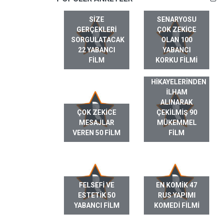
SIZE
SENARYOSU
GERÇEKLERI
ÇOK ZEKICE
SORGULATACAK
OLAN 100
22 YABANCI
YABANCI
FILM
KORKU FILMI
GERÇEK HAYAT
HIKAYELERINDEN
ILHAM
ALINARAK
ÇOK ZEKICE
ÇEKILMIŞ 90
MESAJLAR
MÜKEMMEL
VEREN 50 FILM
FILM
FELSEFI VE
EN KOMIK 47
ESTETIK 50
RUS YAPIMI
YABANCI FILM
KOMEDI FILMI