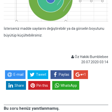
İsterseniz madde sayılarını değiştirebilir ya da görselin boyutunu
büyütüp küçültebilirsiniz.
Öz Hakiki Bumblebee
20.07.2020 03:14
E-mail
Tweet
Paylas
+1
Share
Pin this
WhatsApp
Bu soru henüz yanıtlanmamış.