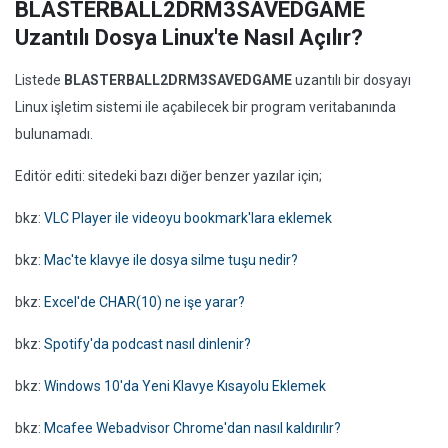
BLASTERBALL2DRM3SAVEDGAME
Uzantılı Dosya Linux'te Nasıl Açılır?
Listede
BLASTERBALL2DRM3SAVEDGAME
uzantılı bir dosyayı
Linux işletim sistemi ile açabilecek bir program veritabanında
bulunamadı.
Editör editi: sitedeki bazı diğer benzer yazılar için;
bkz:
VLC Player ile videoyu bookmark'lara eklemek
bkz:
Mac'te klavye ile dosya silme tuşu nedir?
bkz:
Excel'de CHAR(10) ne işe yarar?
bkz:
Spotify'da podcast nasıl dinlenir?
bkz:
Windows 10'da Yeni Klavye Kısayolu Eklemek
bkz:
Mcafee Webadvisor Chrome'dan nasıl kaldırılır?