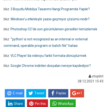
bkz:
3 Boyutlu Mobilya Tasarımı Hangi Programda Yapılır?
bkz:
Windows'u etkinleştir yazısı geçmiyor çözümü nedir?
bkz:
Photoshop CC'de son görüntülenen görselleri temizlemek
bkz:
"'python' is not recognized as an internal or external
command, operable program or batch file" hatası
bkz:
VLC Player'da videoyu farklı formata dönüştürmek
bkz:
Google Chrome indirilen dosyaları nereye kaydediyor?
otopilot
28.12.2021 15:43
E-mail
Tweet
Paylas
+1
Share
Pin this
WhatsApp