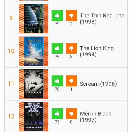
The Thin Red Line
9
(1998)
79
2
The Lion King
10
(1994)
79
3
11
Scream (1996)
76
1
Men in Black
12
(1997)
73
0