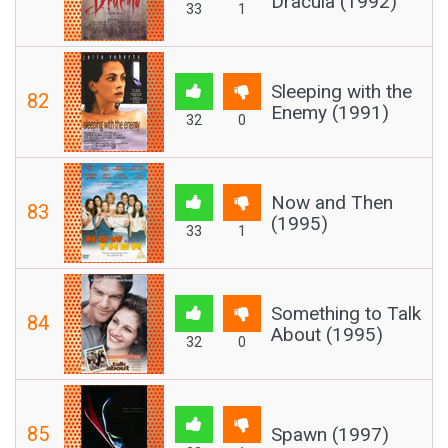
Dracula (1992)
33
1
Sleeping with the
82
Enemy (1991)
32
0
Now and Then
83
(1995)
33
1
Something to Talk
84
About (1995)
32
0
85
Spawn (1997)