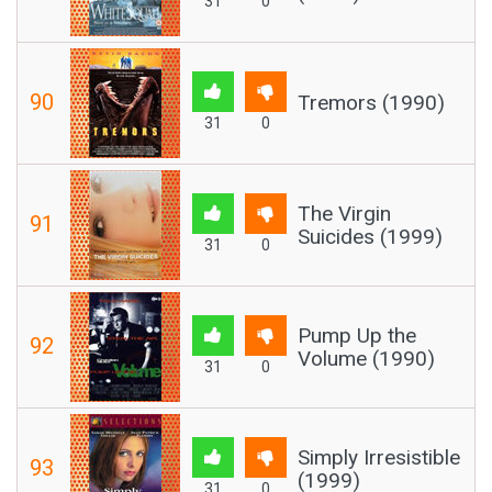
31
0
90
Tremors (1990)
31
0
The Virgin
91
Suicides (1999)
31
0
Pump Up the
92
Volume (1990)
31
0
Simply Irresistible
93
(1999)
31
0