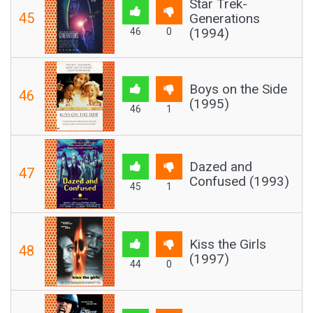
Star Trek-
45
Generations
(1994)
46
0
Boys on the Side
46
(1995)
46
1
Dazed and
47
Confused (1993)
45
1
Kiss the Girls
48
(1997)
44
0