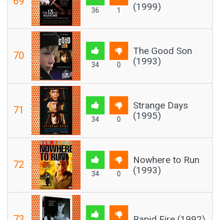
69
(1999)
36
1
The Good Son
70
(1993)
34
0
Strange Days
71
(1995)
34
0
Nowhere to Run
72
(1993)
34
0
73
Rapid Fire (1992)