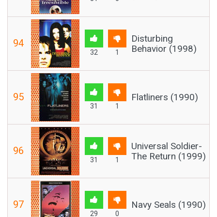
Disturbing
94
Behavior (1998)
32
1
95
Flatliners (1990)
31
1
Universal Soldier-
96
The Return (1999)
31
1
97
Navy Seals (1990)
29
0