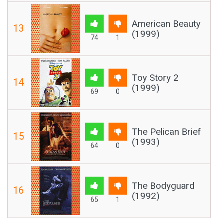
American Beauty
13
(1999)
74
1
Toy Story 2
14
(1999)
69
0
The Pelican Brief
15
(1993)
64
0
The Bodyguard
16
(1992)
65
1