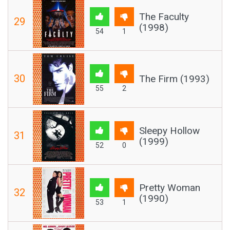
The Faculty
29
(1998)
54
1
30
The Firm (1993)
55
2
Sleepy Hollow
31
(1999)
52
0
Pretty Woman
32
(1990)
53
1