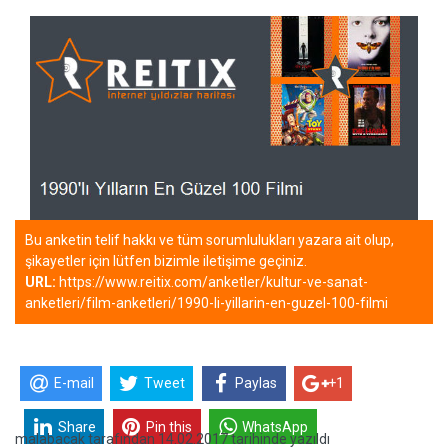
Bu anketin telif hakkı ve tüm sorumlulukları yazara ait olup,
şikayetler için lütfen bizimle iletişime geçiniz.
URL:
https://www.reitix.com/anketler/kultur-ve-sanat-
anketleri/film-anketleri/1990-li-yillarin-en-guzel-100-filmi
E-mail
Tweet
Paylas
+1
Share
Pin this
WhatsApp
malabacak
tarafından
14.02.2017 tarihinde yazıldı