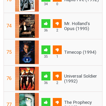
34
0
Mr. Holland's
74
Opus (1995)
36
2
75
Timecop (1994)
35
1
Universal Soldier
76
(1992)
36
2
The Prophecy
77