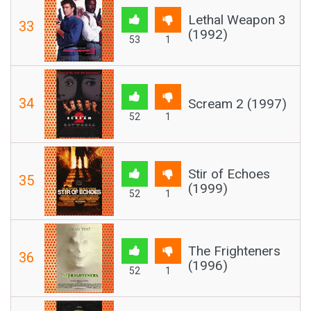
Lethal Weapon 3
33
(1992)
53
1
34
Scream 2 (1997)
52
1
Stir of Echoes
35
(1999)
52
1
The Frighteners
36
(1996)
52
1