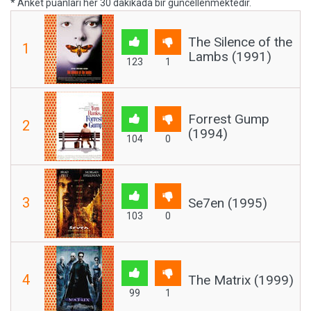
* Anket puanları her 30 dakikada bir güncellenmektedir.
The Silence of the
1
Lambs (1991)
123
1
Forrest Gump
2
(1994)
104
0
3
Se7en (1995)
103
0
4
The Matrix (1999)
99
1