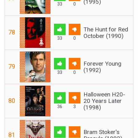
(1995)
33
0
The Hunt for Red
78
October (1990)
33
0
Forever Young
79
(1992)
33
0
Halloween H20-
80
20 Years Later
(1998)
36
3
Bram Stoker's
81