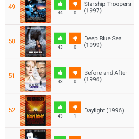
Starship Troopers
49
(1997)
44
0
Deep Blue Sea
50
(1999)
43
0
Before and After
51
(1996)
43
0
52
Daylight (1996)
43
1