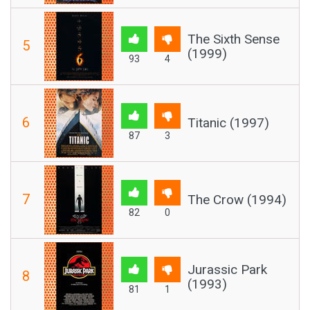
The Sixth Sense
5
(1999)
93
4
6
Titanic (1997)
87
3
7
The Crow (1994)
82
0
Jurassic Park
8
(1993)
81
1