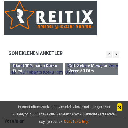
SON EKLENEN ANKETLER
Senaryosu Çok Zekice
Olan 100 Yabancı Korku
Çok Zekice Mesajlar
Ge
Filmi
Veren 50 Film
ncı
Hi
Al
M
İnternet sitemizdeki deneyiminizi iyileştirmek için çerezler
kullanıyoruz. Bu siteye giriş yaparak çerez kullanımını kabul etmiş
Yorumlar
sayılıyorsunuz.
Daha fazla bilgi
.