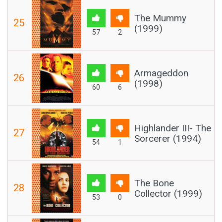
The Mummy
25
(1999)
57
2
Armageddon
26
(1998)
60
6
Highlander III- The
27
Sorcerer (1994)
54
1
The Bone
28
Collector (1999)
53
0