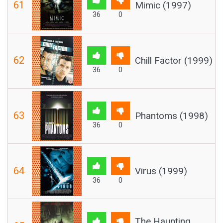
61
Mimic (1997)
36
0
62
Chill Factor (1999)
36
0
63
Phantoms (1998)
36
0
64
Virus (1999)
36
0
The Haunting