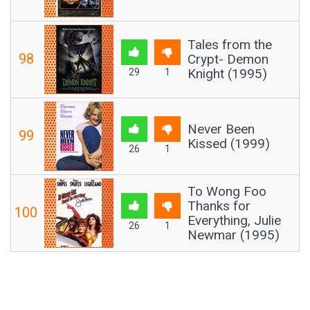
Tales from the
98
Crypt- Demon
Knight (1995)
29
1
Never Been
99
Kissed (1999)
26
1
To Wong Foo
Thanks for
100
Everything, Julie
26
1
Newmar (1995)