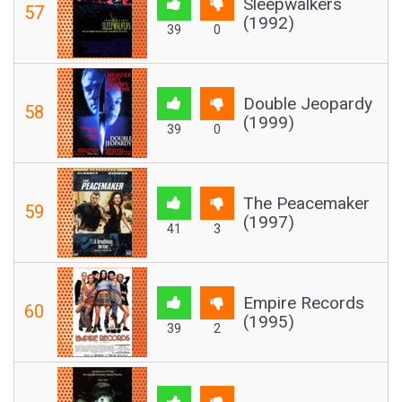
Sleepwalkers
57
(1992)
39
0
Double Jeopardy
58
(1999)
39
0
The Peacemaker
59
(1997)
41
3
Empire Records
60
(1995)
39
2