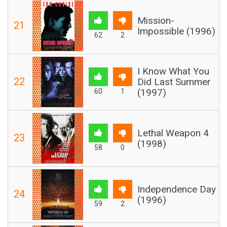
Mission-
21
Impossible (1996)
62
2
I Know What You
22
Did Last Summer
(1997)
60
1
Lethal Weapon 4
23
(1998)
58
0
Independence Day
24
(1996)
59
2