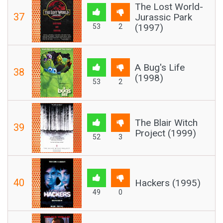
The Lost World-
37
Jurassic Park
(1997)
53
2
A Bug's Life
38
(1998)
53
2
The Blair Witch
39
Project (1999)
52
3
40
Hackers (1995)
49
0