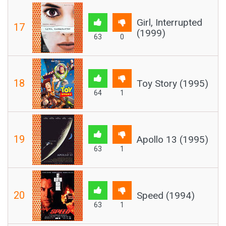
Girl, Interrupted
17
(1999)
63
0
18
Toy Story (1995)
64
1
19
Apollo 13 (1995)
63
1
20
Speed (1994)
63
1