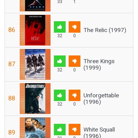
33
1
86
The Relic (1997)
32
0
Three Kings
87
(1999)
32
0
Unforgettable
88
(1996)
32
0
White Squall
89
(1996)