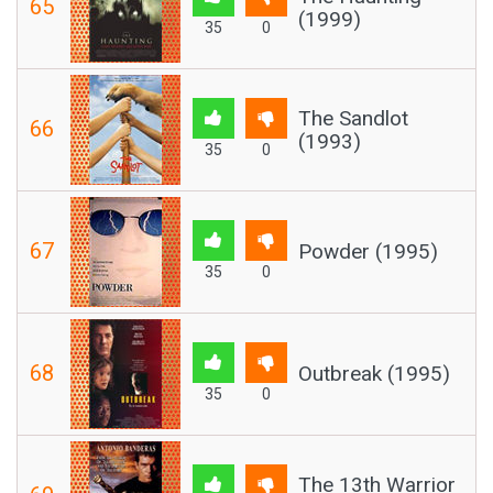
65
(1999)
35
0
The Sandlot
66
(1993)
35
0
67
Powder (1995)
35
0
68
Outbreak (1995)
35
0
The 13th Warrior