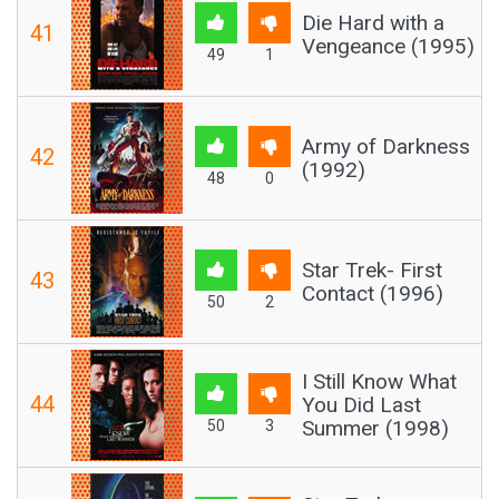
Die Hard with a
41
Vengeance (1995)
49
1
Army of Darkness
42
(1992)
48
0
Star Trek- First
43
Contact (1996)
50
2
I Still Know What
44
You Did Last
Summer (1998)
50
3