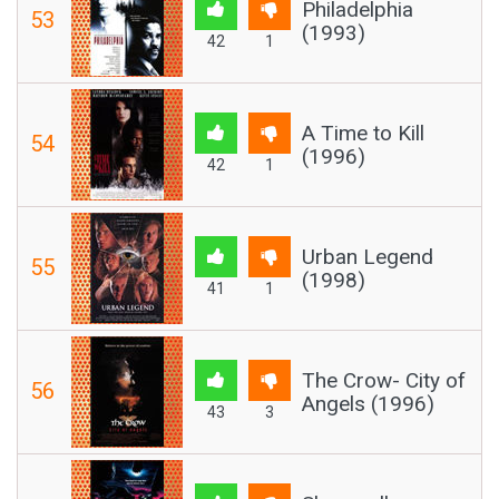
Philadelphia
53
(1993)
42
1
A Time to Kill
54
(1996)
42
1
Urban Legend
55
(1998)
41
1
The Crow- City of
56
Angels (1996)
43
3