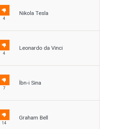
Nikola Tesla
4
Leonardo da Vinci
4
İbn-i Sina
7
Graham Bell
14