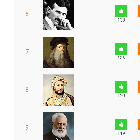
6
138
7
136
8
120
9
119