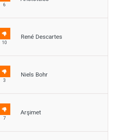
6
René Descartes
10
Niels Bohr
3
Arşimet
7