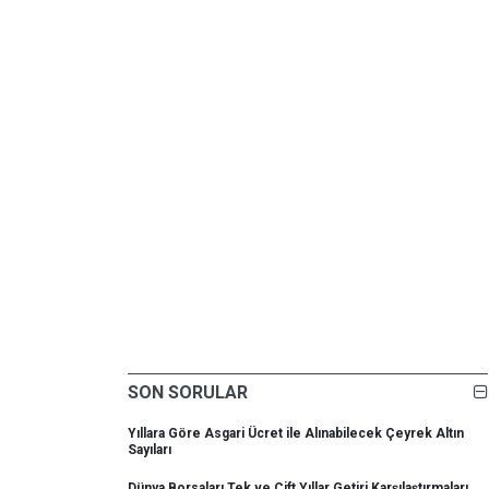
SON SORULAR
Yıllara Göre Asgari Ücret ile Alınabilecek Çeyrek Altın
Sayıları
Dünya Borsaları Tek ve Çift Yıllar Getiri Karşılaştırmaları