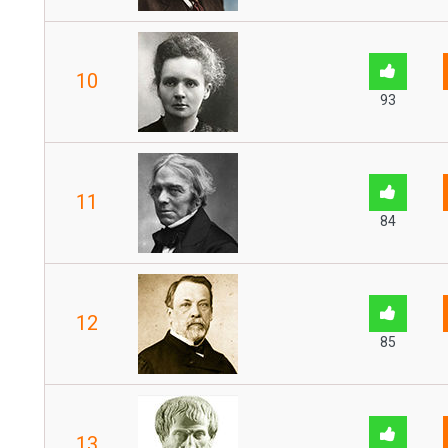
10
93
11
84
12
85
13