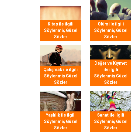
Kitap ile ilgili
Ölüm ile ilgili
Söylenmiş Güzel
Söylenmiş Güzel
Sözler
Sözler
Değer ve Kıymet
Çalışmak ile ilgili
ile ilgili
Söylenmiş Güzel
Söylenmiş Güzel
Sözler
Sözler
Yaşlılık ile ilgili
Sanat ile ilgili
Söylenmiş Güzel
Söylenmiş Güzel
Sözler
Sözler