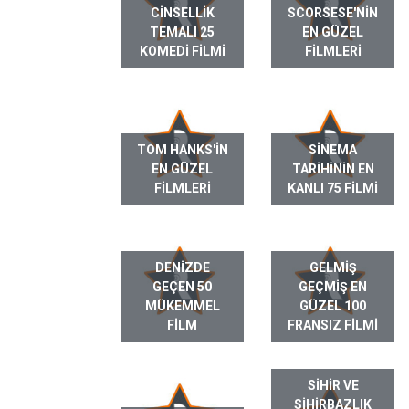
CINSELLIK
SCORSESE'NIN
TEMALI 25
EN GÜZEL
KOMEDI FILMI
FILMLERI
TOM HANKS'IN
SINEMA
EN GÜZEL
TARIHININ EN
FILMLERI
KANLI 75 FILMI
DENIZDE
GELMIŞ
GEÇEN 50
GEÇMIŞ EN
MÜKEMMEL
GÜZEL 100
FILM
FRANSIZ FILMI
SIHIR VE
SIHIRBAZLIK