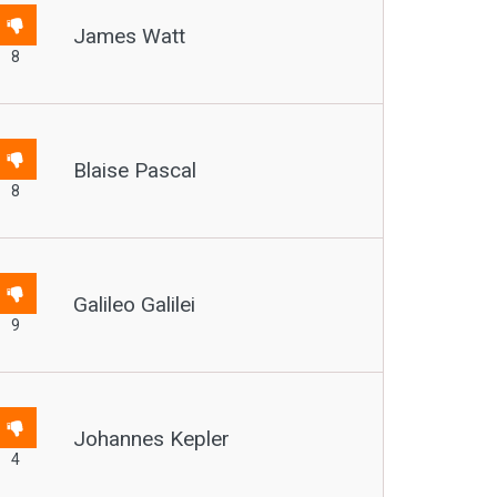
James Watt
8
Blaise Pascal
8
Galileo Galilei
9
Johannes Kepler
4