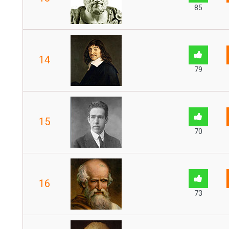
85
14
79
15
70
16
73