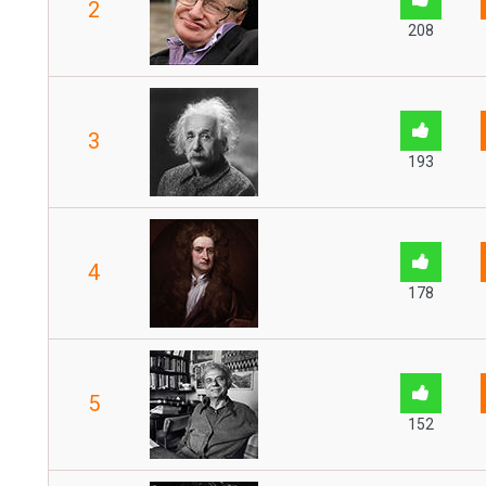
2
208
3
193
4
178
5
152