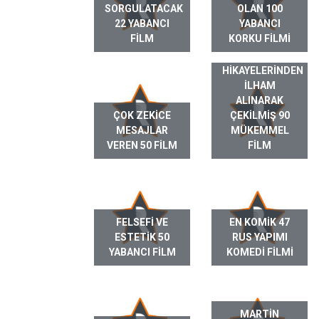
SORGULATACAK
OLAN 100
22 YABANCI
YABANCI
FILM
KORKU FILMI
GERÇEK HAYAT
HIKAYELERINDEN
ILHAM
ALINARAK
ÇOK ZEKICE
ÇEKILMIŞ 90
MESAJLAR
MÜKEMMEL
VEREN 50 FILM
FILM
FELSEFI VE
EN KOMIK 47
ESTETIK 50
RUS YAPIMI
YABANCI FILM
KOMEDI FILMI
MARTIN