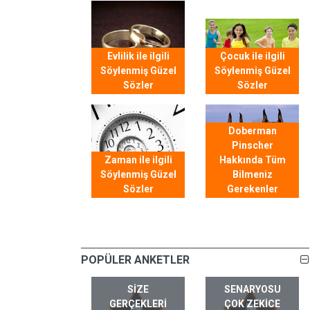
Evlilik ile ilgili
Çocuk ile ilgili
Söylenmiş Güzel
Söylenmiş Güzel
Sözler
Sözler
Doberman
Pinscher
Zaman ile ilgili
Hakkında Tüm
Söylenmiş Güzel
Bilmeniz
Sözler
Gerekenler
POPÜLER ANKETLER
SIZE
SENARYOSU
GERÇEKLERI
ÇOK ZEKICE