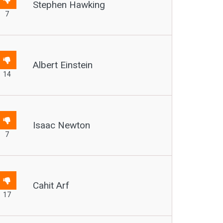
Stephen Hawking
7
Albert Einstein
14
Isaac Newton
7
Cahit Arf
17