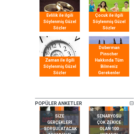
Evlilik ile ilgili
Çocuk ile ilgili
Söylenmiş Güzel
Söylenmiş Güzel
Sözler
Sözler
Doberman
Pinscher
Zaman ile ilgili
Hakkında Tüm
Söylenmiş Güzel
Bilmeniz
Sözler
Gerekenler
POPÜLER ANKETLER
SIZE
SENARYOSU
GERÇEKLERI
ÇOK ZEKICE
SORGULATACAK
OLAN 100