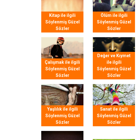
Kitap ile ilgili
Ölüm ile ilgili
Söylenmiş Güzel
Söylenmiş Güzel
Sözler
Sözler
Değer ve Kıymet
Çalışmak ile ilgili
ile ilgili
Söylenmiş Güzel
Söylenmiş Güzel
Sözler
Sözler
Yaşlılık ile ilgili
Sanat ile ilgili
Söylenmiş Güzel
Söylenmiş Güzel
Sözler
Sözler