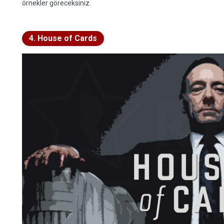
örnekler göreceksiniz.
4. House of Cards