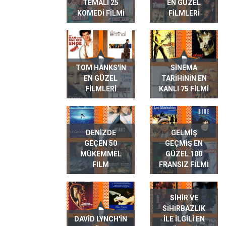
TEMALI 25
EN GÜZEL
KOMEDI FILMI
FILMLERI
TOM HANKS'IN
SINEMA
EN GÜZEL
TARIHININ EN
FILMLERI
KANLI 75 FILMI
DENIZDE
GELMIŞ
GEÇEN 50
GEÇMIŞ EN
MÜKEMMEL
GÜZEL 100
FILM
FRANSIZ FILMI
SIHIR VE
SIHIRBAZLIK
DAVID LYNCH'IN
ILE ILGILI EN