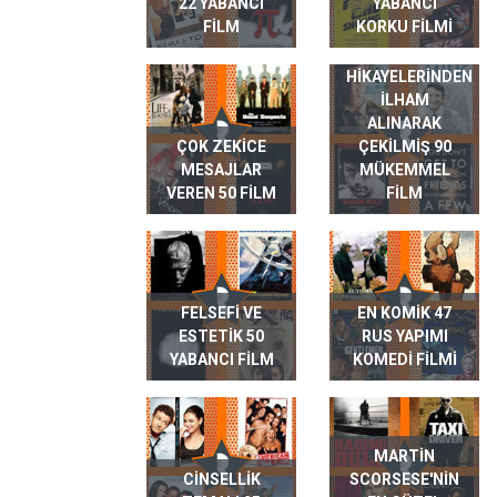
22 YABANCI
YABANCI
FILM
KORKU FILMI
GERÇEK HAYAT
HIKAYELERINDEN
ILHAM
ALINARAK
ÇOK ZEKICE
ÇEKILMIŞ 90
MESAJLAR
MÜKEMMEL
VEREN 50 FILM
FILM
FELSEFI VE
EN KOMIK 47
ESTETIK 50
RUS YAPIMI
YABANCI FILM
KOMEDI FILMI
MARTIN
CINSELLIK
SCORSESE'NIN