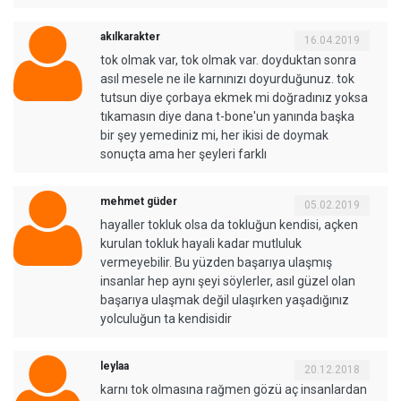
akılkarakter
16.04.2019
tok olmak var, tok olmak var. doyduktan sonra
asıl mesele ne ile karnınızı doyurduğunuz. tok
tutsun diye çorbaya ekmek mi doğradınız yoksa
tıkamasın diye dana t-bone'un yanında başka
bir şey yemediniz mi, her ikisi de doymak
sonuçta ama her şeyleri farklı
mehmet güder
05.02.2019
hayaller tokluk olsa da tokluğun kendisi, açken
kurulan tokluk hayali kadar mutluluk
vermeyebilir. Bu yüzden başarıya ulaşmış
insanlar hep aynı şeyi söylerler, asıl güzel olan
başarıya ulaşmak değil ulaşırken yaşadığınız
yolculuğun ta kendisidir
leylaa
20.12.2018
karnı tok olmasına rağmen gözü aç insanlardan