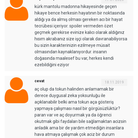
kürk mantolu madonna hikayesinde geçen
hikaye bence herkesin hayatının bir noktasında
aldığı ya da almış olması gereken acı bir hayat
tecrübesi içeriyor. spoiler vermeden özet
geçmek gerekirse evinize kalıcı olarak aldığınız
hısım akrabanız size işçi olarak davranabiliyorsa
bu sizin karakterinizin ezilmeye müsait
olmasından kaynaklanıyordur. insanın
doğasında maalesef bu var, herkes kendi
ezebildiğini eziyor
cevat
18.11.2019
aç olup da tokun halinden anlamamak bir
derece duygusal zeka yoksunluğu ile
açıklanabilir belki ama tokun aça gösteriş
yapmaya çalışması nasıl bir görgüsüzlüktür?
paran var ve aç doyurmak ya da öğrenci
okutmak gibi faydaları bile sağlamaktan acizsin
anladık ama bir de yardım etmediğin insanlara
hava atmaya çalışmak çok aciz bir durum