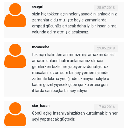
seagirl
25.07.2018
sizin hiç tokken açın neler yaşadığını anladığınız
zamanlar oldu mu. işte böyle zamanlarda
empati gücünüz artacak daha iyi bir insan olma
yolunda adım atmış olacaksınız.
mcancebe
29.05.2018
tok açın halinden anlamazmış ramazan da asıl
amacın onların halini anlamamız olması
gerekirken bizler ne yapıyoruz donatıyoruz
masaları . uzun süre bir şey yememiş mide
zaten iki lokma yediğinde tıkanıyor haliyle o
kadar güzel yiyecek çöpe çünkü ertesi gün
iftarda can başka bir şey istiyor.
star_hasan
17.03.2016
Gönül açlığı insanı yalnızlıktan kurtulmak için her
şeyi yaptıracak güçtedir.