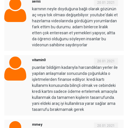
aenis
20.01.2021
karnının neyle doyduğuna bağlı olarak gözünün
aç veya tok olması değişebiliyor. youtube'daki et
hazırlama videolarında gördüğüm yorumlardan
fark ettim bu durumu. adam binlerce liralık
etten çok enteresan et yemekleri yapıyor, altta
da öğrenci olduğunu söyleyen insanlar bu
videonun sahibine saydırıyorlar
vitamin0
20.01.2021
puanlar bildiğim kadarıyla harcandıkları yerler ile
yapılan anlaşmalar sonucunda çoğunlukla o
işletmelerden finanse ediliyor. kredi kartı
kullanımı konusunda bilinçli olmak ve cebindeki
kredi kartını sadece ödeme ertelemek amacıyla
kullanmak da tamamen kişilerin tasarrufunda.
yani eldeki araç iyi kullanılırsa yarar sağlar ama
tasarrufu bırakmamak gerek
mmey
20.01.2021