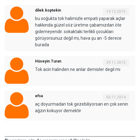
dilek.koptekin
19.12.2015
bu soğukta tok halimizle empati yaparak açlar
hakkında güzel söz üretme çabamızdan öte
gidemeyendir. sokaktaki terlikli çocukları
görüyorsunuz değil mi, hava şu an -5 derece
burada
Hüseyin.Turan
29.11.2015
Tok acin halinden ne anlar demisler degil mi
efsa
05.11.2014
aç doyurmadan tok gezebiliyorsan en çok senin
ağzın kokuyor demektir