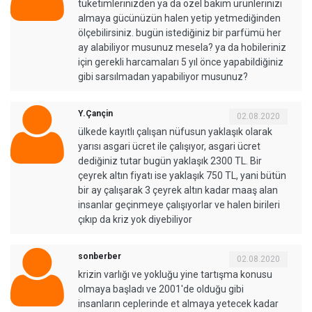
tüketimlerinizden ya da özel bakım ürünlerinizi
almaya gücünüzün halen yetip yetmediğinden
ölçebilirsiniz. bugün istediğiniz bir parfümü her
ay alabiliyor musunuz mesela? ya da hobileriniz
için gerekli harcamaları 5 yıl önce yapabildiğiniz
gibi sarsılmadan yapabiliyor musunuz?
Y.Çançin
02.08.2020
ülkede kayıtlı çalışan nüfusun yaklaşık olarak
yarısı asgari ücret ile çalışıyor, asgari ücret
dediğiniz tutar bugün yaklaşık 2300 TL. Bir
çeyrek altın fiyatı ise yaklaşık 750 TL, yani bütün
bir ay çalışarak 3 çeyrek altın kadar maaş alan
insanlar geçinmeye çalışıyorlar ve halen birileri
çıkıp da kriz yok diyebiliyor
sonberber
02.08.2020
krizin varlığı ve yokluğu yine tartışma konusu
olmaya başladı ve 2001'de olduğu gibi
insanların ceplerinde et almaya yetecek kadar