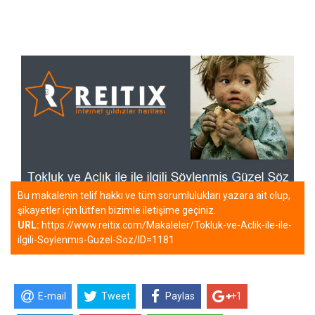
Bu makalenin telif hakkı ve tüm sorumlulukları yazara ait olup,
şikayetler için lütfen bizimle iletişime geçiniz.
URL:
https://www.reitix.com/Makaleler/Tokluk-ve-Aclik-ile-ile-
ilgili-Soylenmis-Guzel-Soz/ID=1181
E-mail
Tweet
Paylas
+1