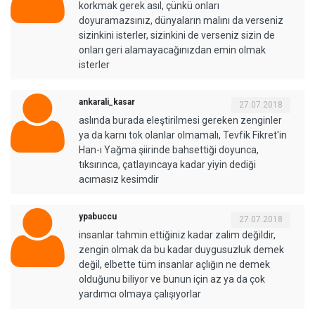
korkmak gerek asıl, çünkü onları
doyuramazsınız, dünyaların malını da verseniz
sizinkini isterler, sizinkini de verseniz sizin de
onları geri alamayacağınızdan emin olmak
isterler
ankarali_kasar
27.07.2018
aslında burada eleştirilmesi gereken zenginler
ya da karnı tok olanlar olmamalı, Tevfik Fikret'in
Han-ı Yağma şiirinde bahsettiği doyunca,
tıksırınca, çatlayıncaya kadar yiyin dediği
acımasız kesimdir
ypabuccu
27.07.2018
insanlar tahmin ettiğiniz kadar zalim değildir,
zengin olmak da bu kadar duygusuzluk demek
değil, elbette tüm insanlar açlığın ne demek
olduğunu biliyor ve bunun için az ya da çok
yardımcı olmaya çalışıyorlar