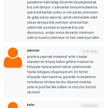
paralarının kalmadığı dönemle karşılaştırılarak
kriz yok deniyor. o zamanlar bireysel kullanıma
açık kredi kartları yoktu ve ete parası yetmeyen
de gidip sebze alıyordu. şimdi cebinizdeki nakit
sebze almaya bile yetmiyor ama karttan
çektirmek suretiyle et yiyerek kriz yok
diyorsunuz, ondan sonra da kartın minimum
ödeme tutarını ödemeye ve faiz ödemeye talim
yayvçuaz
14.06.2020
gösteriş yapmak maalesef artık o kadar
standart bir ihtiyaç haline geldi ki maslow'un
ihtiyaçlar hiyerarşisinin tekrar çizilmesinde
fayda olduğunu düşünüyorum. En temel
ihtiyaçlar olan barınma, güvenlik ve beslenme
neredeyse olmasa da olur diyecek insanlar.
yeter ki post'ları like edilsin ve story'leri bol bol
okunsun
kefer
14.06.2020