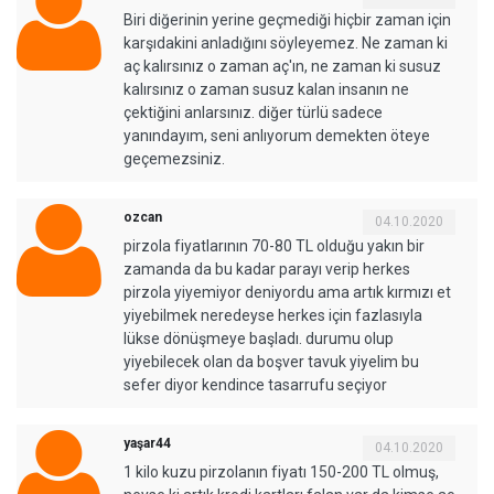
Biri diğerinin yerine geçmediği hiçbir zaman için
karşıdakini anladığını söyleyemez. Ne zaman ki
aç kalırsınız o zaman aç'ın, ne zaman ki susuz
kalırsınız o zaman susuz kalan insanın ne
çektiğini anlarsınız. diğer türlü sadece
yanındayım, seni anlıyorum demekten öteye
geçemezsiniz.
ozcan
04.10.2020
pirzola fiyatlarının 70-80 TL olduğu yakın bir
zamanda da bu kadar parayı verip herkes
pirzola yiyemiyor deniyordu ama artık kırmızı et
yiyebilmek neredeyse herkes için fazlasıyla
lükse dönüşmeye başladı. durumu olup
yiyebilecek olan da boşver tavuk yiyelim bu
sefer diyor kendince tasarrufu seçiyor
yaşar44
04.10.2020
1 kilo kuzu pirzolanın fiyatı 150-200 TL olmuş,