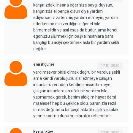
karşınızdaki insana eğer size saygı duysun,
karşınızda el pençe olsun diye yardım
ediyorsanız zaten hiç yardım etmeyin, yardım
ederken bir elin verdiğini diğer el bile
bilmemelidir ve asıl esas da budur. ama kendi
egonuzu şişirmek için başka insanlara para
karşılığı bu acıyı çektirmek asla bir yardım şekli
değildir
emrahguner
17.01.2020
yardımsever birisi olmak doğru bir varoluş şekli
ama kendi varoluşunu sizi ezmeye çalışan
insanlar üzerinden kendine hissettirmeye
çalışan insanlara en ufak bir yardımı bile
yapmamak gerek, benim aldığım hayat dersi
maalesef hep bu şekilde oldu. paranızla rezil
olmak değil ama bir çeşit aldatılmışlık ve salak
yerine konma durumu olarak özetlenebilir
keynahktoy
17.01.2020