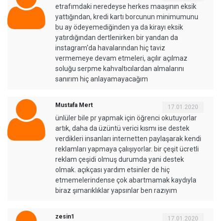
etrafımdaki neredeyse herkes maaşının eksik
yattığından, kredi kartı borcunun minimumunu
bu ay ödeyemediğinden ya da kirayı eksik
yatırdığından dertlenirken bir yandan da
instagram'da havalarından hiç taviz
vermemeye devam etmeleri, açılır açılmaz
soluğu serpme kahvaltıcılardan almalarını
sanırım hiç anlayamayacağım
Mustafa Mert
17.01.2020
ünlüler bile pr yapmak için öğrenci okutuyorlar
artık, daha da üzüntü verici kısmı ise destek
verdikleri insanları internetten paylaşarak kendi
reklamları yapmaya çalışıyorlar. bir çeşit ücretli
reklam çeşidi olmuş durumda yani destek
olmak. açıkçası yardım etsinler de hiç
etmemelerindense çok abartmamak kaydıyla
biraz şımarıklıklar yapsınlar ben razıyım
zesin1
17.01.2020