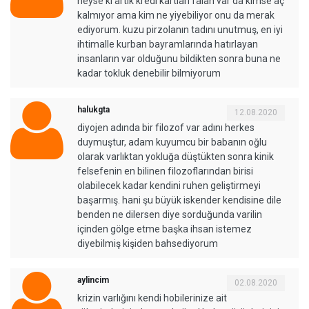
neyse ki artık kredi kartları falan var da kimse aç
kalmıyor ama kim ne yiyebiliyor onu da merak
ediyorum. kuzu pirzolanın tadını unutmuş, en iyi
ihtimalle kurban bayramlarında hatırlayan
insanların var olduğunu bildikten sonra buna ne
kadar tokluk denebilir bilmiyorum
halukgta
12.08.2020
diyojen adında bir filozof var adını herkes
duymuştur, adam kuyumcu bir babanın oğlu
olarak varlıktan yokluğa düştükten sonra kinik
felsefenin en bilinen filozoflarından birisi
olabilecek kadar kendini ruhen geliştirmeyi
başarmış. hani şu büyük iskender kendisine dile
benden ne dilersen diye sorduğunda varilin
içinden gölge etme başka ihsan istemez
diyebilmiş kişiden bahsediyorum
aylincim
02.08.2020
krizin varlığını kendi hobilerinize ait