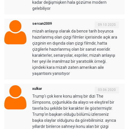
kadar değişmişken hala gözüme modern
gelebiliyor
sercan2009
09.10.2020
mizah anlayışı olarak da bence tarih boyunca
hazırlanmış olan çizgi filmler içerisinde açık ara
çizginin en dışında olan çizgi filmdir, hatta
çizgilerle hazırlanmış olan bir sanat eseridir.
karakterler, senaryolar, espriler, mizah anlayışı
her şeyi ile inanılmaz bir yaratıcılık örneği.
içindeki kara mizah zaten amerikan aile
yaşantısını yansıtıyor
xulkar
03.06.2020
Trump'ı çok kere konu almış bir dizi The
Simpsons, çoğunlukla da alaycı ve eleştirel bir
tavırla bu şekilde bir karakter ile göstermiştir.
Trump'ın başkan olduğu bölümü izlerseniz
başka olaylar olduğunu da görebilirsiniz. ayrıca
yıllardır binlerce sahneyi konu alan bir çizgi