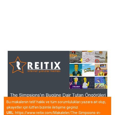
Bu makalenin telif hakkı ve tüm sorumlulukları yazara ait olup,
şikayetler için lütfen bizimle iletişime geçiniz.
URL:
https://www.reitix.com/Makaleler/The-Simpsions-in-