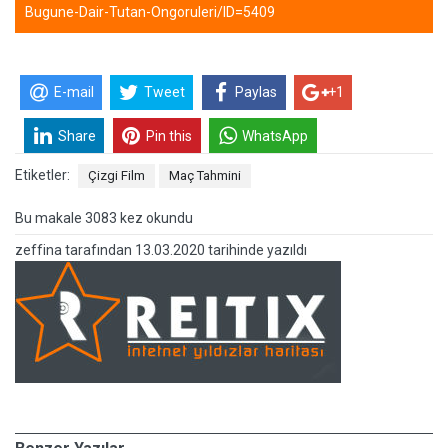
Bugune-Dair-Tutan-Ongoruleri/ID=5409
E-mail
Tweet
Paylas
+1
Share
Pin this
WhatsApp
Etiketler:
Çizgi Film
Maç Tahmini
Bu makale 3083 kez okundu
zeffina
tarafından
13.03.2020 tarihinde yazıldı