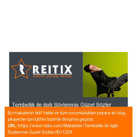
Bu makalenin telif hakkı ve tüm sorumlulukları yazara ait olup,
şikayetler için lütfen bizimle iletişime geçiniz.
URL:
https://www.reitix.com/Makaleler/Tembellik-ile-ilgili-
Soylenmis-Guzel-Sozler/ID=1259