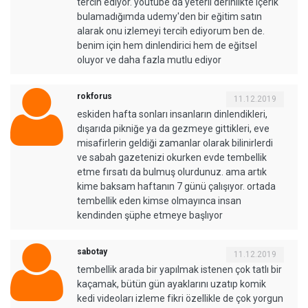
tercih ediyor. youtube'da yeterli derinlikte içerik
bulamadığımda udemy'den bir eğitim satın
alarak onu izlemeyi tercih ediyorum ben de.
benim için hem dinlendirici hem de eğitsel
oluyor ve daha fazla mutlu ediyor
rokforus
11.12.2019
eskiden hafta sonları insanların dinlendikleri,
dışarıda pikniğe ya da gezmeye gittikleri, eve
misafirlerin geldiği zamanlar olarak bilinirlerdi
ve sabah gazetenizi okurken evde tembellik
etme fırsatı da bulmuş olurdunuz. ama artık
kime baksam haftanın 7 günü çalışıyor. ortada
tembellik eden kimse olmayınca insan
kendinden şüphe etmeye başlıyor
sabotay
11.12.2019
tembellik arada bir yapılmak istenen çok tatlı bir
kaçamak, bütün gün ayaklarını uzatıp komik
kedi videoları izleme fikri özellikle de çok yorgun