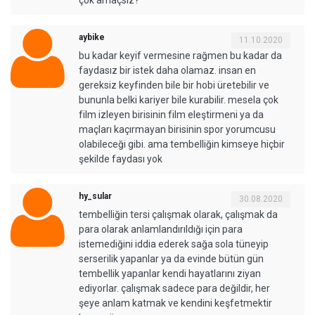
çok amaçsız?
aybike
11.10.2020
bu kadar keyif vermesine rağmen bu kadar da
faydasız bir istek daha olamaz. insan en
gereksiz keyfinden bile bir hobi üretebilir ve
bununla belki kariyer bile kurabilir. mesela çok
film izleyen birisinin film eleştirmeni ya da
maçları kaçırmayan birisinin spor yorumcusu
olabileceği gibi. ama tembelliğin kimseye hiçbir
şekilde faydası yok
hy_sular
30.08.2020
tembelliğin tersi çalışmak olarak, çalışmak da
para olarak anlamlandırıldığı için para
istemediğini iddia ederek sağa sola tüneyip
serserilik yapanlar ya da evinde bütün gün
tembellik yapanlar kendi hayatlarını ziyan
ediyorlar. çalışmak sadece para değildir, her
şeye anlam katmak ve kendini keşfetmektir