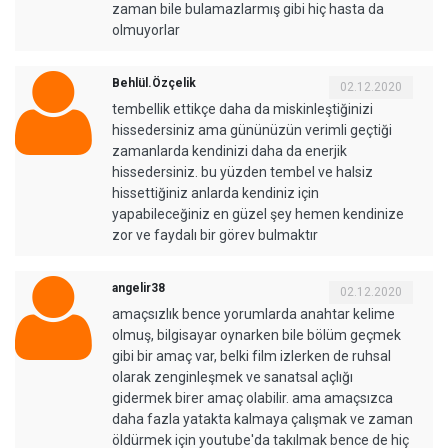
zaman bile bulamazlarmış gibi hiç hasta da
olmuyorlar
Behlül.Özçelik
02.12.2020
tembellik ettikçe daha da miskinleştiğinizi
hissedersiniz ama gününüzün verimli geçtiği
zamanlarda kendinizi daha da enerjik
hissedersiniz. bu yüzden tembel ve halsiz
hissettiğiniz anlarda kendiniz için
yapabileceğiniz en güzel şey hemen kendinize
zor ve faydalı bir görev bulmaktır
angelir38
02.12.2020
amaçsızlık bence yorumlarda anahtar kelime
olmuş, bilgisayar oynarken bile bölüm geçmek
gibi bir amaç var, belki film izlerken de ruhsal
olarak zenginleşmek ve sanatsal açlığı
gidermek birer amaç olabilir. ama amaçsızca
daha fazla yatakta kalmaya çalışmak ve zaman
öldürmek için youtube'da takılmak bence de hiç