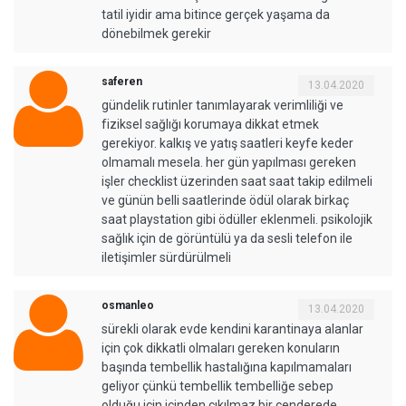
tatil iyidir ama bitince gerçek yaşama da
dönebilmek gerekir
saferen
13.04.2020
gündelik rutinler tanımlayarak verimliliği ve
fiziksel sağlığı korumaya dikkat etmek
gerekiyor. kalkış ve yatış saatleri keyfe keder
olmamalı mesela. her gün yapılması gereken
işler checklist üzerinden saat saat takip edilmeli
ve günün belli saatlerinde ödül olarak birkaç
saat playstation gibi ödüller eklenmeli. psikolojik
sağlık için de görüntülü ya da sesli telefon ile
iletişimler sürdürülmeli
osmanleo
13.04.2020
sürekli olarak evde kendini karantinaya alanlar
için çok dikkatli olmaları gereken konuların
başında tembellik hastalığına kapılmamaları
geliyor çünkü tembellik tembelliğe sebep
olduğu için içinden çıkılmaz bir cenderede