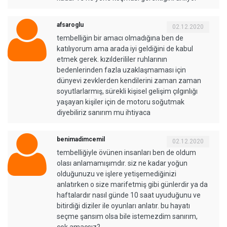
afsaroglu
02.12.2020
tembelliğin bir amacı olmadığına ben de
katılıyorum ama arada iyi geldiğini de kabul
etmek gerek. kızılderililer ruhlarının
bedenlerinden fazla uzaklaşmaması için
dünyevi zevklerden kendilerini zaman zaman
soyutlarlarmış, sürekli kişisel gelişim çılgınlığı
yaşayan kişiler için de motoru soğutmak
diyebiliriz sanırım mu ihtiyaca
benimadimcemil
02.12.2020
tembelliğiyle övünen insanları ben de oldum
olası anlamamışımdır. siz ne kadar yoğun
olduğunuzu ve işlere yetişemediğinizi
anlatırken o size marifetmiş gibi günlerdir ya da
haftalardır nasıl günde 10 saat uyuduğunu ve
bitirdiği diziler ile oyunları anlatır. bu hayatı
seçme şansım olsa bile istemezdim sanırım,