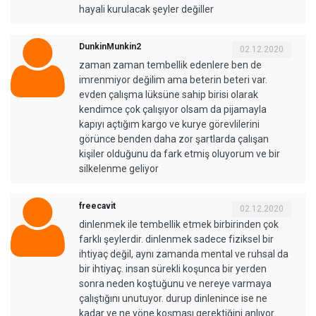
hayali kurulacak şeyler değiller
DunkinMunkin2
02.12.2020
zaman zaman tembellik edenlere ben de
imrenmiyor değilim ama beterin beteri var.
evden çalışma lüksüne sahip birisi olarak
kendimce çok çalışıyor olsam da pijamayla
kapıyı açtığım kargo ve kurye görevlilerini
görünce benden daha zor şartlarda çalışan
kişiler olduğunu da fark etmiş oluyorum ve bir
silkelenme geliyor
freecavit
02.12.2020
dinlenmek ile tembellik etmek birbirinden çok
farklı şeylerdir. dinlenmek sadece fiziksel bir
ihtiyaç değil, aynı zamanda mental ve ruhsal da
bir ihtiyaç. insan sürekli koşunca bir yerden
sonra neden koştuğunu ve nereye varmaya
çalıştığını unutuyor. durup dinlenince ise ne
kadar ve ne yöne koşması gerektiğini anlıyor