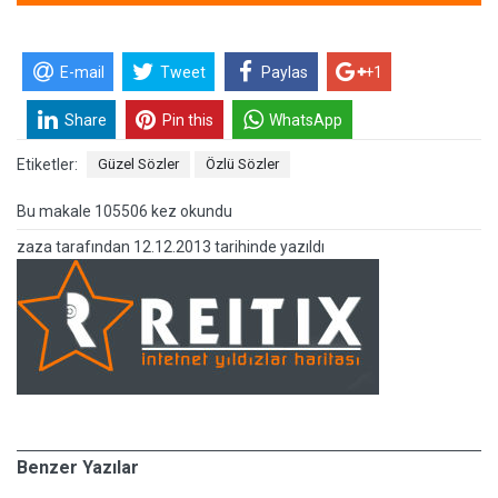
E-mail
Tweet
Paylas
+1
Share
Pin this
WhatsApp
Etiketler:
Güzel Sözler
Özlü Sözler
Bu makale 105506 kez okundu
zaza
tarafından
12.12.2013 tarihinde yazıldı
Benzer Yazılar