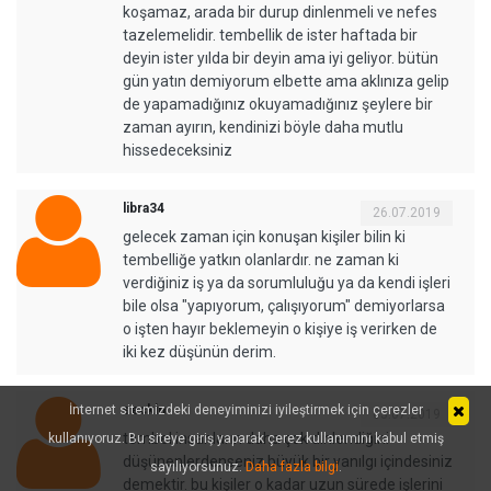
koşamaz, arada bir durup dinlenmeli ve nefes
tazelemelidir. tembellik de ister haftada bir
deyin ister yılda bir deyin ama iyi geliyor. bütün
gün yatın demiyorum elbette ama aklınıza gelip
de yapamadığınız okuyamadığınız şeylere bir
zaman ayırın, kendinizi böyle daha mutlu
hissedeceksiniz
libra34
26.07.2019
gelecek zaman için konuşan kişiler bilin ki
tembelliğe yatkın olanlardır. ne zaman ki
verdiğiniz iş ya da sorumluluğu ya da kendi işleri
bile olsa "yapıyorum, çalışıyorum" demiyorlarsa
o işten hayır beklemeyin o kişiye iş verirken de
iki kez düşünün derim.
İnternet sitemizdeki deneyiminizi iyileştirmek için çerezler
seckin
03.07.2019
tembel insanların daha çok dinlendiğini
kullanıyoruz. Bu siteye giriş yaparak çerez kullanımını kabul etmiş
düşünenlerdenseniz büyük bir yanılgı içindesiniz
sayılıyorsunuz.
Daha fazla bilgi
.
demektir. bu kişiler o kadar uzun sürede işlerini