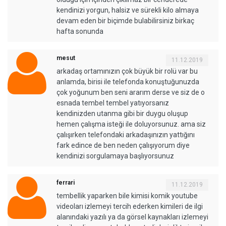
kendinizi yorgun, halsiz ve sürekli kilo almaya
devam eden bir biçimde bulabilirsiniz birkaç
hafta sonunda
mesut
11.12.2019
arkadaş ortamınızın çok büyük bir rolü var bu
anlamda, birisi ile telefonda konuştuğunuzda
çok yoğunum ben seni ararım derse ve siz de o
esnada tembel tembel yatıyorsanız
kendinizden utanma gibi bir duygu oluşup
hemen çalışma isteği ile doluyorsunuz. ama siz
çalışırken telefondaki arkadaşınızın yattığını
fark edince de ben neden çalışıyorum diye
kendinizi sorgulamaya başlıyorsunuz
ferrari
11.12.2019
tembellik yaparken bile kimisi komik youtube
videoları izlemeyi tercih ederken kimileri de ilgi
alanındaki yazılı ya da görsel kaynakları izlemeyi