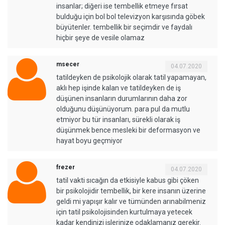
insanlar; diğeri ise tembellik etmeye fırsat
bulduğu için bol bol televizyon karşısında göbek
büyütenler. tembellik bir seçimdir ve faydalı
hiçbir şeye de vesile olamaz
msecer
04.07.2020
tatildeyken de psikolojik olarak tatil yapamayan,
aklı hep işinde kalan ve tatildeyken de iş
düşünen insanların durumlarının daha zor
olduğunu düşünüyorum. para pul da mutlu
etmiyor bu tür insanları, sürekli olarak iş
düşünmek bence mesleki bir deformasyon ve
hayat boyu geçmiyor
frezer
04.07.2020
tatil vakti sıcağın da etkisiyle kabus gibi çöken
bir psikolojidir tembellik, bir kere insanın üzerine
geldi mi yapışır kalır ve tümünden arınabilmeniz
için tatil psikolojisinden kurtulmaya yetecek
kadar kendinizi işlerinize odaklamanız gerekir.