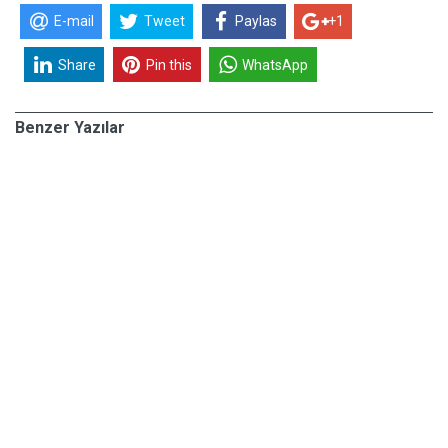
E-mail
Tweet
Paylas
+1
Share
Pin this
WhatsApp
Benzer Yazılar