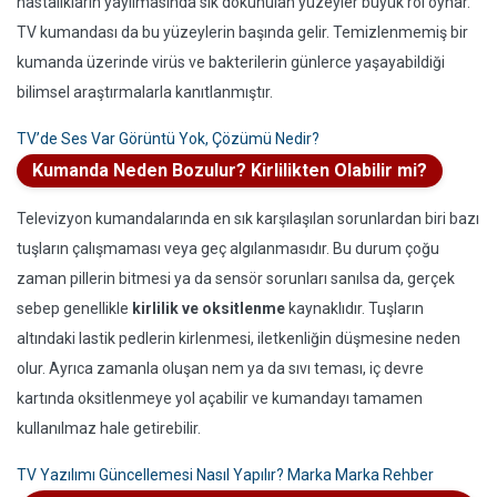
hastalıkların yayılmasında sık dokunulan yüzeyler büyük rol oynar.
TV kumandası da bu yüzeylerin başında gelir. Temizlenmemiş bir
kumanda üzerinde virüs ve bakterilerin günlerce yaşayabildiği
bilimsel araştırmalarla kanıtlanmıştır.
TV’de Ses Var Görüntü Yok, Çözümü Nedir?
Kumanda Neden Bozulur? Kirlilikten Olabilir mi?
Televizyon kumandalarında en sık karşılaşılan sorunlardan biri bazı
tuşların çalışmaması veya geç algılanmasıdır. Bu durum çoğu
zaman pillerin bitmesi ya da sensör sorunları sanılsa da, gerçek
sebep genellikle
kirlilik ve oksitlenme
kaynaklıdır. Tuşların
altındaki lastik pedlerin kirlenmesi, iletkenliğin düşmesine neden
olur. Ayrıca zamanla oluşan nem ya da sıvı teması, iç devre
kartında oksitlenmeye yol açabilir ve kumandayı tamamen
kullanılmaz hale getirebilir.
TV Yazılımı Güncellemesi Nasıl Yapılır? Marka Marka Rehber