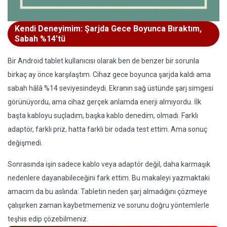
Kendi Deneyimim: Şarjda Gece Boyunca Bıraktım,
Sabah %14’tü
Bir Android tablet kullanıcısı olarak ben de benzer bir sorunla
birkaç ay önce karşılaştım. Cihaz gece boyunca şarjda kaldı ama
sabah hâlâ %14 seviyesindeydi. Ekranın sağ üstünde şarj simgesi
görünüyordu, ama cihaz gerçek anlamda enerji almıyordu. İlk
başta kabloyu suçladım, başka kablo denedim, olmadı. Farklı
adaptör, farklı priz, hatta farklı bir odada test ettim. Ama sonuç
değişmedi.
Sonrasında işin sadece kablo veya adaptör değil, daha karmaşık
nedenlere dayanabileceğini fark ettim. Bu makaleyi yazmaktaki
amacım da bu aslında: Tabletin neden şarj almadığını çözmeye
çalışırken zaman kaybetmemeniz ve sorunu doğru yöntemlerle
teşhis edip çözebilmeniz.