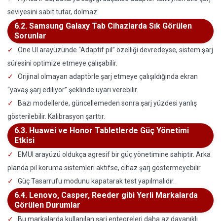
seviyesini sabit tutar, dolmaz.
6.2. Samsung Galaxy Tab Cihazlarda Sık Görülen
Sorunlar
One UI arayüzünde “Adaptif pil” özelliği devredeyse, sistem şarj
süresini optimize etmeye çalışabilir.
Orijinal olmayan adaptörle şarj etmeye çalışıldığında ekran
“yavaş şarj ediliyor” şeklinde uyarı verebilir.
Bazı modellerde, güncellemeden sonra şarj yüzdesi yanlış
gösterilebilir. Kalibrasyon şarttır.
6.3. Huawei ve Honor Tabletlerde Güç Yönetimi
Etkisi
EMUI arayüzü oldukça agresif bir güç yönetimine sahiptir. Arka
planda pil koruma sistemleri aktifse, cihaz şarj göstermeyebilir.
Güç Tasarrufu modunu kapatarak test yapılmalıdır.
6.4. Lenovo, Casper, Reeder gibi Yerli Markalarda
Görülen Durumlar
Bu markalarda kullanılan şarj entegreleri daha az dayanıklı