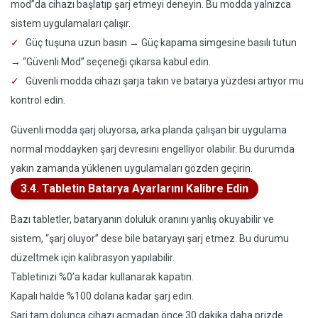
mod”da cihazı başlatıp şarj etmeyi deneyin. Bu modda yalnızca
sistem uygulamaları çalışır.
Güç tuşuna uzun basın → Güç kapama simgesine basılı tutun
→ “Güvenli Mod” seçeneği çıkarsa kabul edin.
Güvenli modda cihazı şarja takın ve batarya yüzdesi artıyor mu
kontrol edin.
Güvenli modda şarj oluyorsa, arka planda çalışan bir uygulama
normal moddayken şarj devresini engelliyor olabilir. Bu durumda
yakın zamanda yüklenen uygulamaları gözden geçirin.
3.4. Tabletin Batarya Ayarlarını Kalibre Edin
Bazı tabletler, bataryanın doluluk oranını yanlış okuyabilir ve
sistem, “şarj oluyor” dese bile bataryayı şarj etmez. Bu durumu
düzeltmek için kalibrasyon yapılabilir.
Tabletinizi %0’a kadar kullanarak kapatın.
Kapalı halde %100 dolana kadar şarj edin.
Şarj tam dolunca cihazı açmadan önce 30 dakika daha prizde