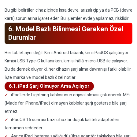
Bu gibi belirtiler, cihaz içinde kısa devre, arızalı çip ya da PCB (devre
kartı) sorunlarına işaret eder. Bu işlemler evde yapılamaz, risklidir.
6. Model Bazlı Bilinmesi Gereken Özel
Durumlar
Her tablet aynı değil. Kimi Android tabanlı, kimi iPadOS çalıştırıyor.
Kimisi USB Type-C kullanırken, kimisi hâlâ micro-USB ile çalışıyor.
Bu da demek oluyor ki, her cihazın şarj alma davranışı farklı olabilir.
İşte marka ve model bazlı özel notlar:
6.1. iPad Şarj Olmuyor Ama Açılıyor
iPad'lerde Lightning kablosunun orijinal olması çok önemli. MFi
(Made for iPhone/iPad) olmayan kablolar şarjı gösterse bile şarj
etmez.
iPadOS 15 sonrası bazı cihazlar düşük kaliteli adaptörleri
tamamen reddeder.
Ayrıca iPad, batarya sağlığı düşükse adaptör takılıyken bile şarj