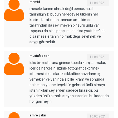
mhmt8
11.04.2021
mesele tanınır olmak değil bence, nasıl
tanındığınız. bugün neredeyse ülkenin her
kesimi tarafından tanınan ama kimse
tarafından da sevilmeyen bir sürü ünlü var.
topçusu da olsa popçusu da olsa youtuber'ı da
olsa mesele tanınır olmak değil sevilmek ve
saygı görmektir
mustafaozen
11.04.2021
lüks bir restorana girince kapıda karşılanmalar,
içeride herkesin sizinle fotoğraf çektirmek
istemesi, özel olarak dikkatlice hazırlanmış
yemekler ve yanında zibille ikram ve sonunda
da hesap yerine teşekkür gelmesi ünlü olmayı
istenir kılan şeylerden sadece birazıdır. bu
yüzden ünlü olmak isteyen insanları bu kadar da
hor görmeyin
emre çakır
10.02.2021