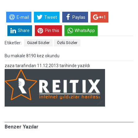
E-mail
Tweet
Paylas
+1
Share
Pin this
WhatsApp
Etiketler:
Güzel Sözler
Özlü Sözler
Bu makale 8190 kez okundu
zaza
tarafından
11.12.2013 tarihinde yazıldı
Benzer Yazılar