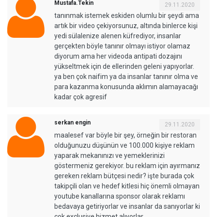
Mustafa.Tekin
29.11.2020
tanınmak istemek eskiden olumlu bir şeydi ama
artık bir video çekiyorsunuz, altında binlerce kişi
yedi sülalenize alenen küfrediyor, insanlar
gerçekten böyle tanınır olmayı istiyor olamaz
diyorum ama her videoda antipati dozajını
yükseltmek için de ellerinden geleni yapıyorlar.
ya ben çok naifim ya da insanlar tanınır olma ve
para kazanma konusunda aklımın alamayacağı
kadar çok agresif
serkan engin
29.11.2020
maalesef var böyle bir şey, örneğin bir restoran
olduğunuzu düşünün ve 100.000 kişiye reklam
yaparak mekanınızı ve yemeklerinizi
göstermeniz gerekiyor. bu reklam için ayırmanız
gereken reklam bütçesi nedir? işte burada çok
takipçili olan ve hedef kitlesi hiç önemli olmayan
youtube kanallarına sponsor olarak reklamı
bedavaya getiriyorlar ve insanlar da sanıyorlar ki
çok exclusive hizmet alıyorlar