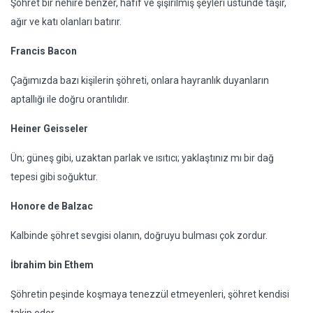
Şöhret bir nehire benzer, hafif ve şişirilmiş şeyleri üstünde taşır,
ağır ve katı olanları batırır.
Francis Bacon
Çağımızda bazı kişilerin şöhreti, onlara hayranlık duyanların
aptallığı ile doğru orantılıdır.
Heiner Geisseler
Ün; güneş gibi, uzaktan parlak ve ısıtıcı; yaklaştınız mı bir dağ
tepesi gibi soğuktur.
Honore de Balzac
Kalbinde şöhret sevgisi olanın, doğruyu bulması çok zordur.
İbrahim bin Ethem
Şöhretin peşinde koşmaya tenezzül etmeyenleri, şöhret kendisi
takip eder.