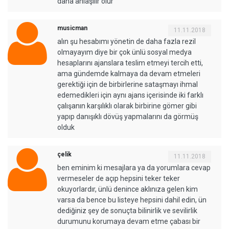
daha anlaşılır olur
musicman
11.11.2018
alın şu hesabımı yönetin de daha fazla rezil
olmayayım diye bir çok ünlü sosyal medya
hesaplarını ajanslara teslim etmeyi tercih etti,
ama gündemde kalmaya da devam etmeleri
gerektiği için de birbirlerine sataşmayı ihmal
edemedikleri için aynı ajans içerisinde iki farklı
çalışanın karşılıklı olarak birbirine gömer gibi
yapıp danışıklı dövüş yapmalarını da görmüş
olduk
çelik
11.11.2018
ben eminim ki mesajlara ya da yorumlara cevap
vermeseler de açıp hepsini teker teker
okuyorlardır, ünlü denince aklınıza gelen kim
varsa da bence bu listeye hepsini dahil edin, ün
dediğiniz şey de sonuçta bilinirlik ve sevilirlik
durumunu korumaya devam etme çabası bir