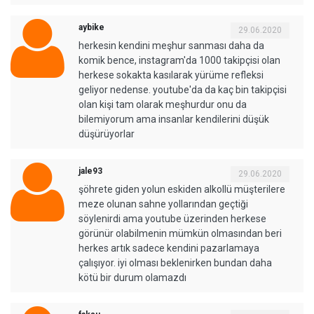
aybike
29.06.2020
herkesin kendini meşhur sanması daha da
komik bence, instagram'da 1000 takipçisi olan
herkese sokakta kasılarak yürüme refleksi
geliyor nedense. youtube'da da kaç bin takipçisi
olan kişi tam olarak meşhurdur onu da
bilemiyorum ama insanlar kendilerini düşük
düşürüyorlar
jale93
29.06.2020
şöhrete giden yolun eskiden alkollü müşterilere
meze olunan sahne yollarından geçtiği
söylenirdi ama youtube üzerinden herkese
görünür olabilmenin mümkün olmasından beri
herkes artık sadece kendini pazarlamaya
çalışıyor. iyi olması beklenirken bundan daha
kötü bir durum olamazdı