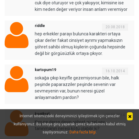
cuk diye oturuyor ve çok yakışıyor, kimisine ise
kim neden değer veriyor insan anlam veremiyor
riddle
20.08.2018
hep erkekler parayı bulunca karakteri ortaya
çıkar derler fakat cinsiyet ayrımı yapmaksızın
şöhret sahibi olmuş kişilerin çoğunda hepsinde
değil bir görgüsüzlük ortaya çıkıyor.
kartopum19
16.10.2014
sokağa çıkıp keyifle gezemiyorsun bile, halk
peşinde paparazziler peşinde sevenin var
sevmeyenin var, bunun neresi güzel
anlayamadım pardon?
kontkral
28.09.2014
İnternet sitemizdeki deneyiminizi iyileştirmek için çerezler
Kim ne derse desin şöhret güzel şey.
kullanıyoruz. Bu siteye giriş yaparak çerez kullanımını kabul etmiş
tanınmanın neresi kötü olabilir ki?
sayılıyorsunuz.
Daha fazla bilgi
.