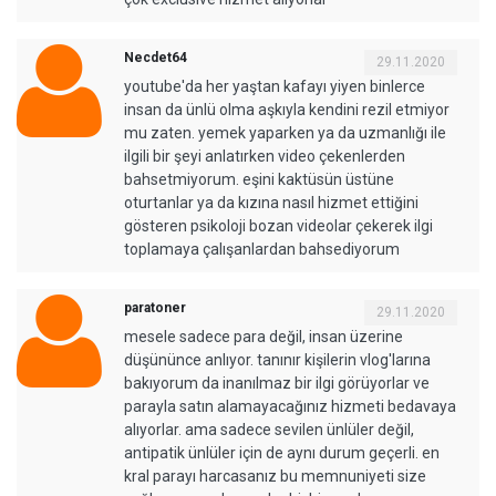
Necdet64
29.11.2020
youtube'da her yaştan kafayı yiyen binlerce
insan da ünlü olma aşkıyla kendini rezil etmiyor
mu zaten. yemek yaparken ya da uzmanlığı ile
ilgili bir şeyi anlatırken video çekenlerden
bahsetmiyorum. eşini kaktüsün üstüne
oturtanlar ya da kızına nasıl hizmet ettiğini
gösteren psikoloji bozan videolar çekerek ilgi
toplamaya çalışanlardan bahsediyorum
paratoner
29.11.2020
mesele sadece para değil, insan üzerine
düşününce anlıyor. tanınır kişilerin vlog'larına
bakıyorum da inanılmaz bir ilgi görüyorlar ve
parayla satın alamayacağınız hizmeti bedavaya
alıyorlar. ama sadece sevilen ünlüler değil,
antipatik ünlüler için de aynı durum geçerli. en
kral parayı harcasanız bu memnuniyeti size