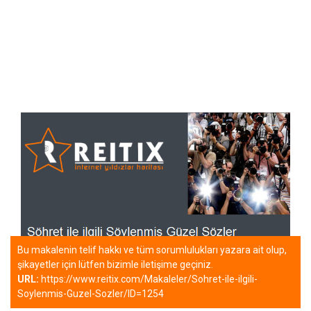
Bu makalenin telif hakkı ve tüm sorumlulukları yazara ait olup,
şikayetler için lütfen bizimle iletişime geçiniz.
URL:
https://www.reitix.com/Makaleler/Sohret-ile-ilgili-
Soylenmis-Guzel-Sozler/ID=1254