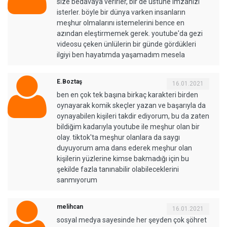
size bedavaya verirler, bir de üstüne imzanızı
isterler. böyle bir dünya varken insanların
meşhur olmalarını istemelerini bence en
azından eleştirmemek gerek. youtube'da gezi
videosu çeken ünlülerin bir günde gördükleri
ilgiyi ben hayatımda yaşamadım mesela
E.Boztaş
16.01.2021
ben en çok tek başına birkaç karakteri birden
oynayarak komik skeçler yazan ve başarıyla da
oynayabilen kişileri takdir ediyorum, bu da zaten
bildiğim kadarıyla youtube ile meşhur olan bir
olay. tiktok'ta meşhur olanlara da saygı
duyuyorum ama dans ederek meşhur olan
kişilerin yüzlerine kimse bakmadığı için bu
şekilde fazla tanınabilir olabileceklerini
sanmıyorum
melihcan
16.01.2021
sosyal medya sayesinde her şeyden çok şöhret