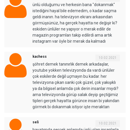
ünlü olduğumu ve herkesin bana "dokanmak"
istediğini hayal bile edemedim, o kadar saçma
geldi inanın. ha televizyon ekranı arkasından
görmüşsünüz, ha gerçek hayatta ne değişir ki?
eskiden ünlüler ne yapıyor o merak edilir de
magazin programları takip edilirdi ama artık
instagram var öyle bir merak da kalmadı
kachess
10.02.2021
şöhret demek tanınırlık demek arkadaşlar,
youtube yokken televizyonda da vardı ünlüler
çok eskilerde değil uçmayın bu kadar. her
televizyona çıkan sanki çok güzel, çok yakışıklı
ya da bilgisel anlamda çok derin insanlar mıydı?
ama televizyonda görüp salak deyip geçtiğimiz
tipleri gerçek hayatta görünce insan bi yakından
görmek bi dokanmak istiyor işte meraktan
seli
10.02.2021
hayatımda gerçek anlamda ünlü olan insanlarla