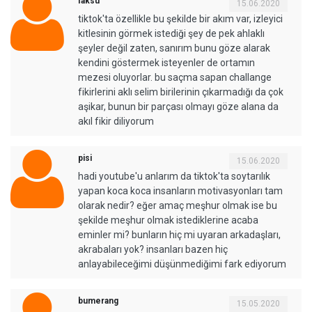
faksu
15.06.2020
tiktok'ta özellikle bu şekilde bir akım var, izleyici
kitlesinin görmek istediği şey de pek ahlaklı
şeyler değil zaten, sanırım bunu göze alarak
kendini göstermek isteyenler de ortamın
mezesi oluyorlar. bu saçma sapan challange
fikirlerini aklı selim birilerinin çıkarmadığı da çok
aşikar, bunun bir parçası olmayı göze alana da
akıl fikir diliyorum
pisi
15.06.2020
hadi youtube'u anlarım da tiktok'ta soytarılık
yapan koca koca insanların motivasyonları tam
olarak nedir? eğer amaç meşhur olmak ise bu
şekilde meşhur olmak istediklerine acaba
eminler mi? bunların hiç mi uyaran arkadaşları,
akrabaları yok? insanları bazen hiç
anlayabileceğimi düşünmediğimi fark ediyorum
bumerang
15.05.2020