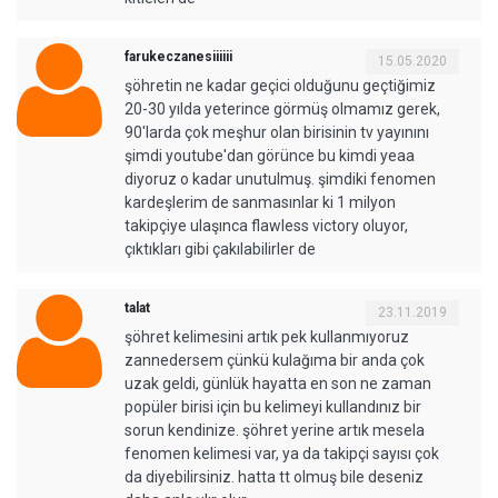
farukeczanesiiiiii
15.05.2020
şöhretin ne kadar geçici olduğunu geçtiğimiz
20-30 yılda yeterince görmüş olmamız gerek,
90'larda çok meşhur olan birisinin tv yayınını
şimdi youtube'dan görünce bu kimdi yeaa
diyoruz o kadar unutulmuş. şimdiki fenomen
kardeşlerim de sanmasınlar ki 1 milyon
takipçiye ulaşınca flawless victory oluyor,
çıktıkları gibi çakılabilirler de
talat
23.11.2019
şöhret kelimesini artık pek kullanmıyoruz
zannedersem çünkü kulağıma bir anda çok
uzak geldi, günlük hayatta en son ne zaman
popüler birisi için bu kelimeyi kullandınız bir
sorun kendinize. şöhret yerine artık mesela
fenomen kelimesi var, ya da takipçi sayısı çok
da diyebilirsiniz. hatta tt olmuş bile deseniz