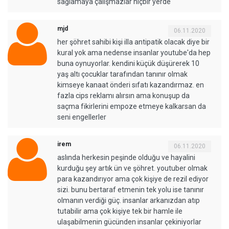
sağlamaya çalışmazlar hiçbir yerde
mjd
06.11.2020
her şöhret sahibi kişi illa antipatik olacak diye bir
kural yok ama nedense insanlar youtube'da hep
buna oynuyorlar. kendini küçük düşürerek 10
yaş altı çocuklar tarafından tanınır olmak
kimseye kanaat önderi sıfatı kazandırmaz. en
fazla cips reklamı alırsın ama konuşup da
saçma fikirlerini empoze etmeye kalkarsan da
seni engellerler
irem
06.11.2020
aslında herkesin peşinde olduğu ve hayalini
kurduğu şey artık ün ve şöhret. youtuber olmak
para kazandırıyor ama çok kişiye de rezil ediyor
sizi. bunu bertaraf etmenin tek yolu ise tanınır
olmanın verdiği güç. insanlar arkanızdan atıp
tutabilir ama çok kişiye tek bir hamle ile
ulaşabilmenin gücünden insanlar çekiniyorlar