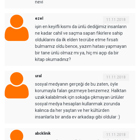
nevi
ezel
11.11.2018
işin en keyifli kısmı da ünlü dediğimiz insanların
ne kadar cahil ve saçma sapan fikirlere sahip
olduklarını da ilk elden tecrübe etme fırsatı
bulmamız oldu bence, yazım hatası yapmayan
bir tane ünlü olmaz mı ya, hiç mi açıp da bir
kitap okumadınız?
ural
11.11.2018
sosyal medyanın gerçeği de bu zaten, öyle
korumayla falan gezmeye benzemez. Halktan
uzak kalabilmek için sokağa çıkmayan ünlüler
sosyal medya hesapları kullanmak zorunda
kalınca da her yaştan ve her kültürden
insanlarla bir anda ev arkadaşı gibi oldular :)
abcklinik
11.11.2018