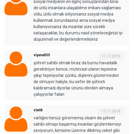
sosyal medyanın en ilginç sonuçlarından birisi
de ünlü insanlara ulaşabilme imkanı sağlaması
oldu, ünlü olmak istiyorsanız sosyal medya
kullanmak zorundasınız ama sosyal medya
kullanıyorsanız da insanlar size sürekli
sataşacaklar, bu durumu nasıl yöneteceğinizi iyi
düşünmeli ve değerlendirmelisiniz
viyanali55
11.11.2018
şöhret sahibi olmak biraz da burnu havadalık
gerektiriyor bence, mütevazi olanın tepesine
çıkıp tepiniyorlar çünkü, dişlerini göstermeden
de olmuyor haliyle, bu sefer de şöhreti
kaldıramadı diyorlar ününü elinden almaya
çalışıyorlar falan
statik
11.11.2018
varlığını henüz görememiş olsam da şöhret
sahibi olmayı başarmış insanları gözlemlemeyi
seviyorum, kimisine üzerine dikilmiş ceket gibi