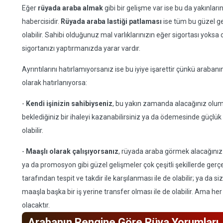
Eğer
rüyada araba almak
gibi bir gelişme var ise bu da yakınların
habercisidir.
Rüyada araba lastiği patlaması
ise tüm bu güzel ge
olabilir. Sahibi olduğunuz mal varlıklarınızın eğer sigortası yoksa 
sigortanızı yaptırmanızda yarar vardır.
Ayrıntılarını hatırlamıyorsanız ise bu iyiye işarettir çünkü araba
olarak hatırlanıyorsa:
-
Kendi işinizin sahibiyseniz
, bu yakın zamanda alacağınız olumlu
beklediğiniz bir ihaleyi kazanabilirsiniz ya da ödemesinde güçlük
olabilir.
-
Maaşlı olarak çalışıyorsanız
, rüyada araba görmek alacağınız bi
ya da promosyon gibi güzel gelişmeler çok çeşitli şekillerde gerçek
tarafından tespit ve takdir ile karşılanması ile de olabilir; ya da
maaşla başka bir iş yerine transfer olması ile de olabilir. Ama he
olacaktır.
Arabanın Rengine Göre Rüya Yorumları