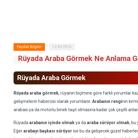
Faydalı Bilgiler
12.09.2016
Rüyada Araba Görmek Ne Anlama Ge
Rüyada Araba Görmek
Rüyada araba görmek
, rüyanın biçimine göre farklı yorumlar k
gelişmelerin habercisi olarak yorumlanır.
Arabanın rengi
nin kırm
arabası ya da motorlu binek taşıt olmasına kadar çok çeşitli anla
Rüyada
arabanın içinde olmak
ya da
araba sürüyor olmak
, bu
Eğer
arabayı başkası sürüyor
ise bu da gelişecek güzel haberleri