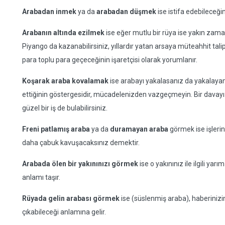
Arabadan inmek
ya da
arabadan düşmek
ise istifa edebileceğin
Arabanın altında ezilmek
ise eğer mutlu bir rüya ise yakın zaman
Piyango da kazanabilirsiniz, yıllardır yatan arsaya müteahhit talip
para toplu para geçeceğinin işaretçisi olarak yorumlanır.
Koşarak araba kovalamak
ise arabayı yakalasanız da yakalaya
ettiğinin göstergesidir, mücadelenizden vazgeçmeyin. Bir davayı 
güzel bir iş de bulabilirsiniz.
Freni patlamış araba
ya da
duramayan araba
görmek ise işlerini
daha çabuk kavuşacaksınız demektir.
Arabada ölen bir yakınınızı görmek
ise o yakınınız ile ilgili yar
anlamı taşır.
Rüyada gelin arabası görmek
ise (süslenmiş araba), haberiniz
çıkabileceği anlamına gelir.