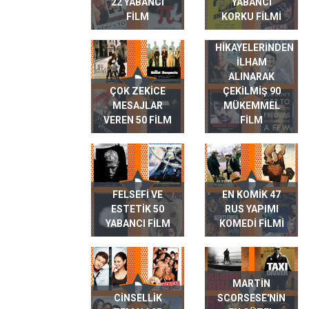
22 YABANCI
YABANCI
FILM
KORKU FILMI
GERÇEK HAYAT
HIKAYELERINDEN
ILHAM
ALINARAK
ÇOK ZEKICE
ÇEKILMIŞ 90
MESAJLAR
MÜKEMMEL
VEREN 50 FILM
FILM
FELSEFI VE
EN KOMIK 47
ESTETIK 50
RUS YAPIMI
YABANCI FILM
KOMEDI FILMI
MARTIN
CINSELLIK
SCORSESE'NIN