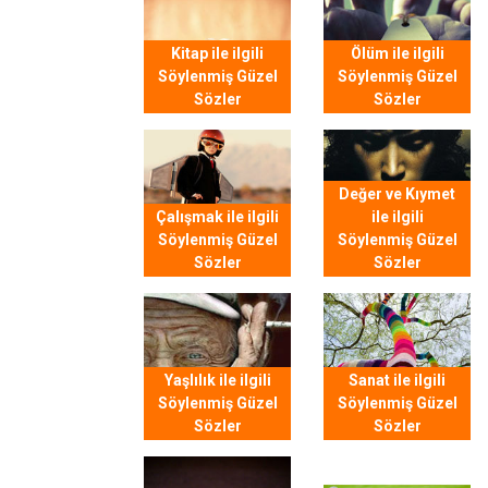
Kitap ile ilgili
Ölüm ile ilgili
Söylenmiş Güzel
Söylenmiş Güzel
Sözler
Sözler
Değer ve Kıymet
Çalışmak ile ilgili
ile ilgili
Söylenmiş Güzel
Söylenmiş Güzel
Sözler
Sözler
Yaşlılık ile ilgili
Sanat ile ilgili
Söylenmiş Güzel
Söylenmiş Güzel
Sözler
Sözler