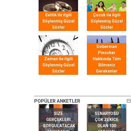
Evlilik ile ilgili
Çocuk ile ilgili
Söylenmiş Güzel
Söylenmiş Güzel
Sözler
Sözler
Doberman
Pinscher
Zaman ile ilgili
Hakkında Tüm
Söylenmiş Güzel
Bilmeniz
Sözler
Gerekenler
POPÜLER ANKETLER
SIZE
SENARYOSU
GERÇEKLERI
ÇOK ZEKICE
SORGULATACAK
OLAN 100