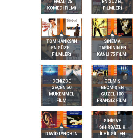
TEMALI 25
EN GÜZEL
KOMEDI FILMI
FILMLERI
TOM HANKS'IN
SINEMA
EN GÜZEL
TARIHININ EN
FILMLERI
KANLI 75 FILMI
DENIZDE
GELMIŞ
GEÇEN 50
GEÇMIŞ EN
MÜKEMMEL
GÜZEL 100
FILM
FRANSIZ FILMI
SIHIR VE
SIHIRBAZLIK
DAVID LYNCH'IN
ILE ILGILI EN