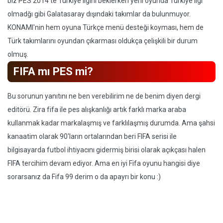
biz PES 2014'te Türkiye ligini beklerken yeni oyunda Türkiye ligi
olmadğı gibi Galatasaray dışındaki takımlar da bulunmuyor.
KONAMI'nin hem oyuna Türkçe menü desteği koyması, hem de
Türk takımlarını oyundan çıkarması oldukça çelişkili bir durum
olmuş.
FIFA mı PES mi?
Bu sorunun yanıtını ne ben verebilirim ne de benim diyen dergi
editörü. Zira fifa ile pes alışkanlığı artık farklı marka araba
kullanmak kadar markalaşmış ve farklılaşmış durumda. Ama şahsi
kanaatim olarak 90'ların ortalarından beri FIFA serisi ile
bilgisayarda futbol ihtiyacını gidermiş birisi olarak açıkçası halen
FIFA tercihim devam ediyor. Ama en iyi Fifa oyunu hangisi diye
sorarsanız da Fifa 99 derim o da apayrı bir konu :)