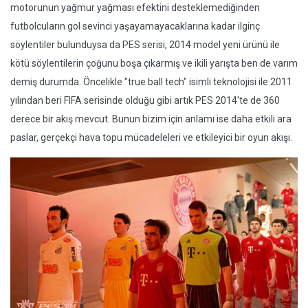
motorunun yağmur yağması efektini desteklemediğinden
futbolcuların gol sevinci yaşayamayacaklarına kadar ilginç
söylentiler bulunduysa da PES serisi, 2014 model yeni ürünü ile
kötü söylentilerin çoğunu boşa çıkarmış ve ikili yarışta ben de varım
demiş durumda. Öncelikle "true ball tech" isimli teknolojisi ile 2011
yılından beri FIFA serisinde olduğu gibi artık PES 2014'te de 360
derece bir akış mevcut. Bunun bizim için anlamı ise daha etkili ara
paslar, gerçekçi hava topu mücadeleleri ve etkileyici bir oyun akışı.