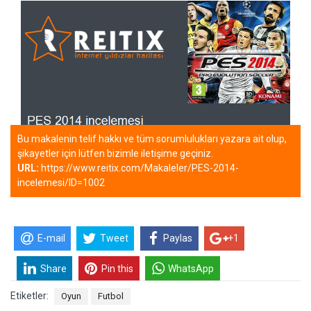
Bu makalenin telif hakkı ve tüm sorumlulukları yazara ait olup,
şikayetler için lütfen bizimle iletişime geçiniz.
URL:
https://www.reitix.com/Makaleler/PES-2014-
incelemesi/ID=1002
E-mail
Tweet
Paylas
+1
Share
Pin this
WhatsApp
Etiketler:
Oyun
Futbol