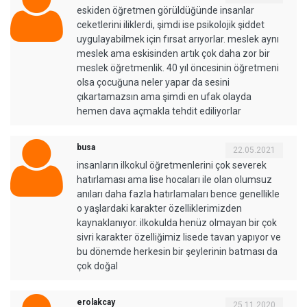
eskiden öğretmen görüldüğünde insanlar
ceketlerini iliklerdi, şimdi ise psikolojik şiddet
uygulayabilmek için fırsat arıyorlar. meslek aynı
meslek ama eskisinden artık çok daha zor bir
meslek öğretmenlik. 40 yıl öncesinin öğretmeni
olsa çocuğuna neler yapar da sesini
çıkartamazsın ama şimdi en ufak olayda
hemen dava açmakla tehdit ediliyorlar
busa
22.05.2021
insanların ilkokul öğretmenlerini çok severek
hatırlaması ama lise hocaları ile olan olumsuz
anıları daha fazla hatırlamaları bence genellikle
o yaşlardaki karakter özelliklerimizden
kaynaklanıyor. ilkokulda henüz olmayan bir çok
sivri karakter özelliğimiz lisede tavan yapıyor ve
bu dönemde herkesin bir şeylerinin batması da
çok doğal
erolakcay
25.11.2020