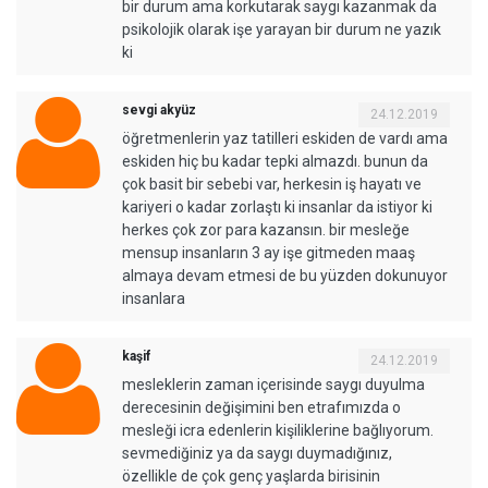
bir durum ama korkutarak saygı kazanmak da
psikolojik olarak işe yarayan bir durum ne yazık
ki
sevgi akyüz
24.12.2019
öğretmenlerin yaz tatilleri eskiden de vardı ama
eskiden hiç bu kadar tepki almazdı. bunun da
çok basit bir sebebi var, herkesin iş hayatı ve
kariyeri o kadar zorlaştı ki insanlar da istiyor ki
herkes çok zor para kazansın. bir mesleğe
mensup insanların 3 ay işe gitmeden maaş
almaya devam etmesi de bu yüzden dokunuyor
insanlara
kaşif
24.12.2019
mesleklerin zaman içerisinde saygı duyulma
derecesinin değişimini ben etrafımızda o
mesleği icra edenlerin kişiliklerine bağlıyorum.
sevmediğiniz ya da saygı duymadığınız,
özellikle de çok genç yaşlarda birisinin