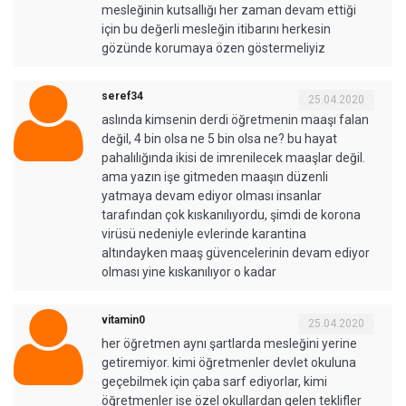
mesleğinin kutsallığı her zaman devam ettiği
için bu değerli mesleğin itibarını herkesin
gözünde korumaya özen göstermeliyiz
seref34
25.04.2020
aslında kimsenin derdi öğretmenin maaşı falan
değil, 4 bin olsa ne 5 bin olsa ne? bu hayat
pahalılığında ikisi de imrenilecek maaşlar değil.
ama yazın işe gitmeden maaşın düzenli
yatmaya devam ediyor olması insanlar
tarafından çok kıskanılıyordu, şimdi de korona
virüsü nedeniyle evlerinde karantina
altındayken maaş güvencelerinin devam ediyor
olması yine kıskanılıyor o kadar
vitamin0
25.04.2020
her öğretmen aynı şartlarda mesleğini yerine
getiremiyor. kimi öğretmenler devlet okuluna
geçebilmek için çaba sarf ediyorlar, kimi
öğretmenler ise özel okullardan gelen teklifler