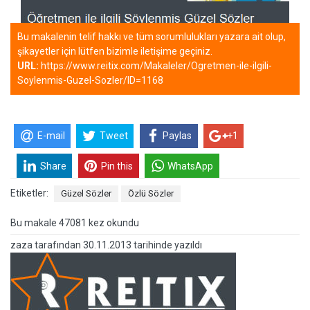
Bu makalenin telif hakkı ve tüm sorumlulukları yazara ait olup,
şikayetler için lütfen bizimle iletişime geçiniz.
URL:
https://www.reitix.com/Makaleler/Ogretmen-ile-ilgili-
Soylenmis-Guzel-Sozler/ID=1168
E-mail
Tweet
Paylas
+1
Share
Pin this
WhatsApp
Etiketler:
Güzel Sözler
Özlü Sözler
Bu makale 47081 kez okundu
zaza
tarafından
30.11.2013 tarihinde yazıldı