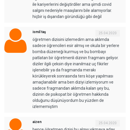
ile kariyerlerini değiştirdiler ama şimdi covid
salgını nedeniyle maaşlarını bile alamıyorlar.
hiçbir iş dışarıdan göründüğü gibi değil
ismil taş
25.04.2020
öğretmen dizisini izlemedim ama aklımda
sadece öğrencileri esir almış ve okula bir yerlere
bomba düzeneği kurmuş ve bu bombayı
patlatan bir öğretmenli dizinin fragmanı geliyor.
diziler ilgili çeksin diye inanılmaz uç fikirler
işlenebilir ya da fragmanda merakı
körükleyerek sonrasında ters köşe yapılması
amaçlanabilir ama ben diziyi izlemiyorum ve
sadece fragmandan aklımda kalan şey bu,
dizinin de psikopat bir öğretmen hakkında
olduğunu düşünüyordum bu yüzden de
izlememiştim
aizen
25.04.2020
bence öğretmen dizisi bu algıyı yıkmaya aday