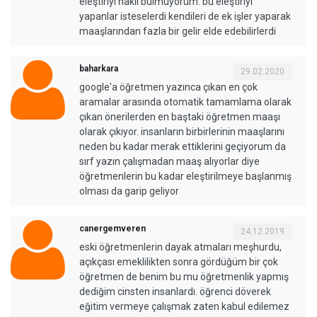
eleştiriyi haklı bulmuyorum. bu eleştiriyi
yapanlar isteselerdi kendileri de ek işler yaparak
maaşlarından fazla bir gelir elde edebilirlerdi
baharkara
29.02.2020
google'a öğretmen yazınca çıkan en çok
aramalar arasında otomatik tamamlama olarak
çıkan önerilerden en baştaki öğretmen maaşı
olarak çıkıyor. insanların birbirlerinin maaşlarını
neden bu kadar merak ettiklerini geçiyorum da
sırf yazın çalışmadan maaş alıyorlar diye
öğretmenlerin bu kadar eleştirilmeye başlanmış
olması da garip geliyor
canergemveren
24.12.2019
eski öğretmenlerin dayak atmaları meşhurdu,
açıkçası emeklilikten sonra gördüğüm bir çok
öğretmen de benim bu mu öğretmenlik yapmış
dediğim cinsten insanlardı. öğrenci döverek
eğitim vermeye çalışmak zaten kabul edilemez