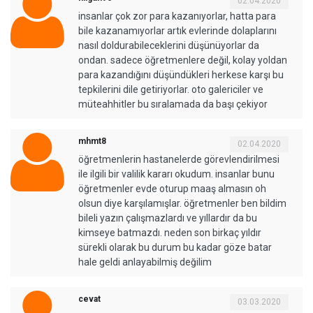
02.04.2020
insanlar çok zor para kazanıyorlar, hatta para
bile kazanamıyorlar artık evlerinde dolaplarını
nasıl doldurabileceklerini düşünüyorlar da
ondan. sadece öğretmenlere değil, kolay yoldan
para kazandığını düşündükleri herkese karşı bu
tepkilerini dile getiriyorlar. oto galericiler ve
müteahhitler bu sıralamada da başı çekiyor
mhmt8
02.04.2020
öğretmenlerin hastanelerde görevlendirilmesi
ile ilgili bir valilik kararı okudum. insanlar bunu
öğretmenler evde oturup maaş almasın oh
olsun diye karşılamışlar. öğretmenler ben bildim
bileli yazın çalışmazlardı ve yıllardır da bu
kimseye batmazdı. neden son birkaç yıldır
sürekli olarak bu durum bu kadar göze batar
hale geldi anlayabilmiş değilim
cevat
03.03.2020