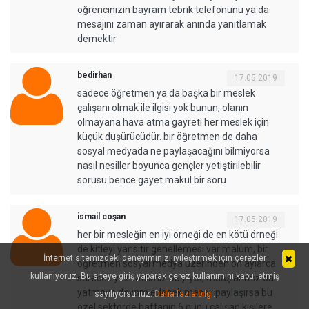
öğrencinizin bayram tebrik telefonunu ya da
mesajını zaman ayırarak anında yanıtlamak
demektir
bedirhan
17.05.2019
sadece öğretmen ya da başka bir meslek
çalışanı olmak ile ilgisi yok bunun, olanın
olmayana hava atma gayreti her meslek için
küçük düşürücüdür. bir öğretmen de daha
sosyal medyada ne paylaşacağını bilmiyorsa
nasıl nesiller boyunca gençler yetiştirilebilir
sorusu bence gayet makul bir soru
ismail coşan
17.05.2019
her bir mesleğin en iyi örneği de en kötü örneği
de kitleyi yansıtır genellemesi var malum, bir
İnternet sitemizdeki deneyiminizi iyileştirmek için çerezler
öğretmen sosyal medya üzerinden oh aylarca
kullanıyoruz. Bu siteye giriş yaparak çerez kullanımını kabul etmiş
sürecek yaz tatilimiz başlıyor, maaşlarımız da
yatmaya devam edecek mesajı paylaşırsa bu
sayılıyorsunuz.
Daha fazla bilgi
.
özel sektörde haftanın 6 günü çalışan kişilere