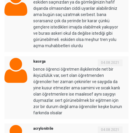
eskiden saçınızdan ya da gömleğinizin hafif
dışarıda olmasından ciddi uyarılar alabilirdiniz
ama bugün saç uzatmak serbest. bana
sorarsanız çok da yerinde bir karar çünkü
gençlere istedikleri imajda olabilmek yakışıyor
ve burası askeri okul da değilse istediği gibi
görünebilmeli. eskiden olsa meşhur tren yolu
açma muhabbetleri olurdu
kasırga
04.08.2021
bence öğrenci öğretmen ilişkilerinde net bir
ikiyüzlülük var, sert olan öğretmenden
öğrenciler her zaman çekinirler ve saygıda da
yine kusur etmezler ama samimi ve sıcak kanlı
olan öğretmenlere ise maalesef aynı saygıyı
duymazlar. sert görünebilmek bir eğitmen için
zor bir durum değil ama öğrenciler keşke bunun
farkında olsalar
acrylonitrile
04.08.2021