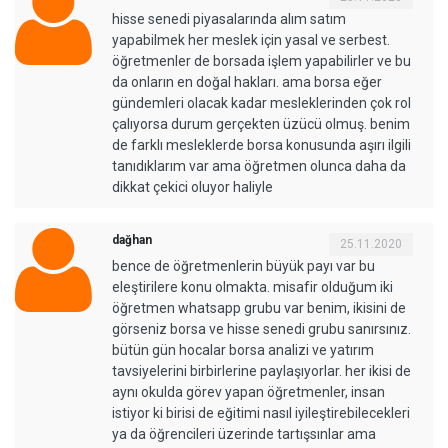
hisse senedi piyasalarında alım satım
yapabilmek her meslek için yasal ve serbest.
öğretmenler de borsada işlem yapabilirler ve bu
da onların en doğal hakları. ama borsa eğer
gündemleri olacak kadar mesleklerinden çok rol
çalıyorsa durum gerçekten üzücü olmuş. benim
de farklı mesleklerde borsa konusunda aşırı ilgili
tanıdıklarım var ama öğretmen olunca daha da
dikkat çekici oluyor haliyle
dağhan
25.11.2020
bence de öğretmenlerin büyük payı var bu
eleştirilere konu olmakta. misafir olduğum iki
öğretmen whatsapp grubu var benim, ikisini de
görseniz borsa ve hisse senedi grubu sanırsınız.
bütün gün hocalar borsa analizi ve yatırım
tavsiyelerini birbirlerine paylaşıyorlar. her ikisi de
aynı okulda görev yapan öğretmenler, insan
istiyor ki birisi de eğitimi nasıl iyileştirebilecekleri
ya da öğrencileri üzerinde tartışsınlar ama