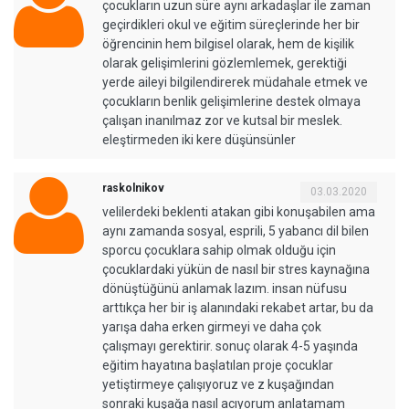
çocukların uzun süre aynı arkadaşlar ile zaman
geçirdikleri okul ve eğitim süreçlerinde her bir
öğrencinin hem bilgisel olarak, hem de kişilik
olarak gelişimlerini gözlemlemek, gerektiği
yerde aileyi bilgilendirerek müdahale etmek ve
çocukların benlik gelişimlerine destek olmaya
çalışan inanılmaz zor ve kutsal bir meslek.
eleştirmeden iki kere düşünsünler
raskolnikov
03.03.2020
velilerdeki beklenti atakan gibi konuşabilen ama
aynı zamanda sosyal, esprili, 5 yabancı dil bilen
sporcu çocuklara sahip olmak olduğu için
çocuklardaki yükün de nasıl bir stres kaynağına
dönüştüğünü anlamak lazım. insan nüfusu
arttıkça her bir iş alanındaki rekabet artar, bu da
yarışa daha erken girmeyi ve daha çok
çalışmayı gerektirir. sonuç olarak 4-5 yaşında
eğitim hayatına başlatılan proje çocuklar
yetiştirmeye çalışıyoruz ve z kuşağından
sonraki kuşağa nasıl acıyorum anlatamam