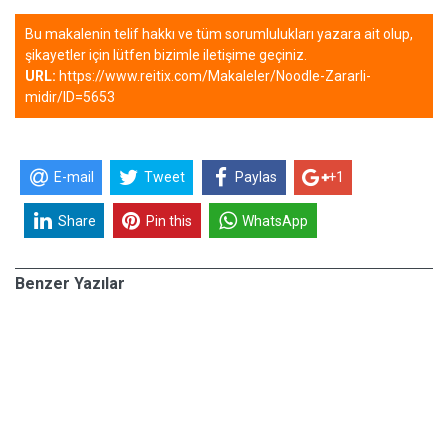
Bu makalenin telif hakkı ve tüm sorumlulukları yazara ait olup,
şikayetler için lütfen bizimle iletişime geçiniz.
URL:
https://www.reitix.com/Makaleler/Noodle-Zararli-
midir/ID=5653
E-mail
Tweet
Paylas
+1
Share
Pin this
WhatsApp
Benzer Yazılar