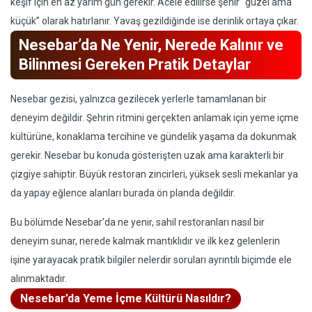
keşif için en az yarım gün gerekir. Acele edilirse şehir “güzel ama
küçük” olarak hatırlanır. Yavaş gezildiğinde ise derinlik ortaya çıkar.
Nesebar’da Ne Yenir, Nerede Kalınır ve
Bilinmesi Gereken Pratik Detaylar
Nesebar gezisi, yalnızca gezilecek yerlerle tamamlanan bir
deneyim değildir. Şehrin ritmini gerçekten anlamak için yeme içme
kültürüne, konaklama tercihine ve gündelik yaşama da dokunmak
gerekir. Nesebar bu konuda gösterişten uzak ama karakterli bir
çizgiye sahiptir. Büyük restoran zincirleri, yüksek sesli mekanlar ya
da yapay eğlence alanları burada ön planda değildir.
Bu bölümde Nesebar’da ne yenir, sahil restoranları nasıl bir
deneyim sunar, nerede kalmak mantıklıdır ve ilk kez gelenlerin
işine yarayacak pratik bilgiler nelerdir soruları ayrıntılı biçimde ele
alınmaktadır.
Nesebar’da Yeme İçme Kültürü Nasıldır?