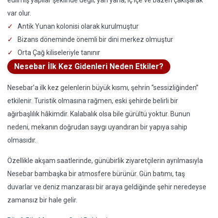
edilmiş yapılar şeklinde değil; yan yana, iç içe ve bazen çakışarak
var olur.
Antik Yunan kolonisi olarak kurulmuştur
Bizans döneminde önemli bir dini merkez olmuştur
Orta Çağ kiliseleriyle tanınır
Nesebar İlk Kez Gidenleri Neden Etkiler?
Nesebar’a ilk kez gelenlerin büyük kısmı, şehrin “sessizliğinden”
etkilenir. Turistik olmasına rağmen, eski şehirde belirli bir
ağırbaşlılık hâkimdir. Kalabalık olsa bile gürültü yoktur. Bunun
nedeni, mekanın doğrudan saygı uyandıran bir yapıya sahip
olmasıdır.
Özellikle akşam saatlerinde, günübirlik ziyaretçilerin ayrılmasıyla
Nesebar bambaşka bir atmosfere bürünür. Gün batımı, taş
duvarlar ve deniz manzarası bir araya geldiğinde şehir neredeyse
zamansız bir hale gelir.