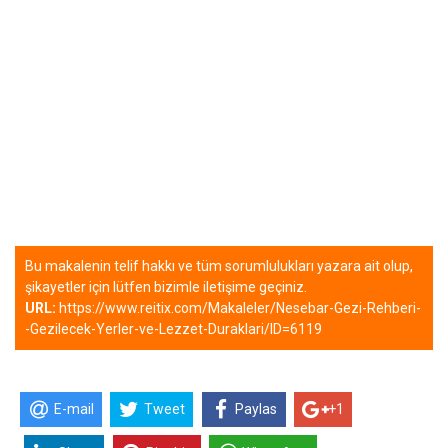
Bu makalenin telif hakkı ve tüm sorumlulukları yazara ait olup,
şikayetler için lütfen bizimle iletişime geçiniz.
URL:
https://www.reitix.com/Makaleler/Nesebar-Gezi-Rehberi-
-Gezilecek-Yerler-ve-Lezzet-Duraklari/ID=6119
E-mail
Tweet
Paylas
+1