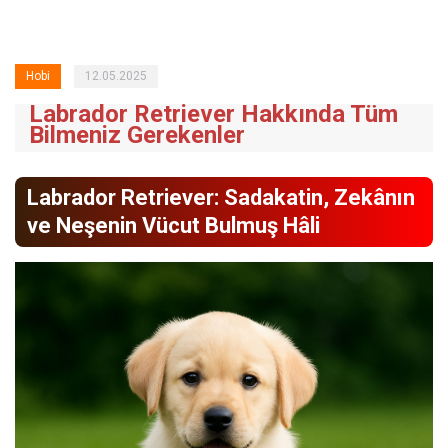
Hobi
12.05.2025
Labrador Retriever Hakkında Tüm
Bilmeniz Gerekenler
Labrador Retriever: Sadakatin, Zekânın
ve Neşenin Vücut Bulmuş Hâli