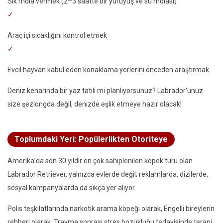
Sık mola vermek (2–3 saatte bir yürüyüş ve su molası)
Araç içi sıcaklığını kontrol etmek
Evcil hayvan kabul eden konaklama yerlerini önceden araştırmak
Deniz kenarında bir yaz tatili mi planlıyorsunuz? Labrador'unuz
size şezlongda değil, denizde eşlik etmeye hazır olacak!
Toplumdaki Yeri: Popülerlikten Otoriteye
Amerika’da son 30 yıldır en çok sahiplenilen köpek türü olan
Labrador Retriever, yalnızca evlerde değil; reklamlarda, dizilerde,
sosyal kampanyalarda da sıkça yer alıyor.
Polis teşkilatlarında narkotik arama köpeği olarak, Engelli bireylerin
rehberi olarak, Travma sonrası stres bozukluğu tedavisinde terapi