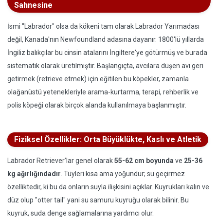
Sahnesine
İsmi "Labrador" olsa da kökeni tam olarak Labrador Yarımadası
değil, Kanada'nın Newfoundland adasına dayanır. 1800'lü yıllarda
İngiliz balıkçılar bu cinsin atalarını İngiltere'ye götürmüş ve burada
sistematik olarak üretilmiştir. Başlangıçta, avcılara düşen avı geri
getirmek (retrieve etmek) için eğitilen bu köpekler, zamanla
olağanüstü yetenekleriyle arama-kurtarma, terapi, rehberlik ve
polis köpeği olarak birçok alanda kullanılmaya başlanmıştır.
Fiziksel Özellikler: Orta Büyüklükte, Kaslı ve Atletik
Labrador Retriever’lar genel olarak
55-62 cm boyunda
ve
25-36
kg ağırlığındadır
. Tüyleri kısa ama yoğundur; su geçirmez
özelliktedir, ki bu da onların suyla ilişkisini açıklar. Kuyrukları kalın ve
düz olup "otter tail" yani su samuru kuyruğu olarak bilinir. Bu
kuyruk, suda denge sağlamalarına yardımcı olur.