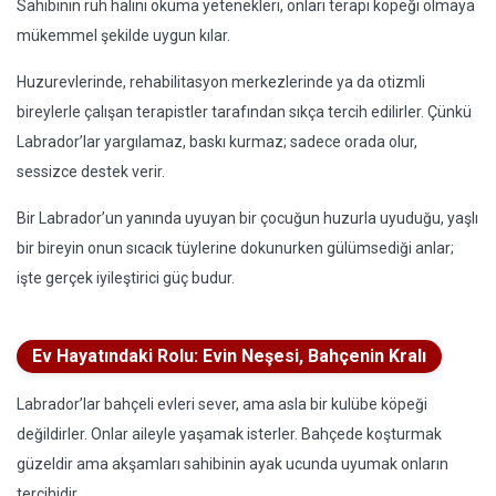
Sahibinin ruh halini okuma yetenekleri, onları terapi köpeği olmaya
mükemmel şekilde uygun kılar.
Huzurevlerinde, rehabilitasyon merkezlerinde ya da otizmli
bireylerle çalışan terapistler tarafından sıkça tercih edilirler. Çünkü
Labrador’lar yargılamaz, baskı kurmaz; sadece orada olur,
sessizce destek verir.
Bir Labrador’un yanında uyuyan bir çocuğun huzurla uyuduğu, yaşlı
bir bireyin onun sıcacık tüylerine dokunurken gülümsediği anlar;
işte gerçek iyileştirici güç budur.
Ev Hayatındaki Rolu: Evin Neşesi, Bahçenin Kralı
Labrador’lar bahçeli evleri sever, ama asla bir kulübe köpeği
değildirler. Onlar aileyle yaşamak isterler. Bahçede koşturmak
güzeldir ama akşamları sahibinin ayak ucunda uyumak onların
tercihidir.