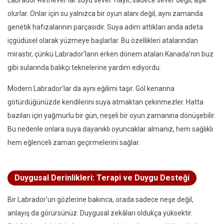
Labrador Retriever’lar suyu sever. Hayır, sadece sever değil; âşık
olurlar. Onlar için su yalnızca bir oyun alanı değil, aynı zamanda
genetik hafızalarının parçasıdır. Suya adım attıkları anda adeta
içgüdüsel olarak yüzmeye başlarlar. Bu özellikleri atalarından
mirastır, çünkü Labrador'ların erken dönem ataları Kanada’nın buz
gibi sularında balıkçı teknelerine yardım ediyordu.
Modern Labrador’lar da aynı eğilimi taşır. Göl kenarına
götürdüğünüzde kendilerini suya atmaktan çekinmezler. Hatta
bazıları için yağmurlu bir gün, neşeli bir oyun zamanına dönüşebilir.
Bu nedenle onlara suya dayanıklı oyuncaklar almanız, hem sağlıklı
hem eğlenceli zaman geçirmelerini sağlar.
Duygusal Derinlikleri: Terapi ve Duygu Desteği
Bir Labrador'un gözlerine bakınca, orada sadece neşe değil,
anlayış da görürsünüz. Duygusal zekâları oldukça yüksektir.