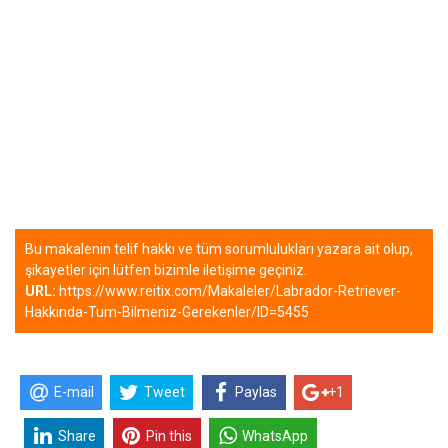
Bu makalenin telif hakkı ve tüm sorumlulukları yazara ait olup,
şikayetler için lütfen bizimle iletişime geçiniz.
URL:
https://www.reitix.com/Makaleler/Labrador-Retriever-
Hakkinda-Tum-Bilmeniz-Gerekenler/ID=5455
E-mail
Tweet
Paylas
+1
Share
Pin this
WhatsApp