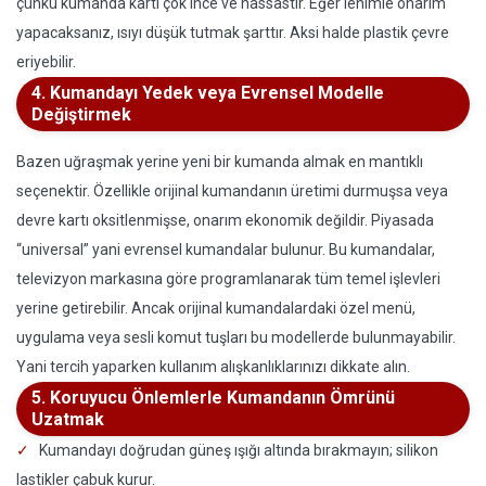
çünkü kumanda kartı çok ince ve hassastır. Eğer lehimle onarım
yapacaksanız, ısıyı düşük tutmak şarttır. Aksi halde plastik çevre
eriyebilir.
4. Kumandayı Yedek veya Evrensel Modelle
Değiştirmek
Bazen uğraşmak yerine yeni bir kumanda almak en mantıklı
seçenektir. Özellikle orijinal kumandanın üretimi durmuşsa veya
devre kartı oksitlenmişse, onarım ekonomik değildir. Piyasada
“universal” yani evrensel kumandalar bulunur. Bu kumandalar,
televizyon markasına göre programlanarak tüm temel işlevleri
yerine getirebilir. Ancak orijinal kumandalardaki özel menü,
uygulama veya sesli komut tuşları bu modellerde bulunmayabilir.
Yani tercih yaparken kullanım alışkanlıklarınızı dikkate alın.
5. Koruyucu Önlemlerle Kumandanın Ömrünü
Uzatmak
Kumandayı doğrudan güneş ışığı altında bırakmayın; silikon
lastikler çabuk kurur.