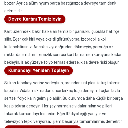
bozar. Ayrıca alüminyum parça bastığınızda devreye tam denk
gelmelidir.
Devre Kartını Temizleyin
Kart üzerindeki bakır halkaları temiz bir pamuklu çubukla hafifçe
silin. Eğer çok kirli veya oksitli görünüyorsa, izopropil alkol
kullanabilirsiniz. Ancak sıvıyı doğrudan dökmeyin; pamuğa az
miktarda emdirin. Temizlik sonrası kart tamamen kuruyana kadar
bekleyin. Islak yüzeye folyo temas ederse, kısa devre riski oluşur.
Kumandayı Yeniden Toplayın
Silikon tabakayı yerine yerleştirin, ardından üst plastik tuş takımını
kapatın. Vidaları sıkmadan önce birkaç tuşu deneyin. Tuşlar fazla
sertse, folyo kalın gelmiş olabilir. Bu durumda daha küçük bir parça
kesip tekrar deneyin. Her şey normalse vidaları sıkın ve pilleri
takarak kumandayı test edin. Eğer IR diyot ışığı yanıyor ve
televizyon tepki veriyorsa, işlem başarıyla tamamlanmış demektir.