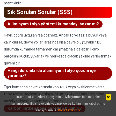
mantıklıdır.
Sık Sorulan Sorular (SSS)
Alüminyum folyo yöntemi kumandayı bozar mı?
Hayır, doğru uygulanırsa bozmaz. Ancak folyo fazla büyük veya
kalın olursa, devre yolları arasında kısa devre oluşturabilir. Bu
durumda kumanda tamamen çalışmaz hale gelebilir. Folyo
parçasını küçük, yuvarlak ve merkezde olacak şekilde yerleştirmek
güvenlidir.
Hangi durumlarda alüminyum folyo çözüm işe
yaramaz?
Eğer kumanda devre kartında kopukluk veya oksitlenme varsa,
folyo temas sağlasa bile sinyal oluşmaz. Ayrıca kızılötesi diyot
İnternet sitemizdeki deneyiminizi iyileştirmek için çerezler
arızalıysa hiçbir yöntem işe yaramaz.
kullanıyoruz. Bu siteye giriş yaparak çerez kullanımını kabul etmiş
Karbon iletken boya nereden bulunur?
sayılıyorsunuz.
Daha fazla bilgi
.