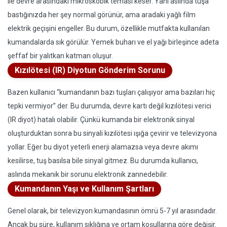
ile devre arasındaki mikroskobik teması keser. Yani aslında tuşa
bastığınızda her şey normal görünür, ama aradaki yağlı film
elektrik geçişini engeller. Bu durum, özellikle mutfakta kullanılan
kumandalarda sık görülür. Yemek buharı ve el yağı birleşince adeta
şeffaf bir yalıtkan katman oluşur.
Kızılötesi (IR) Diyotun Gönderim Sorunu
Bazen kullanıcı “kumandanın bazı tuşları çalışıyor ama bazıları hiç
tepki vermiyor” der. Bu durumda, devre kartı değil kızılötesi verici
(IR diyot) hatalı olabilir. Çünkü kumanda bir elektronik sinyal
oluşturduktan sonra bu sinyali kızılötesi ışığa çevirir ve televizyona
yollar. Eğer bu diyot yeterli enerji alamazsa veya devre akımı
kesilirse, tuş basılsa bile sinyal gitmez. Bu durumda kullanıcı,
aslında mekanik bir sorunu elektronik zannedebilir.
Kumandanın Yaşı ve Kullanım Şartları
Genel olarak, bir televizyon kumandasının ömrü 5-7 yıl arasındadır.
Ancak bu süre, kullanım sıklığına ve ortam koşullarına göre değişir.