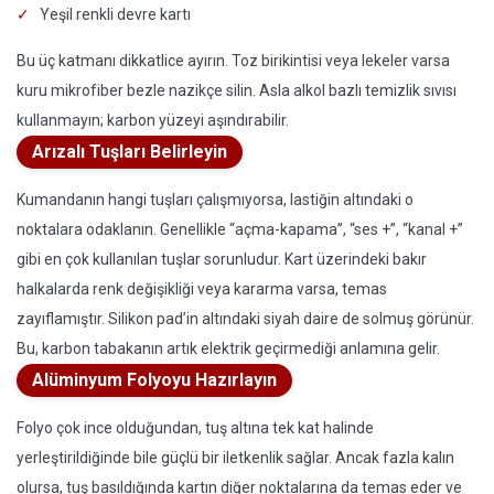
Yeşil renkli devre kartı
Bu üç katmanı dikkatlice ayırın. Toz birikintisi veya lekeler varsa
kuru mikrofiber bezle nazikçe silin. Asla alkol bazlı temizlik sıvısı
kullanmayın; karbon yüzeyi aşındırabilir.
Arızalı Tuşları Belirleyin
Kumandanın hangi tuşları çalışmıyorsa, lastiğin altındaki o
noktalara odaklanın. Genellikle “açma-kapama”, “ses +”, “kanal +”
gibi en çok kullanılan tuşlar sorunludur. Kart üzerindeki bakır
halkalarda renk değişikliği veya kararma varsa, temas
zayıflamıştır. Silikon pad’in altındaki siyah daire de solmuş görünür.
Bu, karbon tabakanın artık elektrik geçirmediği anlamına gelir.
Alüminyum Folyoyu Hazırlayın
Folyo çok ince olduğundan, tuş altına tek kat halinde
yerleştirildiğinde bile güçlü bir iletkenlik sağlar. Ancak fazla kalın
olursa, tuş basıldığında kartın diğer noktalarına da temas eder ve