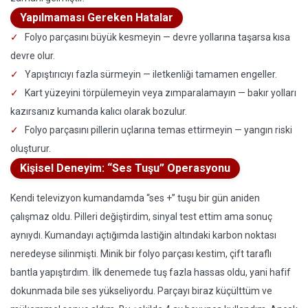
Yapılmaması Gereken Hatalar
Folyo parçasını büyük kesmeyin — devre yollarına taşarsa kısa
devre olur.
Yapıştırıcıyı fazla sürmeyin — iletkenliği tamamen engeller.
Kart yüzeyini törpülemeyin veya zımparalamayın — bakır yolları
kazırsanız kumanda kalıcı olarak bozulur.
Folyo parçasını pillerin uçlarına temas ettirmeyin — yangın riski
oluşturur.
Kişisel Deneyim: “Ses Tuşu” Operasyonu
Kendi televizyon kumandamda “ses +” tuşu bir gün aniden
çalışmaz oldu. Pilleri değiştirdim, sinyal test ettim ama sonuç
aynıydı. Kumandayı açtığımda lastiğin altındaki karbon noktası
neredeyse silinmişti. Minik bir folyo parçası kestim, çift taraflı
bantla yapıştırdım. İlk denemede tuş fazla hassas oldu, yani hafif
dokunmada bile ses yükseliyordu. Parçayı biraz küçülttüm ve