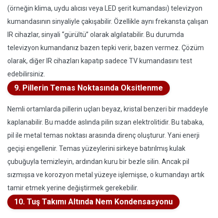
(örneğin klima, uydu alıcısı veya LED şerit kumandası) televizyon
kumandasının sinyaliyle çakışabilir. Özellikle aynı frekansta çalışan
IR cihazlar, sinyali “gürültü” olarak algılatabilir. Bu durumda
televizyon kumandanız bazen tepki verir, bazen vermez. Çözüm
olarak, diğer IR cihazları kapatıp sadece TV kumandasını test
edebilirsiniz.
9. Pillerin Temas Noktasında Oksitlenme
Nemli ortamlarda pillerin uçları beyaz, kristal benzeri bir maddeyle
kaplanabilir. Bu madde aslında pilin sızan elektrolitidir. Bu tabaka,
pil ile metal temas noktası arasında direnç oluşturur. Yani enerji
geçişi engellenir. Temas yüzeylerini sirkeye batırılmış kulak
çubuğuyla temizleyin, ardından kuru bir bezle silin. Ancak pil
sızmışsa ve korozyon metal yüzeye işlemişse, o kumandayı artık
tamir etmek yerine değiştirmek gerekebilir.
10. Tuş Takımı Altında Nem Kondensasyonu