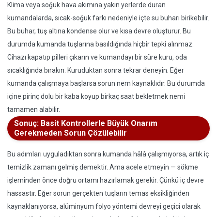
Klima veya soğuk hava akımına yakın yerlerde duran
kumandalarda, sıcak-soğuk farkı nedeniyle içte su buharı birikebilir.
Bu buhar, tuş altına kondense olur ve kısa devre oluşturur. Bu
durumda kumanda tuşlarına basıldığında hiçbir tepki alınmaz.
Cihazı kapatıp pilleri çıkarın ve kumandayı bir süre kuru, oda
sıcaklığında bırakın. Kuruduktan sonra tekrar deneyin. Eğer
kumanda çalışmaya başlarsa sorun nem kaynaklıdır. Bu durumda
içine pirinç dolu bir kaba koyup birkaç saat bekletmek nemi
tamamen alabilir.
Sonuç: Basit Kontrollerle Büyük Onarım
Gerekmeden Sorun Çözülebilir
Bu adımları uyguladıktan sonra kumanda hâlâ çalışmıyorsa, artık iç
temizlik zamanı gelmiş demektir. Ama acele etmeyin — sökme
işleminden önce doğru ortamı hazırlamak gerekir. Çünkü iç devre
hassastır. Eğer sorun gerçekten tuşların temas eksikliğinden
kaynaklanıyorsa, alüminyum folyo yöntemi devreyi geçici olarak