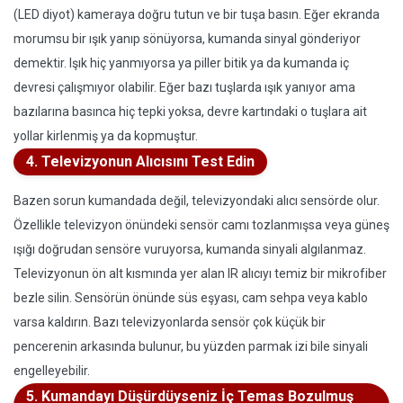
(LED diyot) kameraya doğru tutun ve bir tuşa basın. Eğer ekranda
morumsu bir ışık yanıp sönüyorsa, kumanda sinyal gönderiyor
demektir. Işık hiç yanmıyorsa ya piller bitik ya da kumanda iç
devresi çalışmıyor olabilir. Eğer bazı tuşlarda ışık yanıyor ama
bazılarına basınca hiç tepki yoksa, devre kartındaki o tuşlara ait
yollar kirlenmiş ya da kopmuştur.
4. Televizyonun Alıcısını Test Edin
Bazen sorun kumandada değil, televizyondaki alıcı sensörde olur.
Özellikle televizyon önündeki sensör camı tozlanmışsa veya güneş
ışığı doğrudan sensöre vuruyorsa, kumanda sinyali algılanmaz.
Televizyonun ön alt kısmında yer alan IR alıcıyı temiz bir mikrofiber
bezle silin. Sensörün önünde süs eşyası, cam sehpa veya kablo
varsa kaldırın. Bazı televizyonlarda sensör çok küçük bir
pencerenin arkasında bulunur, bu yüzden parmak izi bile sinyali
engelleyebilir.
5. Kumandayı Düşürdüyseniz İç Temas Bozulmuş