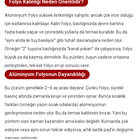
Folyo Kalınlığı Neden Önemlidir?
Alüminyum folyo yüksek iletkenliğe sahiptir, ancak çok ince olduğu
için katlanırsa kalınlaşır. Kalın folyo, bastığınızda devre kartına
fazla baskı yapar ve çevredeki yollarla da temas kurabilir. Bu da
“aynı anda iki tuş basılıyor” gibi tuhaf davranışlara neden olur.
Örneğin “2” tuşuna bastığınızda “kanal yukarı” da çalışıyorsa, folyo
büyük ya da kaymış demektir. Bu yüzden, tuşun sadece ortasına
yerleştirilen, tek kat folyo en iyi sonucu verir.
Alüminyum Folyonun Dayanıklılığı
Bu çözüm genellikle 2–6 ay arası dayanır. Çünkü folyo, sürekli
basınç altında zamanla kırışır ve yerinden oynar. Ayrıca sıcaklık
farkları (örneğin yazın sıcak odalarda) alüminyumun
genleşmesine neden olur. Bu da temas kalitesini bozar. Yani bu
yöntem size zaman kazandırır ama kalıcı değildir. Kumanda çok
eskiyse veya aynı sorun tekrar ediyorsa, artık lastik pad’in değişme
zamanı gelmiştir.