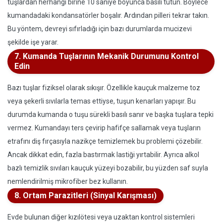
tuşlardan herhangi birine 10 saniye boyunca basılı tutun. Böylece
kumandadaki kondansatörler boşalır. Ardından pilleri tekrar takın.
Bu yöntem, devreyi sıfırladığı için bazı durumlarda mucizevi
şekilde işe yarar.
7. Kumanda Tuşlarının Mekanik Durumunu Kontrol
Edin
Bazı tuşlar fiziksel olarak sıkışır. Özellikle kauçuk malzeme toz
veya şekerli sıvılarla temas ettiyse, tuşun kenarları yapışır. Bu
durumda kumanda o tuşu sürekli basılı sanır ve başka tuşlara tepki
vermez. Kumandayı ters çevirip hafifçe sallamak veya tuşların
etrafını diş fırçasıyla nazikçe temizlemek bu problemi çözebilir.
Ancak dikkat edin, fazla bastırmak lastiği yırtabilir. Ayrıca alkol
bazlı temizlik sıvıları kauçuk yüzeyi bozabilir, bu yüzden saf suyla
nemlendirilmiş mikrofiber bez kullanın.
8. Ortam Parazitleri (Sinyal Karışması)
Evde bulunan diğer kızılötesi veya uzaktan kontrol sistemleri