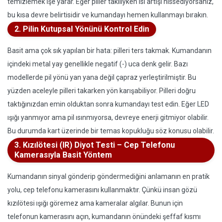
temizlemek işe yarar. Eğer piller takılıyken ısı artışı hissediyorsanız,
bu kısa devre belirtisidir ve kumandayı hemen kullanmayı bırakın.
2. Pilin Kutupsal Yönünü Kontrol Edin
Basit ama çok sık yapılan bir hata: pilleri ters takmak. Kumandanın
içindeki metal yay genellikle negatif (-) uca denk gelir. Bazı
modellerde pil yönü yan yana değil çapraz yerleştirilmiştir. Bu
yüzden aceleyle pilleri takarken yön karışabiliyor. Pilleri doğru
taktığınızdan emin olduktan sonra kumandayı test edin. Eğer LED
ışığı yanmıyor ama pil ısınmıyorsa, devreye enerji gitmiyor olabilir.
Bu durumda kart üzerinde bir temas kopukluğu söz konusu olabilir.
3. Kızılötesi (IR) Diyot Testi – Cep Telefonu
Kamerasıyla Basit Yöntem
Kumandanın sinyal gönderip göndermediğini anlamanın en pratik
yolu, cep telefonu kamerasını kullanmaktır. Çünkü insan gözü
kızılötesi ışığı göremez ama kameralar algılar. Bunun için
telefonun kamerasını açın, kumandanın önündeki şeffaf kısmı