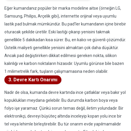
Eğer kumandanız popüler bir marka modeline aitse (örneğin LG,
Samsung, Philips, Arçelik gibi), internette orijinal veya uyumlu
lastik pad bulmak mümkündür. Bu pad’ler kumandanın içine birebir
oturacak şekilde üretilir. Eski lastiği çıkarıp yenisini takmak
genellikle 5 dakikadan kısa sürer. Bu, en kalıcı ve güvenli çözümdür.
Üstelik maliyeti genellikle yenisini almaktan çok daha düşüktür.
Ancak pad değiştirirken dikkat edilmesi gereken nokta, silikon
kalınlığı ve karbon noktaların hizasıdır. Uyumlu görünse bile bazen
1 milimetrelik fark, tuşların çalışmamasına neden olabilir.
3. Devre Kartı Onarımı
Nadir de olsa, kumanda devre kartında ince çatlaklar veya bakır yol
kopuklukları meydana gelebilir. Bu durumda karbon boya veya
folyo işe yaramaz. Çünkü sorun temas değil, iletim yolundadır. Bir
elektronikçi, devreyi büyüteç altında inceleyip kopan yolu ince bir
tel veya lehimle birleştirebilir. Bu tür onarım evde yapılmamalıdır