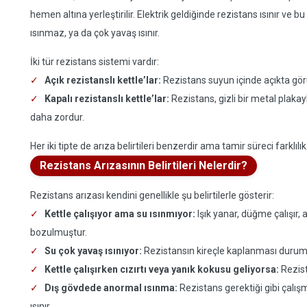
hemen altına yerleştirilir. Elektrik geldiğinde rezistans ısınır ve b
ısınmaz, ya da çok yavaş ısınır.
İki tür rezistans sistemi vardır:
Açık rezistanslı kettle’lar:
Rezistans suyun içinde açıkta görü
Kapalı rezistanslı kettle’lar:
Rezistans, gizli bir metal plaka
daha zordur.
Her iki tipte de arıza belirtileri benzerdir ama tamir süreci farklılık
Rezistans Arızasının Belirtileri Nelerdir?
Rezistans arızası kendini genellikle şu belirtilerle gösterir:
Kettle çalışıyor ama su ısınmıyor:
Işık yanar, düğme çalışır,
bozulmuştur.
Su çok yavaş ısınıyor:
Rezistansın kireçle kaplanması durumund
Kettle çalışırken cızırtı veya yanık kokusu geliyorsa:
Rezist
Dış gövdede anormal ısınma:
Rezistans gerektiği gibi çalışma
ısınır.