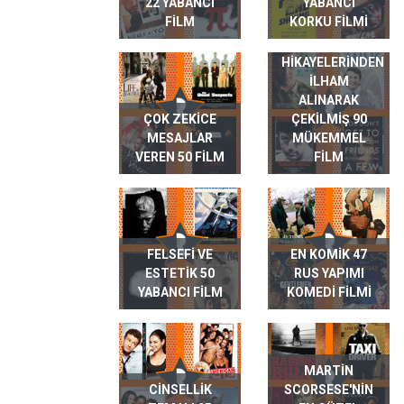
22 YABANCI
YABANCI
FILM
KORKU FILMI
GERÇEK HAYAT
HIKAYELERINDEN
ILHAM
ALINARAK
ÇOK ZEKICE
ÇEKILMIŞ 90
MESAJLAR
MÜKEMMEL
VEREN 50 FILM
FILM
FELSEFI VE
EN KOMIK 47
ESTETIK 50
RUS YAPIMI
YABANCI FILM
KOMEDI FILMI
MARTIN
CINSELLIK
SCORSESE'NIN