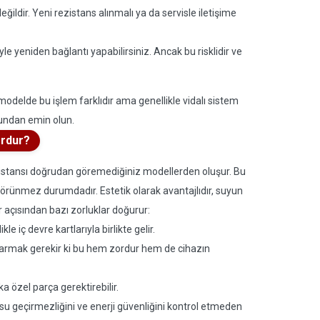
ldir. Yeni rezistans alınmalı ya da servisle iletişime
yle yeniden bağlantı yapabilirsiniz. Ancak bu risklidir ve
modelde bu işlem farklıdır ama genellikle vidalı sistem
ndan emin olun.
ordur?
ezistansı doğrudan göremediğiniz modellerden oluşur. Bu
 görünmez durumdadır. Estetik olarak avantajlıdır, suyun
açısından bazı zorluklar doğurur:
le iç devre kartlarıyla birlikte gelir.
karmak gerekir ki bu hem zordur hem de cihazın
 özel parça gerektirebilir.
su geçirmezliğini ve enerji güvenliğini kontrol etmeden