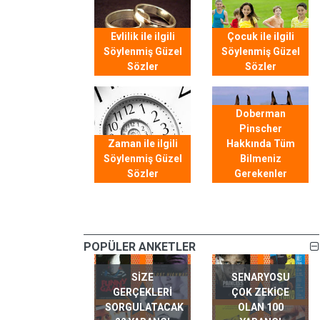
Evlilik ile ilgili
Çocuk ile ilgili
Söylenmiş Güzel
Söylenmiş Güzel
Sözler
Sözler
Doberman
Pinscher
Zaman ile ilgili
Hakkında Tüm
Söylenmiş Güzel
Bilmeniz
Sözler
Gerekenler
POPÜLER ANKETLER
SIZE
SENARYOSU
GERÇEKLERI
ÇOK ZEKICE
SORGULATACAK
OLAN 100