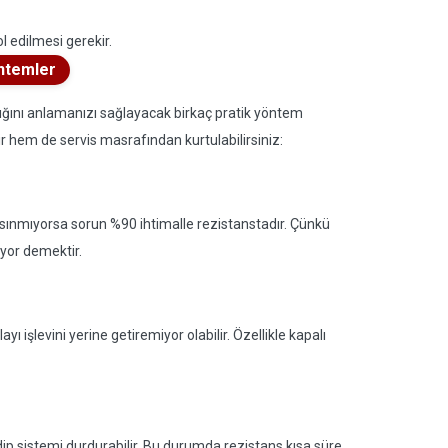
ol edilmesi gerekir.
öntemler
madığını anlamanızı sağlayacak birkaç pratik yöntem
 hem de servis masrafından kurtulabilirsiniz:
ısınmıyorsa sorun %90 ihtimalle rezistanstadır. Çünkü
yor demektir.
yı işlevini yerine getiremiyor olabilir. Özellikle kapalı
dip sistemi durdurabilir. Bu durumda rezistans kısa süre