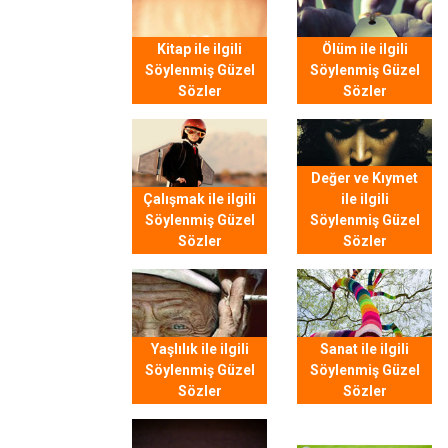
Kitap ile ilgili
Ölüm ile ilgili
Söylenmiş Güzel
Söylenmiş Güzel
Sözler
Sözler
Değer ve Kıymet
Çalışmak ile ilgili
ile ilgili
Söylenmiş Güzel
Söylenmiş Güzel
Sözler
Sözler
Yaşlılık ile ilgili
Sanat ile ilgili
Söylenmiş Güzel
Söylenmiş Güzel
Sözler
Sözler