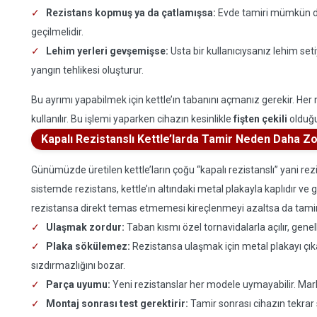
Rezistans kopmuş ya da çatlamışsa:
Evde tamiri mümkün deği
geçilmelidir.
Lehim yerleri gevşemişse:
Usta bir kullanıcıysanız lehim seti
yangın tehlikesi oluşturur.
Bu ayrımı yapabilmek için kettle’ın tabanını açmanız gerekir. Her 
kullanılır. Bu işlemi yaparken cihazın kesinlikle
fişten çekili
olduğu
Kapalı Rezistanslı Kettle’larda Tamir Neden Daha Z
Günümüzde üretilen kettle’ların çoğu “kapalı rezistanslı” yani r
sistemde rezistans, kettle’ın altındaki metal plakayla kaplıdır ve
rezistansa direkt temas etmemesi kireçlenmeyi azaltsa da tamir 
Ulaşmak zordur:
Taban kısmı özel tornavidalarla açılır, genellik
Plaka sökülemez:
Rezistansa ulaşmak için metal plakayı çı
sızdırmazlığını bozar.
Parça uyumu:
Yeni rezistanslar her modele uymayabilir. Marka
Montaj sonrası test gerektirir:
Tamir sonrası cihazın tekrar 