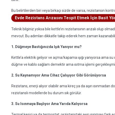
Bu belirtilerden biri veya birkaçı sizde de varsa, rezistansın kontr
Evde Rezistans Arızasını Tespit Etmek İçin Basit Y
Teknik bilginiz yoksa bile kettle’ın rezistansının arızalı olup ol
mevcut. Bu adımları dikkatle takip ederek hem zaman kazanabilir
1. Düğmeye Bastığınızda Işık Yanıyor mu?
Kettle’a elektrik geliyor ve açma/kapama ışığı yanıyorsa ama su 
düğme ve kablo sağlam demektir ama ısıtma işlemi gerçekleşmi
2. Su Kaynamıyor Ama Cihaz Çalışıyor Gibi Görünüyorsa
Rezistans, enerji alıyor olabilir ama kireç ya da aşırı ısınmadan dola
rezistanslı modellerde bu durum sık görülür.
3. Su Isınmaya Başlıyor Ama Yarıda Kalıyorsa
Termal kesici ya da termostat, rezistanstaki aşırı ısınmayı fark e