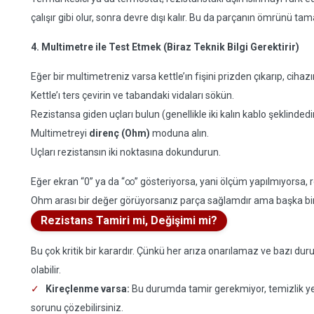
çalışır gibi olur, sonra devre dışı kalır. Bu da parçanın ömrünü tam
4. Multimetre ile Test Etmek (Biraz Teknik Bilgi Gerektirir)
Eğer bir multimetreniz varsa kettle’ın fişini prizden çıkarıp, ciha
Kettle’ı ters çevirin ve tabandaki vidaları sökün.
Rezistansa giden uçları bulun (genellikle iki kalın kablo şeklindedir
Multimetreyi
direnç (Ohm)
moduna alın.
Uçları rezistansın iki noktasına dokundurun.
Eğer ekran “0” ya da “∞” gösteriyorsa, yani ölçüm yapılmıyorsa,
Ohm arası bir değer görüyorsanız parça sağlamdır ama başka bir şe
Rezistans Tamiri mi, Değişimi mi?
Bu çok kritik bir karardır. Çünkü her arıza onarılamaz ve bazı 
olabilir.
Kireçlenme varsa:
Bu durumda tamir gerekmiyor, temizlik yete
sorunu çözebilirsiniz.