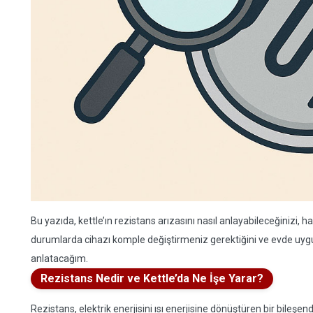
Bu yazıda, kettle’ın rezistans arızasını nasıl anlayabileceğiniz
durumlarda cihazı komple değiştirmeniz gerektiğini ve evde uyg
anlatacağım.
Rezistans Nedir ve Kettle’da Ne İşe Yarar?
Rezistans, elektrik enerjisini ısı enerjisine dönüştüren bir bileşe