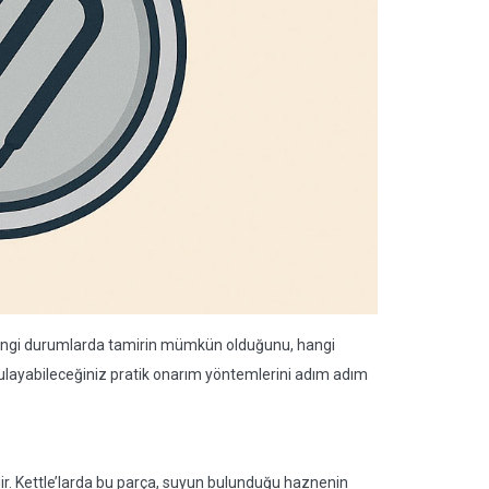
i, hangi durumlarda tamirin mümkün olduğunu, hangi
ulayabileceğiniz pratik onarım yöntemlerini adım adım
ndir. Kettle’larda bu parça, suyun bulunduğu haznenin