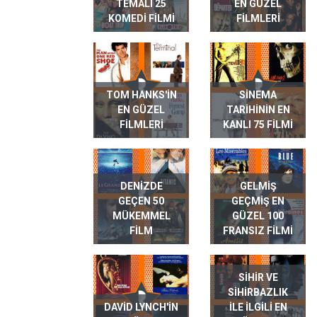
TEMALI 25
EN GÜZEL
KOMEDI FILMI
FILMLERI
TOM HANKS'IN
SINEMA
EN GÜZEL
TARIHININ EN
FILMLERI
KANLI 75 FILMI
DENIZDE
GELMIŞ
GEÇEN 50
GEÇMIŞ EN
MÜKEMMEL
GÜZEL 100
FILM
FRANSIZ FILMI
SIHIR VE
SIHIRBAZLIK
DAVID LYNCH'IN
ILE ILGILI EN