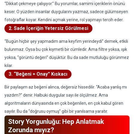
“Dikkat çekmeye çalışıyor.” Bu yorumlar, samimi içeriklerin önünü
keser. O yüzden insanlar duygularını yazmaz, sadece gülümseyen
fotoğraflar koyar. Kendini açmak yerine, rol yapmayı tercih eder.
2. Sade İçeriğin Yetersiz Görülmesi
“Bugün hiçbir şey yapmadım ama keyfim yerindeydi” demek, etkili
bulunmaz. Oysa bu çok kıymetli bir cümledir. Ama filtre yoksa, ışık
yoksa, “görüntü değeri” düşüktür. Bu da sade mutluluğu görünmez
kılar.
3. “Beğeni = Onay” Kıskacı
Bir paylaşım az beğeni alınca, değersiz hissedilir. “Acaba yanlış mı
yazdım?” denir. Halbuki duygular sayı ile ölçülmez. Ama
algoritmaların dünyasında en çok beğenilen, en çok kabul gören
sayılır. Bu da “doğrusu oymuş” gibi bir yanılsama yaratır.
Story Yorgunluğu: Hep Anlatmak
Zorunda mıyız?