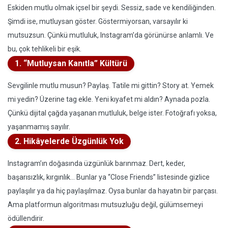
Eskiden mutlu olmak içsel bir şeydi. Sessiz, sade ve kendiliğinden.
Şimdi ise, mutluysan göster. Göstermiyorsan, varsayılır ki
mutsuzsun. Çünkü mutluluk, Instagram’da görünürse anlamlı. Ve
bu, çok tehlikeli bir eşik.
1. “Mutluysan Kanıtla” Kültürü
Sevgilinle mutlu musun? Paylaş. Tatile mi gittin? Story at. Yemek
mi yedin? Üzerine tag ekle. Yeni kıyafet mi aldın? Aynada pozla.
Çünkü dijital çağda yaşanan mutluluk, belge ister. Fotoğrafı yoksa,
yaşanmamış sayılır.
2. Hikâyelerde Üzgünlük Yok
Instagram’ın doğasında üzgünlük barınmaz. Dert, keder,
başarısızlık, kırgınlık... Bunlar ya “Close Friends” listesinde gizlice
paylaşılır ya da hiç paylaşılmaz. Oysa bunlar da hayatın bir parçası.
Ama platformun algoritması mutsuzluğu değil, gülümsemeyi
ödüllendirir.