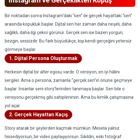
Instagram ve Gerçeklikten Kopuş
Bir noktadan sonra Instagram’daki “sen” ile gerçek hayattaki “sen”
arasında kopukluk başlar. Dijital sen her zaman daha neşeli, daha
sağlıklı, daha ilgi çekici görünür. Gerçek sen ise bazen yorgun,
bezgin, sessizdir. Bu fark büyüdükçe, kişi kendi gerçeğini yetersiz
görmeye başlar.
1. Dijital Persona Oluşturmak
Herkesin dijital bir alter egosu vardır. O versiyon, en iyi hâlini
sergiler. Ama o persona, zamanla “gerçek sen”in önüne geçmeye
başlar. İnsanlar seni story’lerinden tanımaya başlar. Sen bile o
versiyonu gerçekmiş gibi sahiplenirsin. Ama bu kimlik çatışmasına
yol açar.
2. Gerçek Hayattan Kaçış
Story atarak bir şeylerden kaçmak mümkün. Mesela yalnız
hissediyorsun, bir video paylaşıyorsun. Sıkıldın, eski fotoğraf