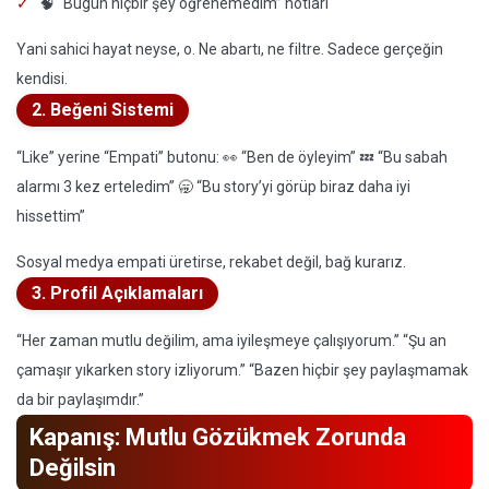
🧠 “Bugün hiçbir şey öğrenemedim” notları
Yani sahici hayat neyse, o. Ne abartı, ne filtre. Sadece gerçeğin
kendisi.
2. Beğeni Sistemi
“Like” yerine “Empati” butonu: 👀 “Ben de öyleyim” 💤 “Bu sabah
alarmı 3 kez erteledim” 🥱 “Bu story’yi görüp biraz daha iyi
hissettim”
Sosyal medya empati üretirse, rekabet değil, bağ kurarız.
3. Profil Açıklamaları
“Her zaman mutlu değilim, ama iyileşmeye çalışıyorum.” “Şu an
çamaşır yıkarken story izliyorum.” “Bazen hiçbir şey paylaşmamak
da bir paylaşımdır.”
Kapanış: Mutlu Gözükmek Zorunda
Değilsin