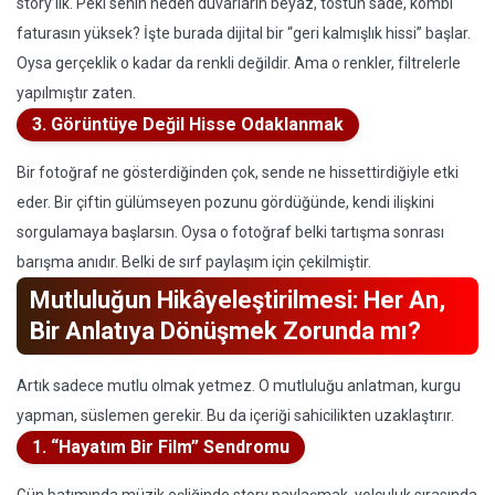
story’lik. Peki senin neden duvarların beyaz, tostun sade, kombi
faturasın yüksek? İşte burada dijital bir “geri kalmışlık hissi” başlar.
Oysa gerçeklik o kadar da renkli değildir. Ama o renkler, filtrelerle
yapılmıştır zaten.
3. Görüntüye Değil Hisse Odaklanmak
Bir fotoğraf ne gösterdiğinden çok, sende ne hissettirdiğiyle etki
eder. Bir çiftin gülümseyen pozunu gördüğünde, kendi ilişkini
sorgulamaya başlarsın. Oysa o fotoğraf belki tartışma sonrası
barışma anıdır. Belki de sırf paylaşım için çekilmiştir.
Mutluluğun Hikâyeleştirilmesi: Her An,
Bir Anlatıya Dönüşmek Zorunda mı?
Artık sadece mutlu olmak yetmez. O mutluluğu anlatman, kurgu
yapman, süslemen gerekir. Bu da içeriği sahicilikten uzaklaştırır.
1. “Hayatım Bir Film” Sendromu