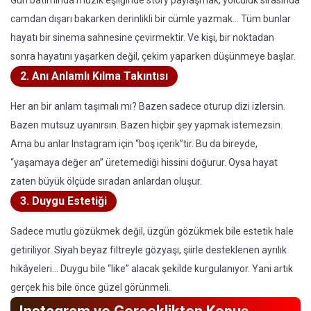
Gün batımında müzik eşliğinde story paylaşmak, yolculuk sırasında
camdan dışarı bakarken derinlikli bir cümle yazmak… Tüm bunlar
hayatı bir sinema sahnesine çevirmektir. Ve kişi, bir noktadan
sonra hayatını yaşarken değil, çekim yaparken düşünmeye başlar.
2. Anı Anlamlı Kılma Takıntısı
Her an bir anlam taşımalı mı? Bazen sadece oturup dizi izlersin.
Bazen mutsuz uyanırsın. Bazen hiçbir şey yapmak istemezsin.
Ama bu anlar Instagram için “boş içerik”tir. Bu da bireyde,
“yaşamaya değer an” üretemediği hissini doğurur. Oysa hayat
zaten büyük ölçüde sıradan anlardan oluşur.
3. Duygu Estetiği
Sadece mutlu gözükmek değil, üzgün gözükmek bile estetik hale
getiriliyor. Siyah beyaz filtreyle gözyaşı, şiirle desteklenen ayrılık
hikâyeleri… Duygu bile “like” alacak şekilde kurgulanıyor. Yani artık
gerçek his bile önce güzel görünmeli.