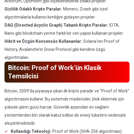
Arbitrum, Optimism gibi ölçeklenebilirlik odaklı projeler.
Gizlilik Odaklı Kripto Paralar:
Monero, Zcash gibi özel
algoritmalarla kullanıcı kimliğini gizleyen projeler.
DAG (Directed Acyclic Graph) Tabanlı Kripto Paralar:
IOTA,
Nano gibi blockchain yerine farklı bir veri yapısı kullanan projeler.
Hibrit ve Özgün Konsensüs Kullananlar:
Solana’nın Proof of
History, Avalanche’ın Snow Protocol gibi kendine özgü
algoritmaları.
Bitcoin: Proof of Work’ün Klasik
Temsilcisi
Bitcoin, 2009’da piyasaya çıkan ilk kripto paradır ve “Proof of Work”
algoritmasını kullanır. Bu sistemde madenciler, blok eklemek için
yüksek işlem gücü harcar. Güvenlik açısından en sağlam
yöntemlerden biri olarak kabul edilse de enerji tüketimi nedeniyle
eleştirilmektedir.
Kullandığı Teknoloji:
Proof of Work (SHA-256 algoritması)