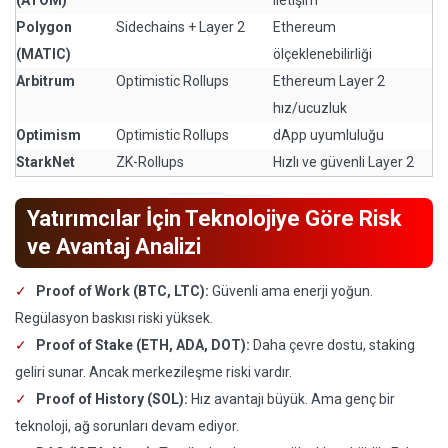
(ATOM)
iletişim
Polygon
Sidechains + Layer 2
Ethereum
(MATIC)
ölçeklenebilirliği
Arbitrum
Optimistic Rollups
Ethereum Layer 2
hız/ucuzluk
Optimism
Optimistic Rollups
dApp uyumluluğu
StarkNet
ZK-Rollups
Hızlı ve güvenli Layer 2
Yatırımcılar İçin Teknolojiye Göre Risk
ve Avantaj Analizi
Proof of Work (BTC, LTC):
Güvenli ama enerji yoğun.
Regülasyon baskısı riski yüksek.
Proof of Stake (ETH, ADA, DOT):
Daha çevre dostu, staking
geliri sunar. Ancak merkezileşme riski vardır.
Proof of History (SOL):
Hız avantajı büyük. Ama genç bir
teknoloji, ağ sorunları devam ediyor.