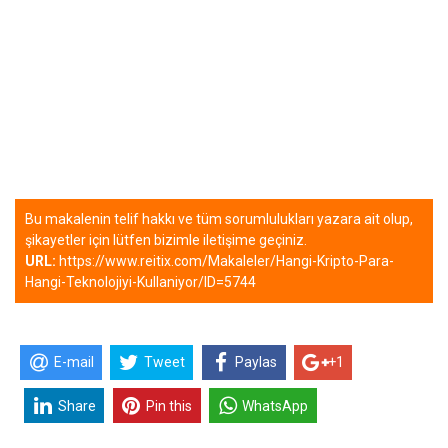
Bu makalenin telif hakkı ve tüm sorumlulukları yazara ait olup,
şikayetler için lütfen bizimle iletişime geçiniz.
URL:
https://www.reitix.com/Makaleler/Hangi-Kripto-Para-
Hangi-Teknolojiyi-Kullaniyor/ID=5744
E-mail
Tweet
Paylas
+1
Share
Pin this
WhatsApp