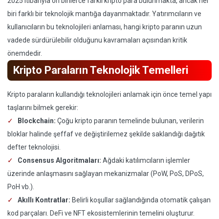
2025 itibarıyla on binlerce farklı kripto para bulunmakta, ancak her
biri farklı bir teknolojik mantığa dayanmaktadır. Yatırımcıların ve
kullanıcıların bu teknolojileri anlaması, hangi kripto paranın uzun
vadede sürdürülebilir olduğunu kavramaları açısından kritik
önemdedir.
Kripto Paraların Teknolojik Temelleri
Kripto paraların kullandığı teknolojileri anlamak için önce temel yapı
taşlarını bilmek gerekir:
Blockchain:
Çoğu kripto paranın temelinde bulunan, verilerin
bloklar halinde şeffaf ve değiştirilemez şekilde saklandığı dağıtık
defter teknolojisi.
Consensus Algoritmaları:
Ağdaki katılımcıların işlemler
üzerinde anlaşmasını sağlayan mekanizmalar (PoW, PoS, DPoS,
PoH vb.).
Akıllı Kontratlar:
Belirli koşullar sağlandığında otomatik çalışan
kod parçaları. DeFi ve NFT ekosistemlerinin temelini oluşturur.