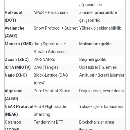
ağ kesintileri
Polkadot
NPoS + Parachains
Zincirler arası birlikte
(DOT)
çalışabilirlik
Avalanche
Snow Protocol + Subnet
Yüksek ölçeklenebilirlik
(AVAX)
Monero (XMR)
Ring Signatures +
Maksimum gizlilik
Stealth Addresses
Zcash (ZEC)
ZK-SNARKs
Seçmeli gizlilik
IOTA (MIOTA)
DAG (Tangle)
Ücretsiz IoT işlemleri
Nano (XNO)
Block-Lattice (DAG
Anlık, sıfır ücretli işlemler
türevi)
Algorand
Pure Proof of Stake
Düşük ücret, çevre dostu
(ALGO)
NEAR Protocol
PoS + Nightshade
Yüksek işlem kapasitesi
(NEAR)
Sharding
Cosmos
Tendermint BFT
Blockchain’ler arası