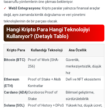
tasarruflu yöntemlerin öne çıkması bekleniyor.
Web3 Entegrasyonu:
Kripto paralar yalnızca finansal araçlar
değil, aynı zamanda kimlik doğrulama ve veri yönetimi
teknolojilerinin de bir parçası olacak.
Hangi Kripto Para Hangi Teknolojiyi
Kullanıyor? (Detaylı Tablo)
Kripto Para
Kullandığı Teknoloji
Ana Özellik
Bitcoin (BTC)
Proof of Work (SHA-
Güvenlik,
256)
merkeziyetsizlik, düşük
hız
Ethereum
Proof of Stake + Akıllı
DeFi ve NFT ekosistemi
(ETH)
Kontratlar
Cardano (ADA)
Ouroboros Proof of
Bilimsel geliştirme,
Stake
sürdürülebilirlik
Solana (SOL)
Proof of History + DPoS
Yüksek hız, düşük ücret,