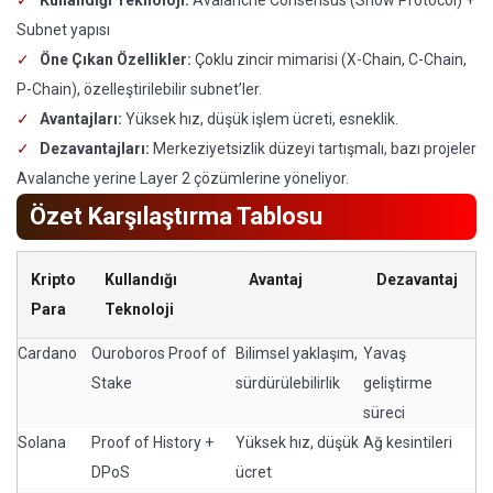
Kullandığı Teknoloji:
Avalanche Consensus (Snow Protocol) +
Subnet yapısı
Öne Çıkan Özellikler:
Çoklu zincir mimarisi (X-Chain, C-Chain,
P-Chain), özelleştirilebilir subnet’ler.
Avantajları:
Yüksek hız, düşük işlem ücreti, esneklik.
Dezavantajları:
Merkeziyetsizlik düzeyi tartışmalı, bazı projeler
Avalanche yerine Layer 2 çözümlerine yöneliyor.
Özet Karşılaştırma Tablosu
Kripto
Kullandığı
Avantaj
Dezavantaj
Para
Teknoloji
Cardano
Ouroboros Proof of
Bilimsel yaklaşım,
Yavaş
Stake
sürdürülebilirlik
geliştirme
süreci
Solana
Proof of History +
Yüksek hız, düşük
Ağ kesintileri
DPoS
ücret