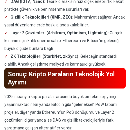
DAG (IOTA, Nano):
Teorik olarak sınırsız ölçeklenebilirlik. Fakat
pratikte güvenlik ve benimsenme sorunları var.
Gizlilik Teknolojileri (XMR, ZEC):
Mahremiyet sağlıyor. Ancak
yasal düzenlemelerde baskı altında kalabilirler.
Layer 2 Çözümleri (Arbitrum, Optimism, Lightning):
Gerçek
kullanım için kritik öneme sahip. Ethereum ve Bitcoin’in geleceği
büyük ölçüde bunlara bağlı.
ZK Teknolojileri (StarkNet, zkSync):
Geleceğin standardı
olabilir. Ancak geliştirme maliyeti ve karmaşıklığı yüksek.
Sonuç: Kripto Paraların Teknolojik Yol
Ayrımı
2025 itibarıyla kripto paralar arasında büyük bir teknoloji yarışı
yaşanmaktadır. Bir yanda Bitcoin gibi “geleneksel” PoW tabanlı
projeler, diğer yanda Ethereum’un PoS dönüşümü ve Layer 2
çözümleri, diğer yanda ise DAG ve gizlilik teknolojileriyle fark
yaratmaya çalışan alternatifler vardır.