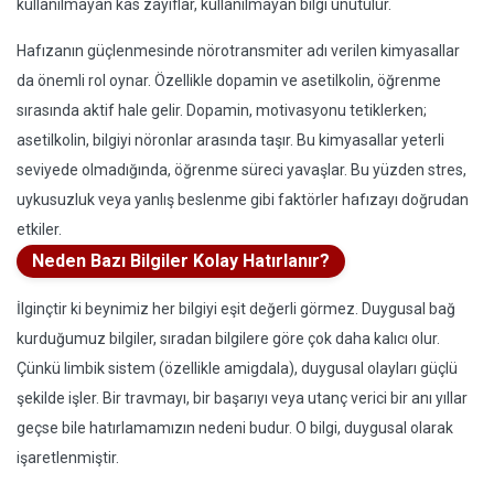
kullanılmayan kas zayıflar, kullanılmayan bilgi unutulur.
Hafızanın güçlenmesinde nörotransmiter adı verilen kimyasallar
da önemli rol oynar. Özellikle dopamin ve asetilkolin, öğrenme
sırasında aktif hale gelir. Dopamin, motivasyonu tetiklerken;
asetilkolin, bilgiyi nöronlar arasında taşır. Bu kimyasallar yeterli
seviyede olmadığında, öğrenme süreci yavaşlar. Bu yüzden stres,
uykusuzluk veya yanlış beslenme gibi faktörler hafızayı doğrudan
etkiler.
Neden Bazı Bilgiler Kolay Hatırlanır?
İlginçtir ki beynimiz her bilgiyi eşit değerli görmez. Duygusal bağ
kurduğumuz bilgiler, sıradan bilgilere göre çok daha kalıcı olur.
Çünkü limbik sistem (özellikle amigdala), duygusal olayları güçlü
şekilde işler. Bir travmayı, bir başarıyı veya utanç verici bir anı yıllar
geçse bile hatırlamamızın nedeni budur. O bilgi, duygusal olarak
işaretlenmiştir.