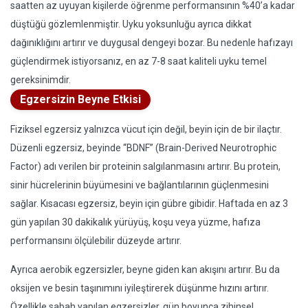
saatten az uyuyan kişilerde öğrenme performansının %40’a kadar
düştüğü gözlemlenmiştir. Uyku yoksunluğu ayrıca dikkat
dağınıklığını artırır ve duygusal dengeyi bozar. Bu nedenle hafızayı
güçlendirmek istiyorsanız, en az 7-8 saat kaliteli uyku temel
gereksinimdir.
Egzersizin Beyne Etkisi
Fiziksel egzersiz yalnızca vücut için değil, beyin için de bir ilaçtır.
Düzenli egzersiz, beyinde “BDNF” (Brain-Derived Neurotrophic
Factor) adı verilen bir proteinin salgılanmasını artırır. Bu protein,
sinir hücrelerinin büyümesini ve bağlantılarının güçlenmesini
sağlar. Kısacası egzersiz, beyin için gübre gibidir. Haftada en az 3
gün yapılan 30 dakikalık yürüyüş, koşu veya yüzme, hafıza
performansını ölçülebilir düzeyde artırır.
Ayrıca aerobik egzersizler, beyne giden kan akışını artırır. Bu da
oksijen ve besin taşınımını iyileştirerek düşünme hızını artırır.
Özellikle sabah yapılan egzersizler, gün boyunca zihinsel