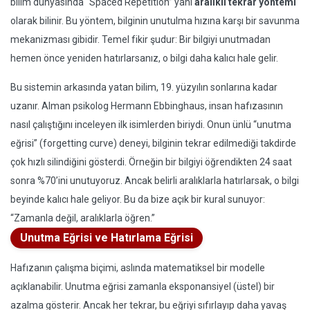
bilim dünyasında “Spaced Repetition” yani
aralıklı tekrar yöntemi
olarak bilinir. Bu yöntem, bilginin unutulma hızına karşı bir savunma
mekanizması gibidir. Temel fikir şudur: Bir bilgiyi unutmadan
hemen önce yeniden hatırlarsanız, o bilgi daha kalıcı hale gelir.
Bu sistemin arkasında yatan bilim, 19. yüzyılın sonlarına kadar
uzanır. Alman psikolog Hermann Ebbinghaus, insan hafızasının
nasıl çalıştığını inceleyen ilk isimlerden biriydi. Onun ünlü “unutma
eğrisi” (forgetting curve) deneyi, bilginin tekrar edilmediği takdirde
çok hızlı silindiğini gösterdi. Örneğin bir bilgiyi öğrendikten 24 saat
sonra %70’ini unutuyoruz. Ancak belirli aralıklarla hatırlarsak, o bilgi
beyinde kalıcı hale geliyor. Bu da bize açık bir kural sunuyor:
“Zamanla değil, aralıklarla öğren.”
Unutma Eğrisi ve Hatırlama Eğrisi
Hafızanın çalışma biçimi, aslında matematiksel bir modelle
açıklanabilir. Unutma eğrisi zamanla eksponansiyel (üstel) bir
azalma gösterir. Ancak her tekrar, bu eğriyi sıfırlayıp daha yavaş