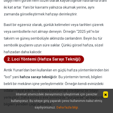
bilgiyi hem görsel hem sözel olarak kaydettiğinde hatırlama oranı
iki kat artar. Yani bir kavramı yalnızca okumak yerine, aynı
zamanda görselleştirmek hafızayı derinleştirir.
Basit bir egzersiz olarak, günlük kelimeleri veya tarihleri çizerek
veya sembollerle not almayı deneyin. Örneğin “2025 yılı”nı bir
takvim ve güneş sembolüyle aklınızda canlandırın. Beyin bu tür
sembolik ipuçlarını uzun süre saklar. Çünkü görsel hafıza, sözel
hafızadan daha kalıcıdır.
2. Loci Yöntemi (Hafıza Sarayı Tekniği)
Antik Yunan’dan beri kullanılan en güçlü hafıza yöntemlerinden biri
“loci” yani
hafıza sarayı tekniği
dir. Bu yöntemin temeli, bilgileri
belirli bir mekânın içine yerleştirmektir. Örneğin kendi evinizdeki
odaları hayal edin. Her odaya hatırlamak istediğiniz bir bilgiyi
İnternet sitemizdeki deneyiminizi iyileştirmek için çerezler
yerleştirin. Daha sonra o eve zihninizde “yürüyerek” girdiğinizde, o
kullanıyoruz. Bu siteye giriş yaparak çerez kullanımını kabul etmiş
bilgileri yeniden çağırabilirsiniz.
sayılıyorsunuz.
Daha fazla bilgi
.