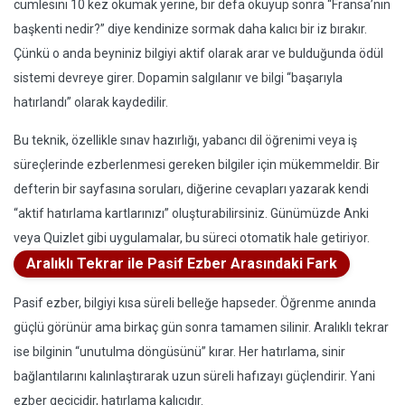
cümlesini 10 kez okumak yerine, bir defa okuyup sonra “Fransa’nın
başkenti nedir?” diye kendinize sormak daha kalıcı bir iz bırakır.
Çünkü o anda beyniniz bilgiyi aktif olarak arar ve bulduğunda ödül
sistemi devreye girer. Dopamin salgılanır ve bilgi “başarıyla
hatırlandı” olarak kaydedilir.
Bu teknik, özellikle sınav hazırlığı, yabancı dil öğrenimi veya iş
süreçlerinde ezberlenmesi gereken bilgiler için mükemmeldir. Bir
defterin bir sayfasına soruları, diğerine cevapları yazarak kendi
“aktif hatırlama kartlarınızı” oluşturabilirsiniz. Günümüzde Anki
veya Quizlet gibi uygulamalar, bu süreci otomatik hale getiriyor.
Aralıklı Tekrar ile Pasif Ezber Arasındaki Fark
Pasif ezber, bilgiyi kısa süreli belleğe hapseder. Öğrenme anında
güçlü görünür ama birkaç gün sonra tamamen silinir. Aralıklı tekrar
ise bilginin “unutulma döngüsünü” kırar. Her hatırlama, sinir
bağlantılarını kalınlaştırarak uzun süreli hafızayı güçlendirir. Yani
ezber geçicidir, hatırlama kalıcıdır.