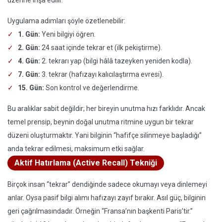
üzerine inşa edilir.
Uygulama adımları şöyle özetlenebilir:
1. Gün:
Yeni bilgiyi öğren.
2. Gün:
24 saat içinde tekrar et (ilk pekiştirme).
4. Gün:
2. tekrarı yap (bilgi hâlâ tazeyken yeniden kodla).
7. Gün:
3. tekrar (hafızayı kalıcılaştırma evresi).
15. Gün:
Son kontrol ve değerlendirme.
Bu aralıklar sabit değildir; her bireyin unutma hızı farklıdır. Ancak
temel prensip, beynin doğal unutma ritmine uygun bir tekrar
düzeni oluşturmaktır. Yani bilginin “hafifçe silinmeye başladığı”
anda tekrar edilmesi, maksimum etki sağlar.
Aktif Hatırlama (Active Recall) Tekniği
Birçok insan “tekrar” dendiğinde sadece okumayı veya dinlemeyi
anlar. Oysa pasif bilgi alımı hafızayı zayıf bırakır. Asıl güç, bilginin
geri çağrılmasındadır. Örneğin “Fransa’nın başkenti Paris’tir.”