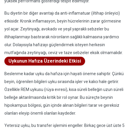
yüksek performans gösterdiği tespit edilmiştir.
Bu diyetin bir diğer avantajı da anti-inflamatuar (iltihap önleyici)
etkisidir. Kronik inflamasyon, beyin hücrelerinin zarar görmesine
yol açar. Zeytinyağı, avokado ve yeşil yapraklı sebzeler bu
iltihaplanmayı bastırarak nöronların sağlıklı kalmasına yardımcı
olur. Dolayısıyla hafızayı güçlendirmek isteyen herkesin
mutfağında zeytinyağı, ceviz ve taze sebzeler eksik olmamalıdır.
Uykunun Hafıza Üzerindeki Etkisi
Beslenme kadar uyku da hafıza için hayati öneme sahiptir. Çünkü
beyin, öğrenilen bilgileri uyku sırasında işler ve kalıcı hale getirir.
Özellikle REM uykusu (rüya evresi), kısa süreli belleğin uzun süreli
belleğe aktarılmasında kritik bir rol oynar. Bu süreçte beynin
hipokampus bölgesi, gün içinde alınan bilgileri tarar ve gereksiz
olanları eleyip önemli olanları kaydeder.
Yetersiz uyku, bu transfer işlemini engeller. Birkaç gece üst üste 5