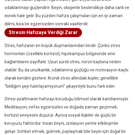
odaklanmayı güçlendirir. Beyin, oksijenle beslendikçe daha canlı ve
esnek hale gelir. Bu yüzden hafıza çalışmaları için en iyi zaman
dilimi, kısa bir egzersizden sonraki saatlerdir.
Stresin Hafızaya Verdiği Zarar
Stres, hafızanın en büyük düşmanlarından biridir. Çünkü stres
hormonları (özellikle kortizol), hipokampus bölgesinde sinir
bağlantılarını zayıflatır. Uzun süreli stres, nöron kaybına neden
olabilir. Bu da unutkanlık, odaklanma güçlüğü ve motivasyon kaybı
olarak kendini gösterir. Kronik stres altındaki kişiler, genellikle
“bildiğim şeyi hatırlayamıyorum” şikayetiyle bunu fark eder.
Stresi azaltmanın hafızayı koruduğu bilimsel olarak kanıtlanmıştır.
Meditasyon, nefes egzersizleri ve doğada zaman geçirmek,
kortizol seviyesini düşürür. Ayrıca sosyal ilişkiler de güçlü bir
koruyucu faktördür. İnsan beyni, izolasyon yerine etkileşimle
gelişir. Sohbet etmek, gülmek, paylaşmak bile beyin için doğal bir