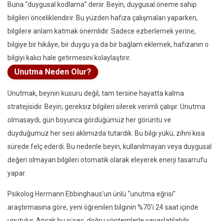
Buna “duygusal kodlama” denir. Beyin, duygusal öneme sahip
bilgileri önceliklendirir. Bu yüzden hafıza çalışmaları yaparken,
bilgilere anlam katmak önemlidir. Sadece ezberlemek yerine,
bilgiye bir hikâye, bir duygu ya da bir bağlam eklemek, hafızanın o
bilgiyi kalıcı hale getirmesini kolaylaştırır.
Unutma Neden Olur?
Unutmak, beynin kusuru değil, tam tersine hayatta kalma
stratejisidir. Beyin, gereksiz bilgileri silerek verimli çalışır. Unutma
olmasaydı, gün boyunca gördüğümüz her görüntü ve
duyduğumuz her sesi aklımızda tutardık. Bu bilgi yükü, zihni kısa
sürede felç ederdi. Bu nedenle beyin, kullanılmayan veya duygusal
değeri olmayan bilgileri otomatik olarak eleyerek enerji tasarrufu
yapar.
Psikolog Hermann Ebbinghaus’un ünlü “unutma eğrisi”
araştırmasına göre, yeni öğrenilen bilginin %70’i 24 saat içinde
unutulur. Ancak bu süreç, doğru yöntemlerle yavaşlatılabilir.