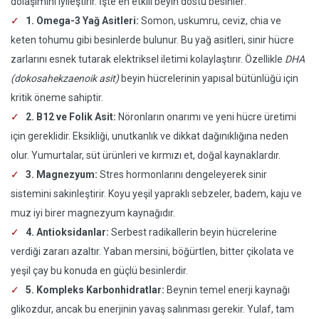
dolaşımını iyileştirir. İşte en etkili beyin dostu besinler:
1. Omega-3 Yağ Asitleri:
Somon, uskumru, ceviz, chia ve
keten tohumu gibi besinlerde bulunur. Bu yağ asitleri, sinir hücre
zarlarını esnek tutarak elektriksel iletimi kolaylaştırır. Özellikle
DHA
(dokosahekzaenoik asit)
beyin hücrelerinin yapısal bütünlüğü için
kritik öneme sahiptir.
2. B12 ve Folik Asit:
Nöronların onarımı ve yeni hücre üretimi
için gereklidir. Eksikliği, unutkanlık ve dikkat dağınıklığına neden
olur. Yumurtalar, süt ürünleri ve kırmızı et, doğal kaynaklardır.
3. Magnezyum:
Stres hormonlarını dengeleyerek sinir
sistemini sakinleştirir. Koyu yeşil yapraklı sebzeler, badem, kaju ve
muz iyi birer magnezyum kaynağıdır.
4. Antioksidanlar:
Serbest radikallerin beyin hücrelerine
verdiği zararı azaltır. Yaban mersini, böğürtlen, bitter çikolata ve
yeşil çay bu konuda en güçlü besinlerdir.
5. Kompleks Karbonhidratlar:
Beynin temel enerji kaynağı
glikozdur, ancak bu enerjinin yavaş salınması gerekir. Yulaf, tam