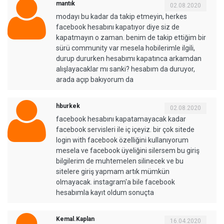
mantık
02.08.2020
modayı bu kadar da takip etmeyin, herkes
facebook hesabını kapatıyor diye siz de
kapatmayın o zaman. benim de takip ettiğim bir
sürü community var mesela hobilerimle ilgili,
durup dururken hesabımı kapatınca arkamdan
alışlayacaklar mı sanki? hesabım da duruyor,
arada açıp bakıyorum da
hburkek
02.08.2020
facebook hesabını kapatamayacak kadar
facebook servisleri ile iç içeyiz. bir çok sitede
login with facebook özelliğini kullanıyorum
mesela ve facebook üyeliğini silersem bu giriş
bilgilerim de muhtemelen silinecek ve bu
sitelere giriş yapmam artık mümkün
olmayacak. instagram'a bile facebook
hesabımla kayıt oldum sonuçta
Kemal.Kaplan
16.04.2020