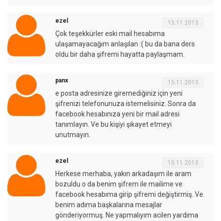
ezel
15.11.2013
Çok teşekkürler eski mail hesabıma
ulaşamayacağım anlaşılan :( bu da bana ders
oldu bir daha şifremi hayatta paylaşmam.
panx
15.11.2013
e posta adresinize giremediğiniz için yeni
şifrenizi telefonunuza istemelisiniz. Sonra da
facebook hesabınıza yeni bir mail adresi
tanımlayın. Ve bu kişiyi şikayet etmeyi
unutmayın.
ezel
15.11.2013
Herkese merhaba, yakın arkadaşım ile aram
bozuldu o da benim şifrem ile mailime ve
facebook hesabıma girip şifremi değiştirmiş. Ve
benim adıma başkalarına mesajlar
gönderiyormuş. Ne yapmalıyım acilen yardıma