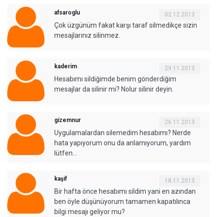
afsaroglu
02.12.2013
Çok üzgünüm fakat karşı taraf silmedikçe sizin
mesajlarınız silinmez.
kaderim
29.11.2013
Hesabımı sildiğimde benim gönderdiğim
mesajlar da silinir mi? Nolur silinir deyin.
gizemnur
26.11.2013
Uygulamalardan silemedim hesabımı? Nerde
hata yapıyorum onu da anlamıyorum, yardım
lütfen…
kaşif
18.11.2013
Bir hafta önce hesabımı sildim yani en azından
ben öyle düşünüyorum tamamen kapatılınca
bilgi mesajı geliyor mu?