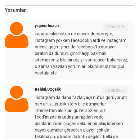
Yorumlar
yagmurhuzun
23.03.2021
kapatacaksınız da ne olacak dursun işte,
instagram yokken facebook vardı ve instagram
öncesi geçmişiniz de facebook'ta duruyor,
bırakın da dursun. şimdi açıp bakmak
istemeseniz bile birkaç yıl sonra açar bakarsınız,
o zaman yazılan yorumları okursunuz mis gibi
nostalji işte
Behlül.Özçelik
02.08.2020
instagram'da daha fazla yaşlı nüfus görüyorum
ben artık, üstelik story bile atmıyorlar
internetten aldıkları güzel sözleri. siz
feed'inizde arkadaşlarınızdan ve ilgi
alanlarınızdan oluşan seküler bir akış isterken
hayırlı cumalar görselleri akıyor. çok da
takılmayın, o kadar da kötü değildir belki de