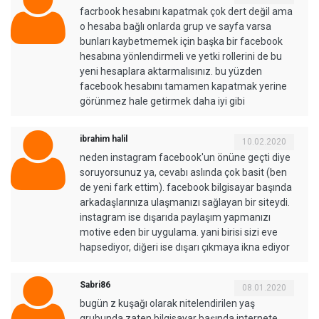
facrbook hesabını kapatmak çok dert değil ama
o hesaba bağlı onlarda grup ve sayfa varsa
bunları kaybetmemek için başka bir facebook
hesabına yönlendirmeli ve yetki rollerini de bu
yeni hesaplara aktarmalısınız. bu yüzden
facebook hesabını tamamen kapatmak yerine
görünmez hale getirmek daha iyi gibi
ibrahim halil
10.02.2020
neden instagram facebook'un önüne geçti diye
soruyorsunuz ya, cevabı aslında çok basit (ben
de yeni fark ettim). facebook bilgisayar başında
arkadaşlarınıza ulaşmanızı sağlayan bir siteydi.
instagram ise dışarıda paylaşım yapmanızı
motive eden bir uygulama. yani birisi sizi eve
hapsediyor, diğeri ise dışarı çıkmaya ikna ediyor
Sabri86
08.01.2020
bugün z kuşağı olarak nitelendirilen yaş
grubunda zaten bilgisayar başında internete