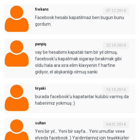
frekans
07.12.2014
Facebook hesabi kapatilmaz ben bugun bunu
gordum.
panpiş
22.10.2014
vay be hesabımı kapatalı tam bir yıl olmuş,
facebook'u kapatmak sigarayı bırakmak gibi
oldu hala ara sıra elim klavyenin f harfine
gidiyor, el alışkanlığı olmuş sanki
tiryaki
16.10.2014
burada facebook'u kapatanlar kulübü varmış da
haberimiz yokmuş :)
sultan
04.01.2014
Yeni bir yıl… Yeni bir sayfa… Yeni umutlar veee
elveda facebook :) Yardımlarınız için teşekkürler