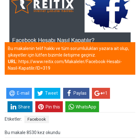
Bu makalenin telif hakkı ve tüm sorumlulukları yazara ait olup,
şikayetler için lütfen bizimle iletişime geçiniz.
URL:
https://www.reitix.com/Makaleler/Facebook-Hesabi-
Nasil-Kapatilir/ID=319
E-mail
Tweet
Paylas
+1
Share
Pin this
WhatsApp
Etiketler:
Facebook
Bu makale 8530 kez okundu