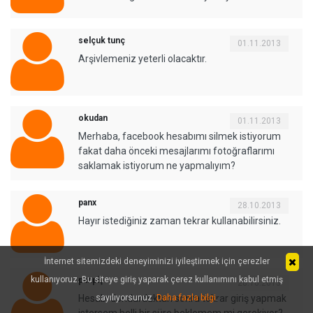
selçuk tunç
01.11.2013
Arşivlemeniz yeterli olacaktır.
okudan
01.11.2013
Merhaba, facebook hesabımı silmek istiyorum
fakat daha önceki mesajlarımı fotoğraflarımı
saklamak istiyorum ne yapmalıyım?
panx
28.10.2013
Hayır istediğiniz zaman tekrar kullanabilirsiniz.
İnternet sitemizdeki deneyiminizi iyileştirmek için çerezler
kullanıyoruz. Bu siteye giriş yaparak çerez kullanımını kabul etmiş
panpiş
28.10.2013
Hesabı dondurduktan sonra tekrar giriş yapmak
sayılıyorsunuz.
Daha fazla bilgi
.
istersem belli bir süre beklemem mi gerekiyor?