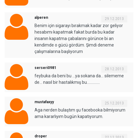
alperen
29.12.2013
Benim için sigarayı bırakmak kadar zor geliyor
hesabımı kapatmak fakat burda bu kadar
insanın kapatma çabalarını görünce bi an
kendimde o gücü gördüm. Şimdi deneme
çalışmalarına başlıyorum
serseri0981
28.12.2013
feybuka da beni bu ...ya sokana da... silememe
de... nasıl bir hastalıkmış bu..............
mustafaxyy
25.12.2013
Aga nerden bulaştım şu facebooka bilmiyorum
ama kararlıyım bugün kapatıyorum.
droper
22.12.2013