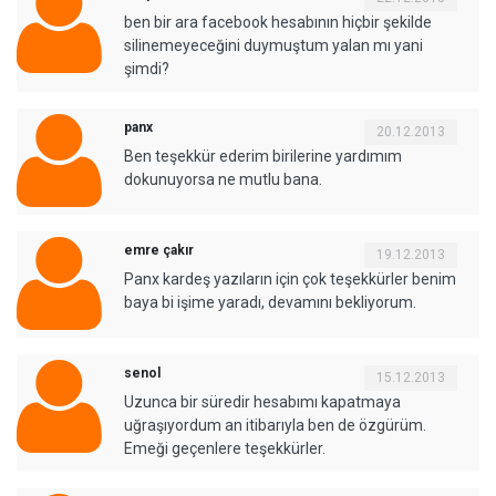
ben bir ara facebook hesabının hiçbir şekilde
silinemeyeceğini duymuştum yalan mı yani
şimdi?
panx
20.12.2013
Ben teşekkür ederim birilerine yardımım
dokunuyorsa ne mutlu bana.
emre çakır
19.12.2013
Panx kardeş yazıların için çok teşekkürler benim
baya bi işime yaradı, devamını bekliyorum.
senol
15.12.2013
Uzunca bir süredir hesabımı kapatmaya
uğraşıyordum an itibarıyla ben de özgürüm.
Emeği geçenlere teşekkürler.