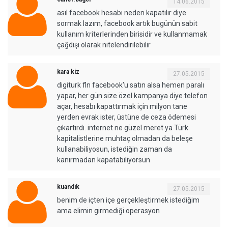
14.06.2015
asıl facebook hesabı neden kapatılır diye
sormak lazım, facebook artık bugünün sabit
kullanım kriterlerinden birisidir ve kullanmamak
çağdışı olarak nitelendirilebilir
kara kiz
27.05.2015
digiturk fln facebook'u satın alsa hemen paralı
yapar, her gün size özel kampanya diye telefon
açar, hesabı kapattırmak için milyon tane
yerden evrak ister, üstüne de ceza ödemesi
çıkartırdı. internet ne güzel meret ya Türk
kapitalistlerine muhtaç olmadan da beleşe
kullanabiliyosun, istediğin zaman da
kanırmadan kapatabiliyorsun
kuandık
27.05.2015
benim de içten içe gerçekleştirmek istediğim
ama elimin girmediği operasyon