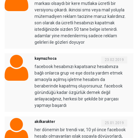
markası olsaydı bir kere mutlaka ücretli bir
versiyonu çıkardı. ikincisi sms veya mail yoluyla
mütemadiyen reklam tacizine maruz kalırdınız.
son olarak da ücretli hesabınızı kapatmak
istediğinizde sizden 50 tane belge istenirdi.
adamlar yine medenilermiş sadece reklam
gelirleri ile gözleri doyuyor
kaymazhoca
23.02.2019
facebook hesabınızı kapatsanız hesabınıza
bağlı onlarca grup ve eşe dosta yardım etmek
amacıyla açılmış işletme hesabını da
beraberinde kapatmış oluyorsunuz. facebook
göründüğü kadar özgürlük demek değil
anlayacağınız, herkesi bir şekilde bir parçası
yapmayı başardı
akılkarakter
25.01.2019
her dönemin bir trendi var, 10 yıl önce facebook
hesabı olmayanları ıslak sopayla dövüyorlardı,