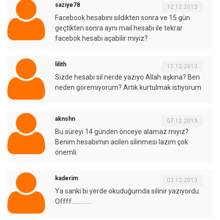
saziye78
12.12.2013
Facebook hesabını sildikten sonra ve 15 gün
geçtikten sonra aynı mail hesabı ile tekrar
facebok hesabı açabilir miyiz?
lilith
11.12.2013
Sizde hesabı sil nerde yazıyo Allah aşkına? Ben
neden göremiyorum? Artık kurtulmak istiyorum
aknshn
07.12.2013
Bu süreyi 14 günden önceye alamaz mıyız?
Benim hesabımın acilen silinmesi lazım çok
önemli.
kaderim
02.12.2013
Ya sanki bi yerde okuduğumda silinir yazıyordu.
Offff…………..