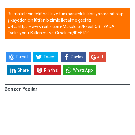
Bu makalenin telif hakkı ve tüm sorumlulukları yazara ait olup,
şikayetler için lütfen bizimle iletişime geçiniz.
URL:
https://www.reitix.com/Makaleler/Excel-OR--YADA--
Fonksiyonu-Kullanimi-ve-Ornekleri/ID=5419
E-mail
Tweet
Paylas
+1
Share
Pin this
WhatsApp
Benzer Yazılar