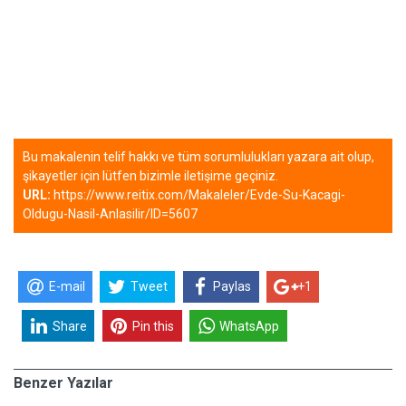
Bu makalenin telif hakkı ve tüm sorumlulukları yazara ait olup,
şikayetler için lütfen bizimle iletişime geçiniz.
URL:
https://www.reitix.com/Makaleler/Evde-Su-Kacagi-
Oldugu-Nasil-Anlasilir/ID=5607
E-mail
Tweet
Paylas
+1
Share
Pin this
WhatsApp
Benzer Yazılar