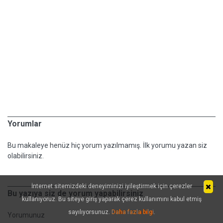
Yorumlar
Bu makaleye henüz hiç yorum yazılmamış. İlk yorumu yazan siz
olabilirsiniz.
İnternet sitemizdeki deneyiminizi iyileştirmek için çerezler
Bu yazıya siz de yorum yapabilirsiniz
kullanıyoruz. Bu siteye giriş yaparak çerez kullanımını kabul etmiş
sayılıyorsunuz.
Daha fazla bilgi
.
Yorumunuz