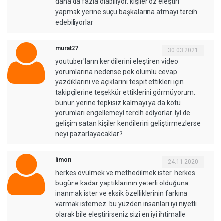
daha da fazla olabiliyor. kişiler öz eleştiri
yapmak yerine suçu başkalarına atmayı tercih
edebiliyorlar
murat27
30.03.2021
youtuber'ların kendilerini eleştiren video
yorumlarına nedense pek olumlu cevap
yazdıklarını ve açıklarını tespit ettikleri için
takipçilerine teşekkür ettiklerini görmüyorum.
bunun yerine tepkisiz kalmayı ya da kötü
yorumları engellemeyi tercih ediyorlar. iyi de
gelişim satan kişiler kendilerini geliştirmezlerse
neyi pazarlayacaklar?
limon
24.11.2020
herkes övülmek ve methedilmek ister. herkes
bugüne kadar yaptıklarının yeterli olduğuna
inanmak ister ve eksik özelliklerinin farkına
varmak istemez. bu yüzden insanları iyi niyetli
olarak bile eleştirirseniz sizi en iyi ihtimalle