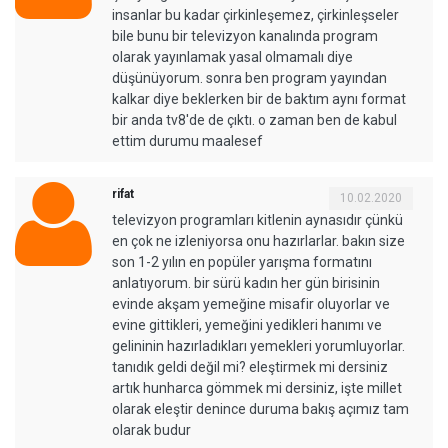
insanlar bu kadar çirkinleşemez, çirkinleşseler
bile bunu bir televizyon kanalında program
olarak yayınlamak yasal olmamalı diye
düşünüyorum. sonra ben program yayından
kalkar diye beklerken bir de baktım aynı format
bir anda tv8'de de çıktı. o zaman ben de kabul
ettim durumu maalesef
rifat
10.02.2020
televizyon programları kitlenin aynasıdır çünkü
en çok ne izleniyorsa onu hazırlarlar. bakın size
son 1-2 yılın en popüler yarışma formatını
anlatıyorum. bir sürü kadın her gün birisinin
evinde akşam yemeğine misafir oluyorlar ve
evine gittikleri, yemeğini yedikleri hanımı ve
gelininin hazırladıkları yemekleri yorumluyorlar.
tanıdık geldi değil mi? eleştirmek mi dersiniz
artık hunharca gömmek mi dersiniz, işte millet
olarak eleştir denince duruma bakış açımız tam
olarak budur