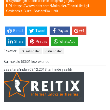
şikayetler için lütfen bizimle iletişime geçiniz.
URL:
https://www.reitix.com/Makaleler/Elestiri-ile-ilgili-
Soylenmis-Guzel-Sozler/ID=1190
E-mail
Tweet
Paylas
+1
Share
Pin this
WhatsApp
Etiketler:
Güzel Sözler
Özlü Sözler
Bu makale 53501 kez okundu
zaza
tarafından
03.12.2013 tarihinde yazıldı