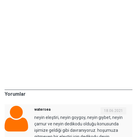
Yorumlar
watersea
18.06.2021
neyin eleştiri, neyin goygoy, neyin gıybet, neyin
çamur ve neyin dedikodu olduğu konusunda
işimize geldiği gibi davranıyoruz. hoşumuza
gitmeyen bir eleştiri için dedikodu deyip