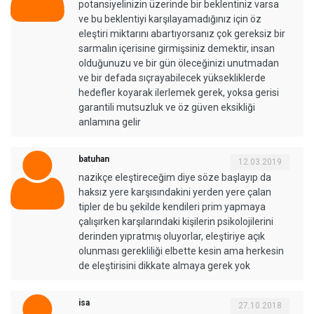
potansiyelinizin üzerinde bir beklentiniz varsa
ve bu beklentiyi karşılayamadığınız için öz
eleştiri miktarını abartıyorsanız çok gereksiz bir
sarmalın içerisine girmişsiniz demektir, insan
olduğunuzu ve bir gün öleceğinizi unutmadan
ve bir defada sıçrayabilecek yüksekliklerde
hedefler koyarak ilerlemek gerek, yoksa gerisi
garantili mutsuzluk ve öz güven eksikliği
anlamına gelir
batuhan
12.03.2019
nazikçe eleştireceğim diye söze başlayıp da
haksız yere karşısındakini yerden yere çalan
tipler de bu şekilde kendileri prim yapmaya
çalışırken karşılarındaki kişilerin psikolojilerini
derinden yıpratmış oluyorlar, eleştiriye açık
olunması gerekliliği elbette kesin ama herkesin
de eleştirisini dikkate almaya gerek yok
isa
27.10.2018