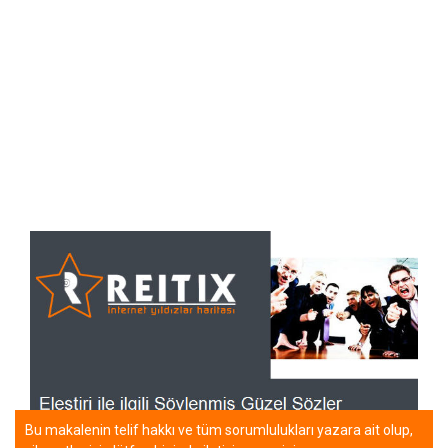
Bu makalenin telif hakkı ve tüm sorumlulukları yazara ait olup,