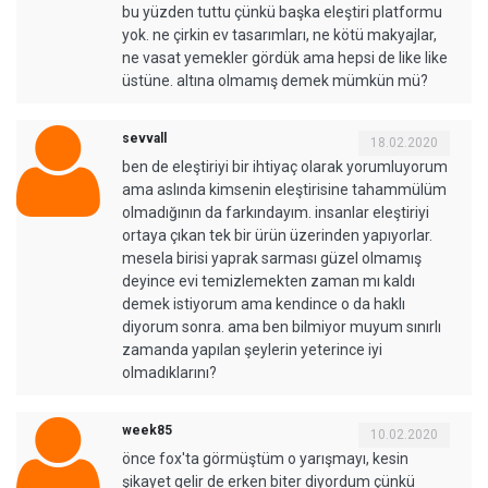
bu yüzden tuttu çünkü başka eleştiri platformu
yok. ne çirkin ev tasarımları, ne kötü makyajlar,
ne vasat yemekler gördük ama hepsi de like like
üstüne. altına olmamış demek mümkün mü?
sevvall
18.02.2020
ben de eleştiriyi bir ihtiyaç olarak yorumluyorum
ama aslında kimsenin eleştirisine tahammülüm
olmadığının da farkındayım. insanlar eleştiriyi
ortaya çıkan tek bir ürün üzerinden yapıyorlar.
mesela birisi yaprak sarması güzel olmamış
deyince evi temizlemekten zaman mı kaldı
demek istiyorum ama kendince o da haklı
diyorum sonra. ama ben bilmiyor muyum sınırlı
zamanda yapılan şeylerin yeterince iyi
olmadıklarını?
week85
10.02.2020
önce fox'ta görmüştüm o yarışmayı, kesin
şikayet gelir de erken biter diyordum çünkü