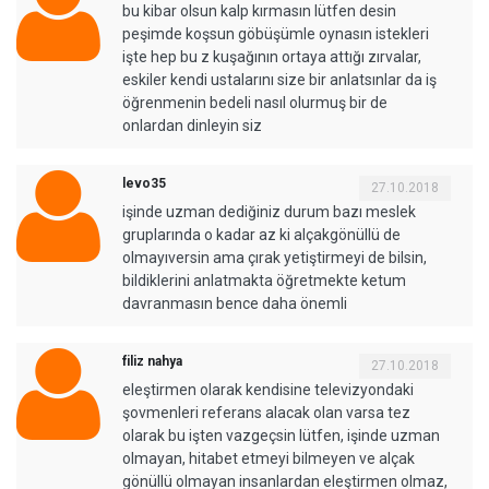
bu kibar olsun kalp kırmasın lütfen desin
peşimde koşsun göbüşümle oynasın istekleri
işte hep bu z kuşağının ortaya attığı zırvalar,
eskiler kendi ustalarını size bir anlatsınlar da iş
öğrenmenin bedeli nasıl olurmuş bir de
onlardan dinleyin siz
levo35
27.10.2018
işinde uzman dediğiniz durum bazı meslek
gruplarında o kadar az ki alçakgönüllü de
olmayıversin ama çırak yetiştirmeyi de bilsin,
bildiklerini anlatmakta öğretmekte ketum
davranmasın bence daha önemli
filiz nahya
27.10.2018
eleştirmen olarak kendisine televizyondaki
şovmenleri referans alacak olan varsa tez
olarak bu işten vazgeçsin lütfen, işinde uzman
olmayan, hitabet etmeyi bilmeyen ve alçak
gönüllü olmayan insanlardan eleştirmen olmaz,