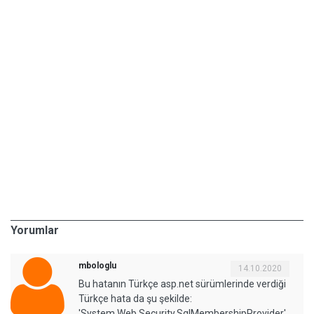
Yorumlar
mbologlu
14.10.2020
Bu hatanın Türkçe asp.net sürümlerinde verdiği
Türkçe hata da şu şekilde:
'System.Web.Security.SqlMembershipProvider',