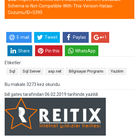
Schema-is-Not-Compatible-With-This-Version-Hatasi-
Cozumu/ID=5395
E-mail
Tweet
Paylas
+1
Share
Pin this
WhatsApp
Etiketler:
Sql
Sql Server
asp.net
Bilgisayar Programı
Yazılım
Bu makale 3273 kez okundu
bill gates
tarafından
06.02.2019 tarihinde yazıldı