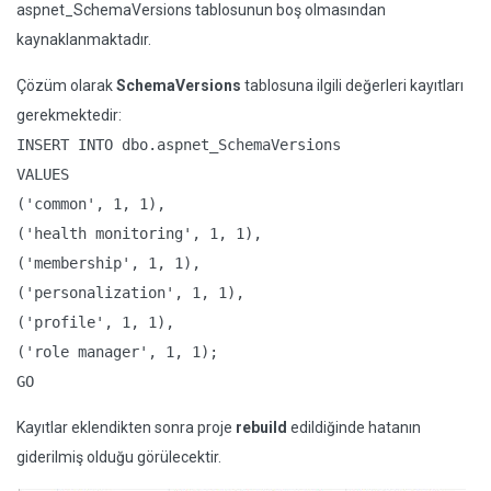
aspnet_SchemaVersions tablosunun boş olmasından
kaynaklanmaktadır.
Çözüm olarak
SchemaVersions
tablosuna ilgili değerleri kayıtları
gerekmektedir:
INSERT INTO dbo.aspnet_SchemaVersions

VALUES

('common', 1, 1),

('health monitoring', 1, 1),

('membership', 1, 1),

('personalization', 1, 1),

('profile', 1, 1),          

('role manager', 1, 1);

GO
Kayıtlar eklendikten sonra proje
rebuild
edildiğinde hatanın
giderilmiş olduğu görülecektir.