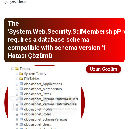
şu şekildedir:
The
'System.Web.Security.SqlMembershipProv
requires a database schema
compatible with schema version '1'
Hatası Çözümü
Uzun Çözüm