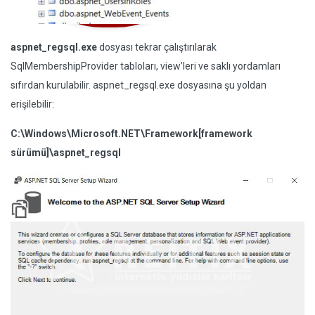
aspnet_regsql.exe
dosyası tekrar çalıştırılarak
SqlMembershipProvider tabloları, view’leri ve saklı yordamları
sıfırdan kurulabilir. aspnet_regsql.exe dosyasına şu yoldan
erişilebilir:
C:\Windows\Microsoft.NET\Framework[framework
sürümü]\aspnet_regsql