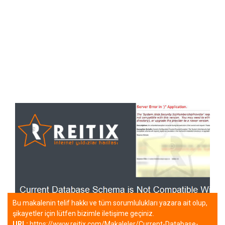
Bu makalenin telif hakkı ve tüm sorumlulukları yazara ait olup,
şikayetler için lütfen bizimle iletişime geçiniz.
URL:
https://www.reitix.com/Makaleler/Current-Database-