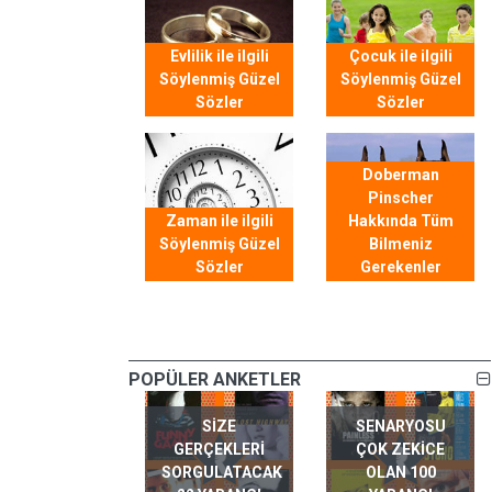
Evlilik ile ilgili
Çocuk ile ilgili
Söylenmiş Güzel
Söylenmiş Güzel
Sözler
Sözler
Doberman
Pinscher
Zaman ile ilgili
Hakkında Tüm
Söylenmiş Güzel
Bilmeniz
Sözler
Gerekenler
POPÜLER ANKETLER
SIZE
SENARYOSU
GERÇEKLERI
ÇOK ZEKICE
SORGULATACAK
OLAN 100