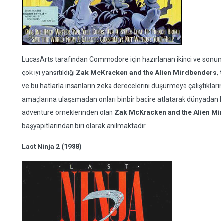
LucasArts tarafından Commodore için hazırlanan ikinci ve sonuncu
çok iyi yansıtıldığı
Zak McKracken and the Alien Mindbenders
,
ve bu hatlarla insanların zeka derecelerini düşürmeye çalıştıkların
amaçlarına ulaşamadan onları binbir badire atlatarak dünyadan k
adventure örneklerinden olan
Zak McKracken and the Alien M
başyapıtlarından biri olarak anılmaktadır.
Last Ninja 2 (1988)