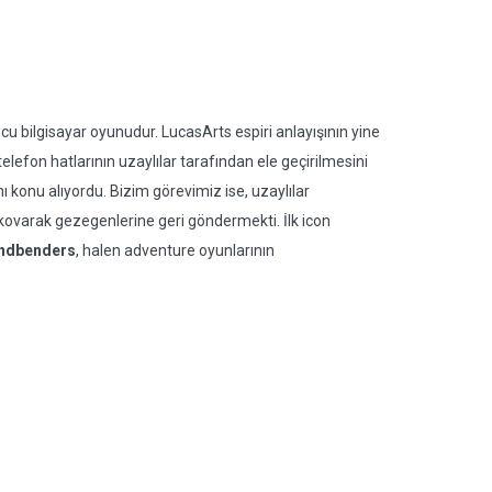
 bilgisayar oyunudur. LucasArts espiri anlayışının yine
 telefon hatlarının uzaylılar tarafından ele geçirilmesini
ı konu alıyordu. Bizim görevimiz ise, uzaylılar
ovarak gezegenlerine geri göndermekti. İlk icon
indbenders
, halen adventure oyunlarının