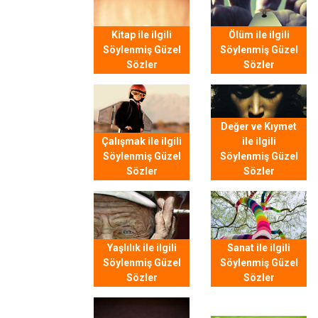
Kitap ile ilgili
Ölüm ile ilgili
Söylenmiş Güzel
Söylenmiş Güzel
Sözler
Sözler
Değer ve Kıymet
Çalışmak ile ilgili
ile ilgili
Söylenmiş Güzel
Söylenmiş Güzel
Sözler
Sözler
Yaşlılık ile ilgili
Sanat ile ilgili
Söylenmiş Güzel
Söylenmiş Güzel
Sözler
Sözler