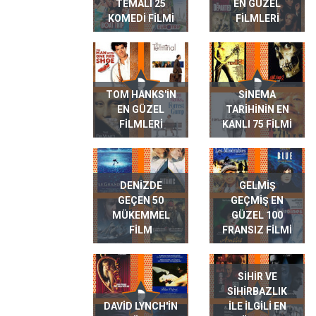
TEMALI 25
EN GÜZEL
KOMEDI FILMI
FILMLERI
TOM HANKS'IN
SINEMA
EN GÜZEL
TARIHININ EN
FILMLERI
KANLI 75 FILMI
DENIZDE
GELMIŞ
GEÇEN 50
GEÇMIŞ EN
MÜKEMMEL
GÜZEL 100
FILM
FRANSIZ FILMI
SIHIR VE
SIHIRBAZLIK
DAVID LYNCH'IN
ILE ILGILI EN