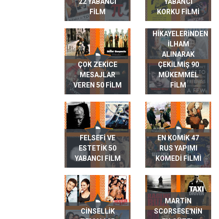
22 YABANCI
YABANCI
FILM
KORKU FILMI
GERÇEK HAYAT
HIKAYELERINDEN
ILHAM
ALINARAK
ÇOK ZEKICE
ÇEKILMIŞ 90
MESAJLAR
MÜKEMMEL
VEREN 50 FILM
FILM
FELSEFI VE
EN KOMIK 47
ESTETIK 50
RUS YAPIMI
YABANCI FILM
KOMEDI FILMI
MARTIN
CINSELLIK
SCORSESE'NIN