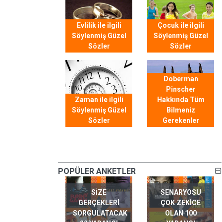
Evlilik ile ilgili
Çocuk ile ilgili
Söylenmiş Güzel
Söylenmiş Güzel
Sözler
Sözler
Doberman
Pinscher
Zaman ile ilgili
Hakkında Tüm
Söylenmiş Güzel
Bilmeniz
Sözler
Gerekenler
POPÜLER ANKETLER
SIZE
SENARYOSU
GERÇEKLERI
ÇOK ZEKICE
SORGULATACAK
OLAN 100