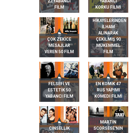
22 YABANCI
YABANCI
FILM
KORKU FILMI
GERÇEK HAYAT
HIKAYELERINDEN
ILHAM
ALINARAK
ÇOK ZEKICE
ÇEKILMIŞ 90
MESAJLAR
MÜKEMMEL
VEREN 50 FILM
FILM
FELSEFI VE
EN KOMIK 47
ESTETIK 50
RUS YAPIMI
YABANCI FILM
KOMEDI FILMI
MARTIN
CINSELLIK
SCORSESE'NIN