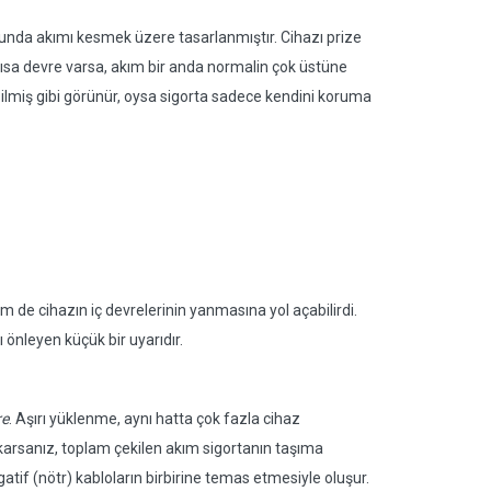
umunda akımı kesmek üzere tasarlanmıştır. Cihazı prize
 kısa devre varsa, akım bir anda normalin çok üstüne
kesilmiş gibi görünür, oysa sigorta sadece kendini koruma
de cihazın iç devrelerinin yanmasına yol açabilirdi.
 önleyen küçük bir uyarıdır.
re
. Aşırı yüklenme, aynı hatta çok fazla cihaz
karsanız, toplam çekilen akım sigortanın taşıma
gatif (nötr) kabloların birbirine temas etmesiyle oluşur.