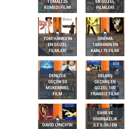
TEMALI 25
EN GÜZEL
KOMEDI FILMI
FILMLERI
TOM HANKS'IN
SINEMA
EN GÜZEL
TARIHININ EN
FILMLERI
KANLI 75 FILMI
DENIZDE
GELMIŞ
GEÇEN 50
GEÇMIŞ EN
MÜKEMMEL
GÜZEL 100
FILM
FRANSIZ FILMI
SIHIR VE
SIHIRBAZLIK
DAVID LYNCH'IN
ILE ILGILI EN