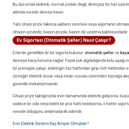
Bu durumda elektrik, normal yoldan değil, dirençsiz bir hat üzerin
altında sürede devreyi keser.
Yani cihazı prize takınca ışıkların sönmesi veya sigortanın atması,
cihazın içindedir, bazen prizde, bazen de uzatma kablosundadır.
Ev Sigortası (Otomatik Şalter) Nasıl Çalışır?
Evlerde genellikle iki tür sigorta bulunur:
otomatik şalter
ve
kaça
devreye karşı koruma sağlar. Fazla yük algıladığında kolu aşağı ine
bir prensiple çalışır; elektriğin faz hattından girip nötr hattından 
(örneğin elektrik duvar veya insan vücudu üzerinden toprağa akı
güvenlik mekanizmasıdır.
Cihazı prize taktığınızda evin tamamında elektrik gidiyorsa, büyük 
sadece bir oda veya belirli bir priz hattı kesiliyorsa, o hattın sig
nerede olduğunu anlamada ilk adımdır.
Evin Elektrik Sistemi Kaç Amper Olmalıdır?