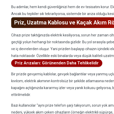
Bu adımlar, hem kendi güvenliğinizi hem de ev tesisatını korur. Elek
Ancak bu tepkiler sık tekrarlıyorsa, sistemde bir arıza olduğu kesi
Priz, Uzatma Kablosu ve Kaçak Akım Rö
Cihazı prize taktığınızda elektrik kesiliyorsa, sorun her zaman ci
geçtiği yolun herhangi bir noktasında gizlidir. Bu yol sırasıyla şebe
ve iç devrelerden oluşur. Yani prizden başlayıp cihazın içindeki e
hata noktasıdır. Özellikle eski binalarda veya düşük kaliteli uzatma
Priz Arızaları: Görünenden Daha Tehlikelidir
Bir prizde gevşemiş kablolar, gevşek bağlantılar veya yanmış uçlar 
kıvılcım, elektrik akımının kontrolsüz bir şekilde atlamasına neden
kapağını açtığınızda kararmış izler veya yanık kokusu geliyorsa, bu
ettirilmelidir.
Bazı kullanıcılar “aynı prize telefon şarjı takıyorum, sorun yok am
nedeni, yüksek akım çeken cihazların (örneğin elektrikli süpürge, üt