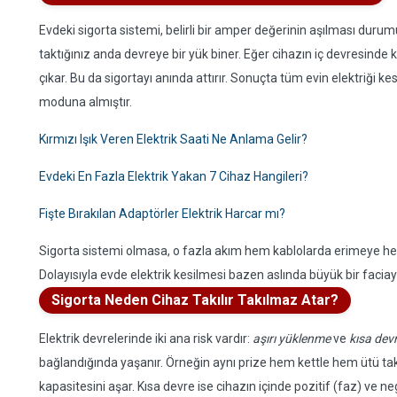
Evdeki sigorta sistemi, belirli bir amper değerinin aşılması dur
taktığınız anda devreye bir yük biner. Eğer cihazın iç devresinde
çıkar. Bu da sigortayı anında attırır. Sonuçta tüm evin elektriği 
moduna almıştır.
Kırmızı Işık Veren Elektrik Saati Ne Anlama Gelir?
Evdeki En Fazla Elektrik Yakan 7 Cihaz Hangileri?
Fişte Bırakılan Adaptörler Elektrik Harcar mı?
Sigorta sistemi olmasa, o fazla akım hem kablolarda erimeye hem 
Dolayısıyla evde elektrik kesilmesi bazen aslında büyük bir faciayı
Sigorta Neden Cihaz Takılır Takılmaz Atar?
Elektrik devrelerinde iki ana risk vardır:
aşırı yüklenme
ve
kısa dev
bağlandığında yaşanır. Örneğin aynı prize hem kettle hem ütü ta
kapasitesini aşar. Kısa devre ise cihazın içinde pozitif (faz) ve ne