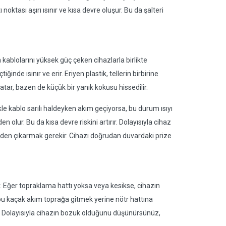
tası aşırı ısınır ve kısa devre oluşur. Bu da şalteri
kablolarını yüksek güç çeken cihazlarla birlikte
ğinde ısınır ve erir. Eriyen plastik, tellerin birbirine
tar, bazen de küçük bir yanık kokusu hissedilir.
kle kablo sarılı haldeyken akım geçiyorsa, bu durum ısıyı
en olur. Bu da kısa devre riskini artırır. Dolayısıyla cihaz
eden çıkarmak gerekir. Cihazı doğrudan duvardaki prize
r. Eğer topraklama hattı yoksa veya kesikse, cihazın
a bu kaçak akım toprağa gitmek yerine nötr hattına
er. Dolayısıyla cihazın bozuk olduğunu düşünürsünüz,