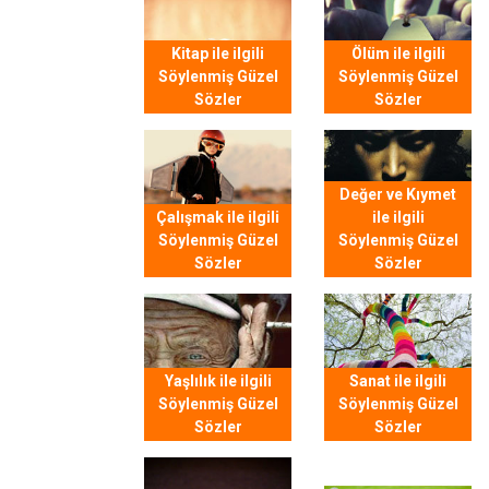
Kitap ile ilgili
Ölüm ile ilgili
Söylenmiş Güzel
Söylenmiş Güzel
Sözler
Sözler
Değer ve Kıymet
Çalışmak ile ilgili
ile ilgili
Söylenmiş Güzel
Söylenmiş Güzel
Sözler
Sözler
Yaşlılık ile ilgili
Sanat ile ilgili
Söylenmiş Güzel
Söylenmiş Güzel
Sözler
Sözler