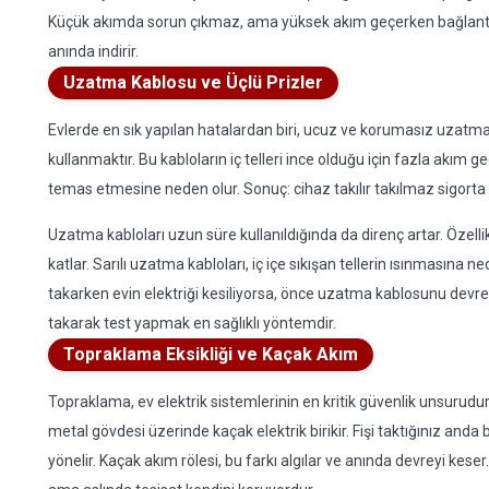
Küçük akımda sorun çıkmaz, ama yüksek akım geçerken bağlantı nok
anında indirir.
Uzatma Kablosu ve Üçlü Prizler
Evlerde en sık yapılan hatalardan biri, ucuz ve korumasız uzatma 
kullanmaktır. Bu kabloların iç telleri ince olduğu için fazla akım geçti
temas etmesine neden olur. Sonuç: cihaz takılır takılmaz sigorta a
Uzatma kabloları uzun süre kullanıldığında da direnç artar. Özelli
katlar. Sarılı uzatma kabloları, iç içe sıkışan tellerin ısınmasına ned
takarken evin elektriği kesiliyorsa, önce uzatma kablosunu devr
takarak test yapmak en sağlıklı yöntemdir.
Topraklama Eksikliği ve Kaçak Akım
Topraklama, ev elektrik sistemlerinin en kritik güvenlik unsurudu
metal gövdesi üzerinde kaçak elektrik birikir. Fişi taktığınız and
yönelir. Kaçak akım rölesi, bu farkı algılar ve anında devreyi kes