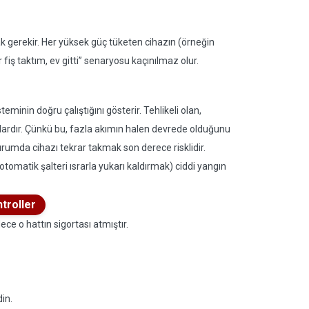
k gerekir. Her yüksek güç tüketen cihazın (örneğin
r fiş taktım, ev gitti” senaryosu kaçınılmaz olur.
teminin doğru çalıştığını gösterir. Tehlikeli olan,
lardır. Çünkü bu, fazla akımın halen devrede olduğunu
rumda cihazı tekrar takmak son derece risklidir.
omatik şalteri ısrarla yukarı kaldırmak) ciddi yangın
troller
ce o hattın sigortası atmıştır.
in.