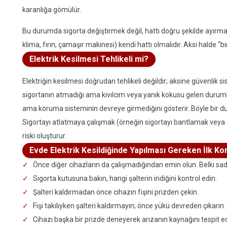
karanlığa gömülür.
Bu durumda sigorta değiştirmek değil, hattı doğru şekilde ayırma
klima, fırın, çamaşır makinesi) kendi hattı olmalıdır. Aksi halde “bi
Elektrik Kesilmesi Tehlikeli mi?
Elektriğin kesilmesi doğrudan tehlikeli değildir; aksine güvenlik sis
sigortanın atmadığı ama kıvılcım veya yanık kokusu gelen durum
ama koruma sisteminin devreye girmediğini gösterir. Böyle bir du
Sigortayı atlatmaya çalışmak (örneğin sigortayı bantlamak veya ot
riski oluşturur.
Evde Elektrik Kesildiğinde Yapılması Gereken İlk Kon
Önce diğer cihazların da çalışmadığından emin olun. Belki sade
Sigorta kutusuna bakın, hangi şalterin indiğini kontrol edin.
Şalteri kaldırmadan önce cihazın fişini prizden çekin.
Fişi takılıyken şalteri kaldırmayın; önce yükü devreden çıkarın.
Cihazı başka bir prizde deneyerek arızanın kaynağını tespit ed