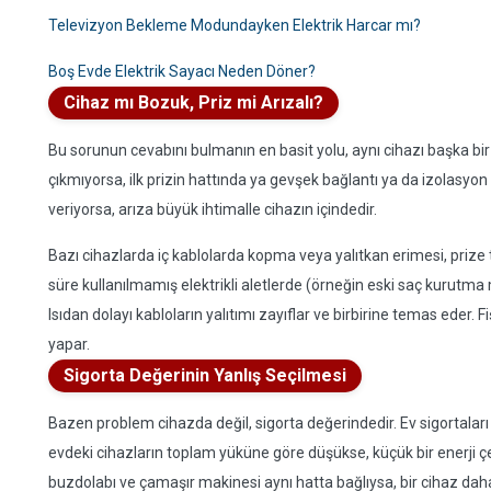
Televizyon Bekleme Modundayken Elektrik Harcar mı?
Boş Evde Elektrik Sayacı Neden Döner?
Cihaz mı Bozuk, Priz mi Arızalı?
Bu sorunun cevabını bulmanın en basit yolu, aynı cihazı başka bi
çıkmıyorsa, ilk prizin hattında ya gevşek bağlantı ya da izolasyon
veriyorsa, arıza büyük ihtimalle cihazın içindedir.
Bazı cihazlarda iç kablolarda kopma veya yalıtkan erimesi, prize ta
süre kullanılmamış elektrikli aletlerde (örneğin eski saç kurutma ma
Isıdan dolayı kabloların yalıtımı zayıflar ve birbirine temas eder. 
yapar.
Sigorta Değerinin Yanlış Seçilmesi
Bazen problem cihazda değil, sigorta değerindedir. Ev sigortaları
evdeki cihazların toplam yüküne göre düşükse, küçük bir enerji çe
buzdolabı ve çamaşır makinesi aynı hatta bağlıysa, bir cihaz dah