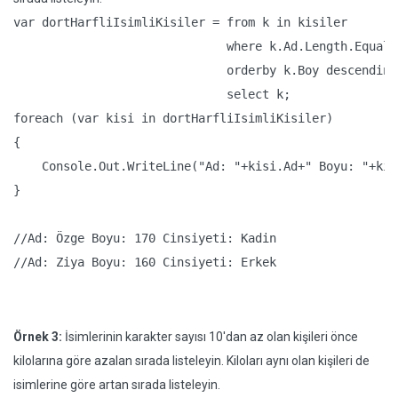
var dortHarfliIsimliKisiler = from k in kisiler

                              where k.Ad.Length.Equals(
                              orderby k.Boy descending

                              select k;

foreach (var kisi in dortHarfliIsimliKisiler)

{

    Console.Out.WriteLine("Ad: "+kisi.Ad+" Boyu: "+kis
}

//Ad: Özge Boyu: 170 Cinsiyeti: Kadin

//Ad: Ziya Boyu: 160 Cinsiyeti: Erkek
Örnek 3:
İsimlerinin karakter sayısı 10'dan az olan kişileri önce
kilolarına göre azalan sırada listeleyin. Kiloları aynı olan kişileri de
isimlerine göre artan sırada listeleyin.