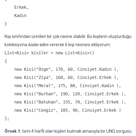
    Erkek,

    Kadın

}
Kişi sınıfından üretilen bir çok nesne olabilir. Bu kişilerin oluşturduğu
koleksiyona
kisiler
adını vererek 6 kişi nesnesi ekliyorum:
List<Kisi> kisiler = new List<Kisi>()

{

    new Kisi("Özge", 170, 60, Cinsiyet.Kadın ),

    new Kisi("Ziya", 160, 60, Cinsiyet.Erkek ),

    new Kisi("Meral", 175, 80, Cinsiyet.Kadın ),

    new Kisi("Burhan", 190, 120, Cinsiyet.Erkek ),

    new Kisi("Batuhan", 155, 70, Cinsiyet.Erkek ),

    new Kisi("Cengiz", 185, 90, Cinsiyet.Erkek )

};
Örnek 1:
İsmi 4 harfli olan kişileri bulmak amacıyla bir LINQ sorgusu