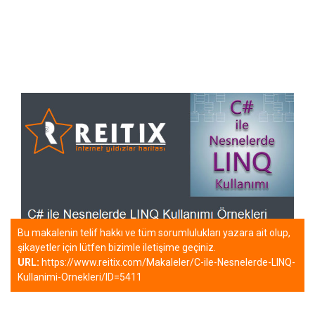
Bu makalenin telif hakkı ve tüm sorumlulukları yazara ait olup,
şikayetler için lütfen bizimle iletişime geçiniz.
URL:
https://www.reitix.com/Makaleler/C-ile-Nesnelerde-LINQ-
Kullanimi-Ornekleri/ID=5411