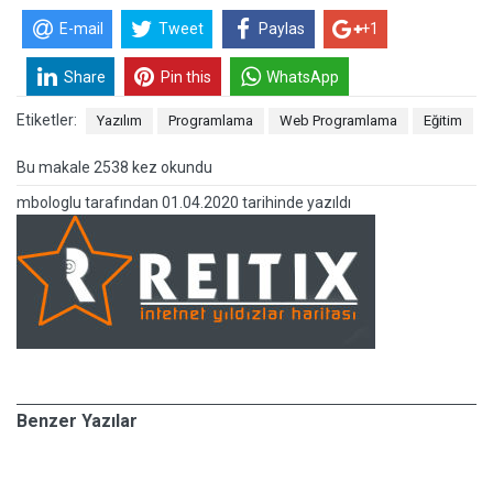
E-mail
Tweet
Paylas
+1
Share
Pin this
WhatsApp
Etiketler:
Yazılım
Programlama
Web Programlama
Eğitim
Bu makale 2538 kez okundu
mbologlu
tarafından
01.04.2020 tarihinde yazıldı
Benzer Yazılar