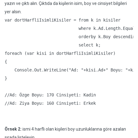
yazın ve çıktı alın. Çıktıda da kişilerin isim, boy ve cinsiyet bilgileri
yer alsın.
var dortHarfliIsimliKisiler = from k in kisiler

                              where k.Ad.Length.Equals(
                              orderby k.Boy descending

                              select k;

foreach (var kisi in dortHarfliIsimliKisiler)

{

    Console.Out.WriteLine("Ad: "+kisi.Ad+" Boyu: "+kis
}

//Ad: Özge Boyu: 170 Cinsiyeti: Kadin

//Ad: Ziya Boyu: 160 Cinsiyeti: Erkek
Örnek 2:
ismi 4 harfli olan kişileri boy uzunluklarına göre azalan
sırada listeleyin.