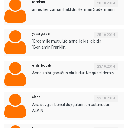
torehan
28.10.2014
anne, her zaman haklıdır. Herman Sudermann
yasargulec
25.10.2014
“Erdem ile mutluluk, anne ile kızı gibidir.
“Benjamin Franklin.
erdal kocak
23.10.2014
Anne kalbi, çocuğun okuludur. Ne güzel demiş.
alanc
23.10.2014
Ana sevgisi, bencil duyguların en üstünüdür.
ALAIN