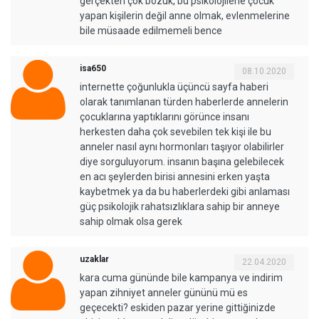
gerçekten çok bozuk, bu psikolojilerle çocuk
yapan kişilerin değil anne olmak, evlenmelerine
bile müsaade edilmemeli bence
isa650
08.10.2020
internette çoğunlukla üçüncü sayfa haberi
olarak tanımlanan türden haberlerde annelerin
çocuklarına yaptıklarını görünce insanı
herkesten daha çok sevebilen tek kişi ile bu
anneler nasıl aynı hormonları taşıyor olabilirler
diye sorguluyorum. insanın başına gelebilecek
en acı şeylerden birisi annesini erken yaşta
kaybetmek ya da bu haberlerdeki gibi anlaması
güç psikolojik rahatsızlıklara sahip bir anneye
sahip olmak olsa gerek
uzaklar
22.04.2020
kara cuma gününde bile kampanya ve indirim
yapan zihniyet anneler gününü mü es
geçecekti? eskiden pazar yerine gittiğinizde