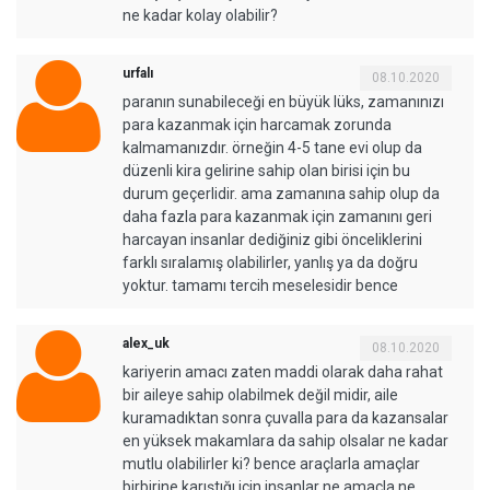
ne kadar kolay olabilir?
urfalı
08.10.2020
paranın sunabileceği en büyük lüks, zamanınızı
para kazanmak için harcamak zorunda
kalmamanızdır. örneğin 4-5 tane evi olup da
düzenli kira gelirine sahip olan birisi için bu
durum geçerlidir. ama zamanına sahip olup da
daha fazla para kazanmak için zamanını geri
harcayan insanlar dediğiniz gibi önceliklerini
farklı sıralamış olabilirler, yanlış ya da doğru
yoktur. tamamı tercih meselesidir bence
alex_uk
08.10.2020
kariyerin amacı zaten maddi olarak daha rahat
bir aileye sahip olabilmek değil midir, aile
kuramadıktan sonra çuvalla para da kazansalar
en yüksek makamlara da sahip olsalar ne kadar
mutlu olabilirler ki? bence araçlarla amaçlar
birbirine karıştığı için insanlar ne amaçla ne