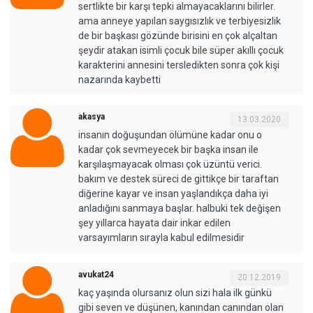
sertlikte bir karşı tepki almayacaklarını bilirler.
ama anneye yapılan saygısızlık ve terbiyesizlik
de bir başkası gözünde birisini en çok alçaltan
şeydir atakan isimli çocuk bile süper akıllı çocuk
karakterini annesini tersledikten sonra çok kişi
nazarında kaybetti
akasya
13.03.2020
insanın doğuşundan ölümüne kadar onu o
kadar çok sevmeyecek bir başka insan ile
karşılaşmayacak olması çok üzüntü verici.
bakım ve destek süreci de gittikçe bir taraftan
diğerine kayar ve insan yaşlandıkça daha iyi
anladığını sanmaya başlar. halbuki tek değişen
şey yıllarca hayata dair inkar edilen
varsayımların sırayla kabul edilmesidir
avukat24
20.12.2019
kaç yaşında olursanız olun sizi hala ilk günkü
gibi seven ve düşünen, kanından canından olan