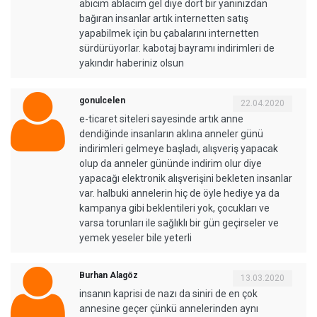
abicim ablacım gel diye dört bir yanınızdan
bağıran insanlar artık internetten satış
yapabilmek için bu çabalarını internetten
sürdürüyorlar. kabotaj bayramı indirimleri de
yakındır haberiniz olsun
gonulcelen
22.04.2020
e-ticaret siteleri sayesinde artık anne
dendiğinde insanların aklına anneler günü
indirimleri gelmeye başladı, alışveriş yapacak
olup da anneler gününde indirim olur diye
yapacağı elektronik alışverişini bekleten insanlar
var. halbuki annelerin hiç de öyle hediye ya da
kampanya gibi beklentileri yok, çocukları ve
varsa torunları ile sağlıklı bir gün geçirseler ve
yemek yeseler bile yeterli
Burhan Alagöz
13.03.2020
insanın kaprisi de nazı da siniri de en çok
annesine geçer çünkü annelerinden aynı