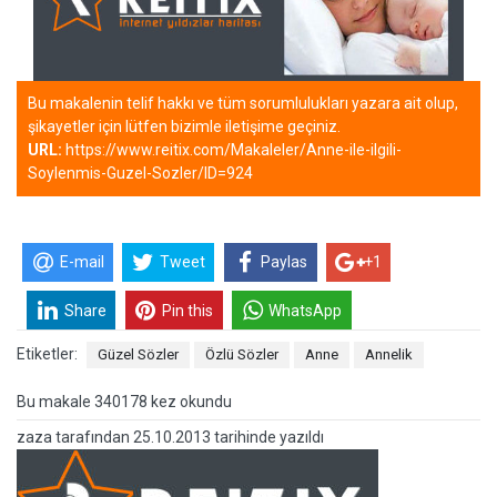
Bu makalenin telif hakkı ve tüm sorumlulukları yazara ait olup,
şikayetler için lütfen bizimle iletişime geçiniz.
URL:
https://www.reitix.com/Makaleler/Anne-ile-ilgili-
Soylenmis-Guzel-Sozler/ID=924
E-mail
Tweet
Paylas
+1
Share
Pin this
WhatsApp
Etiketler:
Güzel Sözler
Özlü Sözler
Anne
Annelik
Bu makale 340178 kez okundu
zaza
tarafından
25.10.2013 tarihinde yazıldı