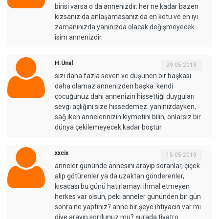
birisi varsa o da annenizdir. her ne kadar bazen
kızsanız da anlaşamasanız da en kötü ve en iyi
zamanınızda yanınızda olacak değişmeyecek
isim annenizdir.
H.Ünal
29.05.2019
sizi daha fazla seven ve düşünen bir başkası
daha olamaz annenizden başka. kendi
çocuğunuz dahi annenizin hissettiği duyguları
sevgi açlığını size hissedemez. yanınızdayken,
sağ iken annelerinizin kıymetini bilin, onlarsız bir
dünya çekilemeyecek kadar boştur.
xxcix
15.05.2019
anneler gününde annesini arayıp soranlar, çiçek
alıp götürenler ya da uzaktan gönderenler,
kısacası bu günü hatırlamayı ihmal etmeyen
herkes var olsun, peki anneler gününden bir gün
sonra ne yaptınız? anne bir şeye ihtiyacın var mı
diye arayıp sordunuz mu? şurada tiyatro