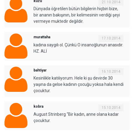
kuzu
21.10.2014
Dünyada öğretilen bütün bilgilerin hiçbiri bize,
bir ananın bakışının, bir kelimesinin verdiği şeyi
vermeye muktedir değildir.
murattaha
17.10.2014
kadına saygılı ol. Çünkü O insanoğlunun anasıdır.
HZ. ALİ
bahtiyar
16.10.2014
Kesinlikle katılıyorum. Hele ki şu devirde 30
yaşına da gelse kadının çocuğu yoksa hala kendi
çocuktur.
kobra
15.10.2014
August Strinberg “Bir kadın, anne olana kadar
çocuktur.