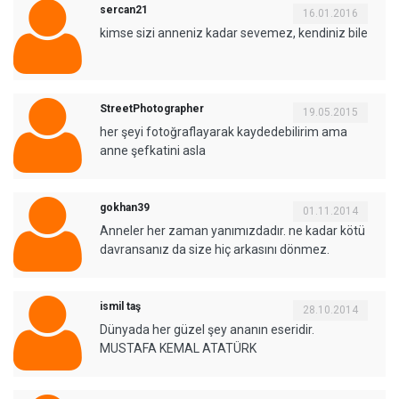
sercan21
16.01.2016
kimse sizi anneniz kadar sevemez, kendiniz bile
StreetPhotographer
19.05.2015
her şeyi fotoğraflayarak kaydedebilirim ama
anne şefkatini asla
gokhan39
01.11.2014
Anneler her zaman yanımızdadır. ne kadar kötü
davransanız da size hiç arkasını dönmez.
ismil taş
28.10.2014
Dünyada her güzel şey ananın eseridir.
MUSTAFA KEMAL ATATÜRK