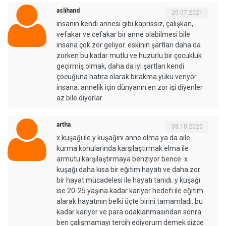
aslihand
20.07.2021
insanın kendi annesi gibi kaprissiz, çalışkan,
vefakar ve cefakar bir anne olabilmesi bile
insana çok zor geliyor. eskinin şartları daha da
zorken bu kadar mutlu ve huzurlu bir çocukluk
geçirmiş olmak, daha da iyi şartları kendi
çocuğuna hatıra olarak bırakma yükü veriyor
insana. annelik için dünyanın en zor işi diyenler
az bile diyorlar
artha
08.10.2020
x kuşağı ile y kuşağını anne olma ya da aile
kurma konularında karşılaştırmak elma ile
armutu karşılaştırmaya benziyor bence. x
kuşağı daha kısa bir eğitim hayatı ve daha zor
bir hayat mücadelesi ile hayatı tanıdı. y kuşağı
ise 20-25 yaşına kadar kariyer hedefi ile eğitim
alarak hayatının belki üçte birini tamamladı. bu
kadar kariyer ve para odaklanmasından sonra
ben çalışmamayı tercih ediyorum demek sizce