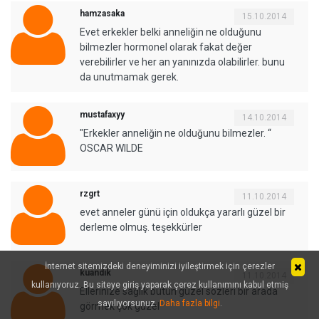
hamzasaka
15.10.2014
Evet erkekler belki anneliğin ne olduğunu
bilmezler hormonel olarak fakat değer
verebilirler ve her an yanınızda olabilirler. bunu
da unutmamak gerek.
mustafaxyy
14.10.2014
"Erkekler anneliğin ne olduğunu bilmezler. “
OSCAR WILDE
rzgrt
11.10.2014
evet anneler günü için oldukça yararlı güzel bir
derleme olmuş. teşekkürler
İnternet sitemizdeki deneyiminizi iyileştirmek için çerezler
kuandık
11.10.2014
kullanıyoruz. Bu siteye giriş yaparak çerez kullanımını kabul etmiş
Ellerinize sağlık bütün güzel sözleri bir arada
sayılıyorsunuz.
Daha fazla bilgi
.
görmek çok güzel