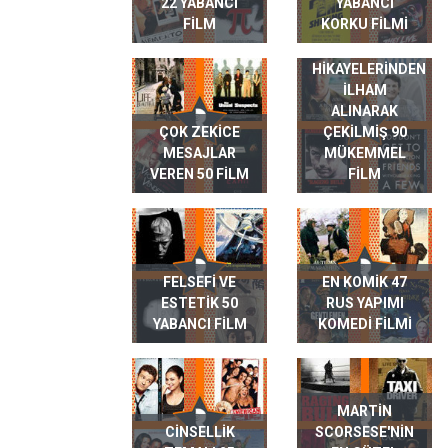
22 YABANCI
YABANCI
FILM
KORKU FILMI
GERÇEK HAYAT
HIKAYELERINDEN
ILHAM
ALINARAK
ÇOK ZEKICE
ÇEKILMIŞ 90
MESAJLAR
MÜKEMMEL
VEREN 50 FILM
FILM
FELSEFI VE
EN KOMIK 47
ESTETIK 50
RUS YAPIMI
YABANCI FILM
KOMEDI FILMI
MARTIN
CINSELLIK
SCORSESE'NIN