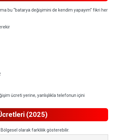
Ama bu “batarya değişimini de kendim yapayım” fikri her
erekir
z
im ücreti yerine, yanlışlıkla telefonun içini
cretleri (2025)
ölgesel olarak farklılık gösterebilir.