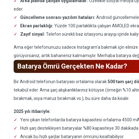
Arka planda çalışan uygulamalar:
Özellikle sosyal medya uy
eder.
Güncelleme sonrası yazılım hataları:
Android güncellemeleri 
Ekran parlaklığı:
Yüzde 100 parlaklıkta çalışan AMOLED ekranl
Zayıf sinyal:
Telefon sürekli baz istasyonu arayışı içinde kalı
Ama eğer telefonunuzu sadece Instagram’a bakmak için elinize a
görüyorsanız, artık bahaneniz kalmamıştır. Merhaba batarya deği
Batarya Ömrü Gerçekten Ne Kadar?
Bir Android telefonun bataryası ortalama olarak
500 tam şarj d
tekabül eder. Ama şarj alışkanlıklarınız kötüyse (örneğin %10 al
bırakmak, ısıya maruz bırakmak vs.), bu süre daha da kısalır.
2025 yılı itibariyle:
Yeni çıkan telefonlarda batarya kapasitesi ortalama 4500 m
Hızlı şarj destekleyen bataryalar %80 kapasiteye 30 dakikada 
Ancak bu hızlı şarjlar bataryanın ömrünü kısaltabiliyor