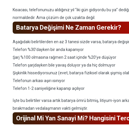
Kısacası, telefonunuzu aldığınız yıl “iki gün gidiyordu bu ya” dedi
normaldedir. Ama çözüm de çok uzakta değil.
Batarya Değişimi Ne Zaman Gerekir?
Aşağıdaki belirtilerden en az 3 tanesi sizde varsa, batarya değ
Telefon %30’dayken bir anda kapanıyor
Şarj %100 olmasına rağmen 2 saat içinde %20’ye düşüyor
Telefon şarjdayken bile yavaş doluyor ya da hiç dolmuyor
Şişkinlik hissediyorsunuz (evet, batarya fiziksel olarak şişmiş olabi
Telefonun arkası aşırı ısınıyor
Telefon 1-2 saniyeliğine kapanıp açılıyor
İşte bu belirtiler varsa artık batarya ömrü bitmiş, litiyum-iyon a
bırakmadan vedalaşmanın vakti gelmiştir.
Orijinal Mi Yan Sanayi Mi? Hangisini Ter