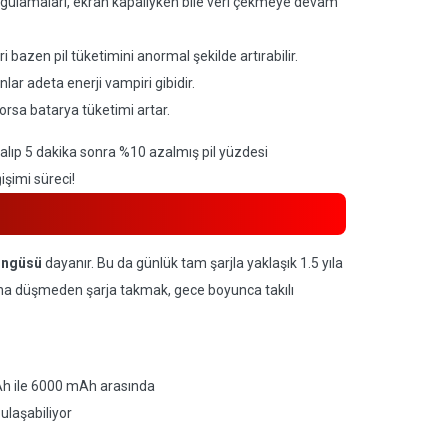
gulamaları, ekran kapalıyken bile veri çekmeye devam
bazen pil tüketimini anormal şekilde artırabilir.
ar adeta enerji vampiri gibidir.
yorsa batarya tüketimi artar.
lıp 5 dakika sonra %10 azalmış pil yüzdesi
şimi süreci!
öngüsü
dayanır. Bu da günlük tam şarjla yaklaşık 1.5 yıla
tına düşmeden şarja takmak, gece boyunca takılı
Ah ile 6000 mAh arasında
ulaşabiliyor