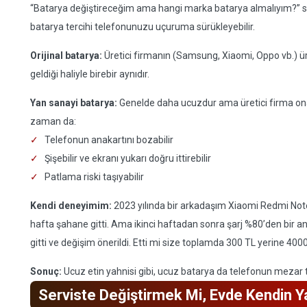
“Batarya değiştireceğim ama hangi marka batarya almalıyım?” soru
batarya tercihi telefonunuzu uçuruma sürükleyebilir.
Orijinal batarya:
Üretici firmanın (Samsung, Xiaomi, Oppo vb.) üre
geldiği haliyle birebir aynıdır.
Yan sanayi batarya:
Genelde daha ucuzdur ama üretici firma ona
zaman da:
Telefonun anakartını bozabilir
Şişebilir ve ekranı yukarı doğru ittirebilir
Patlama riski taşıyabilir
Kendi deneyimim:
2023 yılında bir arkadaşım Xiaomi Redmi Note 
hafta şahane gitti. Ama ikinci haftadan sonra şarj %80’den bir 
gitti ve değişim önerildi. Etti mi size toplamda 300 TL yerine 400
Sonuç:
Ucuz etin yahnisi gibi, ucuz batarya da telefonun mezar taşı
Serviste Değiştirmek Mi, Evde Kendin 