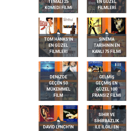
TEMALI 25
EN GÜZEL
KOMEDI FILMI
FILMLERI
TOM HANKS'IN
SINEMA
EN GÜZEL
TARIHININ EN
FILMLERI
KANLI 75 FILMI
DENIZDE
GELMIŞ
GEÇEN 50
GEÇMIŞ EN
MÜKEMMEL
GÜZEL 100
FILM
FRANSIZ FILMI
SIHIR VE
SIHIRBAZLIK
DAVID LYNCH'IN
ILE ILGILI EN