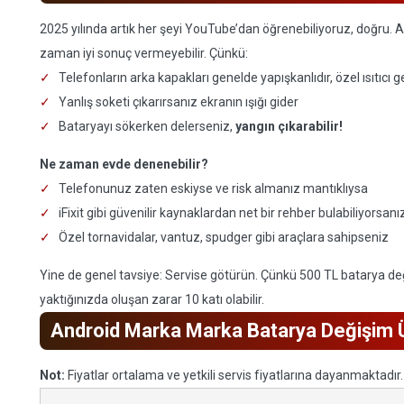
2025 yılında artık her şeyi YouTube’dan öğrenebiliyoruz, doğru. 
zaman iyi sonuç vermeyebilir. Çünkü:
Telefonların arka kapakları genelde yapışkanlıdır, özel ısıtıcı g
Yanlış soketi çıkarırsanız ekranın ışığı gider
Bataryayı sökerken delerseniz,
yangın çıkarabilir!
Ne zaman evde denenebilir?
Telefonunuz zaten eskiyse ve risk almanız mantıklıysa
iFixit gibi güvenilir kaynaklardan net bir rehber bulabiliyorsanı
Özel tornavidalar, vantuz, spudger gibi araçlara sahipseniz
Yine de genel tavsiye: Servise götürün. Çünkü 500 TL batarya değiş
yaktığınızda oluşan zarar 10 katı olabilir.
Android Marka Marka Batarya Değişim Ü
Not:
Fiyatlar ortalama ve yetkili servis fiyatlarına dayanmaktadır. B