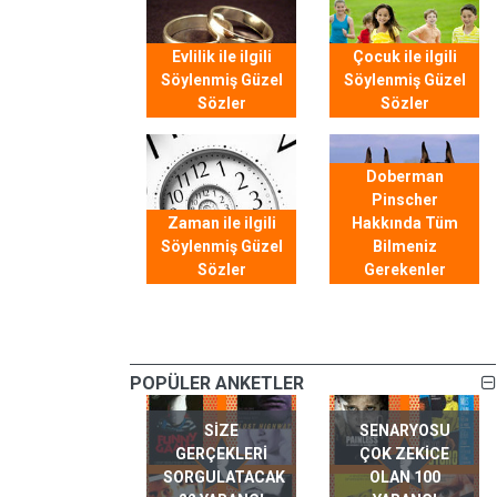
Evlilik ile ilgili
Çocuk ile ilgili
Söylenmiş Güzel
Söylenmiş Güzel
Sözler
Sözler
Doberman
Pinscher
Zaman ile ilgili
Hakkında Tüm
Söylenmiş Güzel
Bilmeniz
Sözler
Gerekenler
POPÜLER ANKETLER
SIZE
SENARYOSU
GERÇEKLERI
ÇOK ZEKICE
SORGULATACAK
OLAN 100