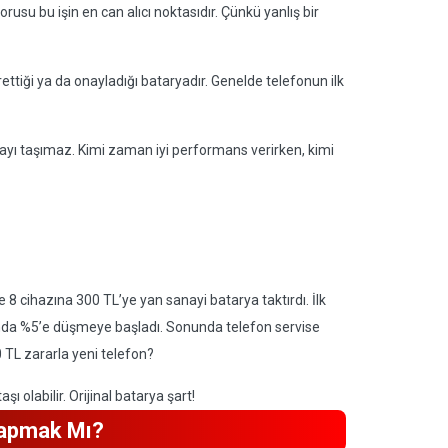
su bu işin en can alıcı noktasıdır. Çünkü yanlış bir
ttiği ya da onayladığı bataryadır. Genelde telefonun ilk
yı taşımaz. Kimi zaman iyi performans verirken, kimi
8 cihazına 300 TL’ye yan sanayi batarya taktırdı. İlk
anda %5’e düşmeye başladı. Sonunda telefon servise
0 TL zararla yeni telefon?
 olabilir. Orijinal batarya şart!
Yapmak Mı?