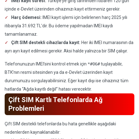
IMEI kayıt süresi:
Türkiye’ye giriş tarihinden itibaren 120 gün
içinde e-Devlet üzerinden cihazınızı kayıt ettirmeniz gerekir.
Harç ödemesi:
IMEI kayıt işlemi için belirlenen harç 2025 yılı
itibarıyla 31.692 TL'dir. Bu ödeme yapılmadan IMEI kaydı
tamamlanamaz.
Çift SIM destekli cihazlarda kayıt:
Her iki IMEI numarasının da
ayrı ayrı kayıt edilmesi gerekir. Aksi halde yalnızca bir SIM çalışır.
Telefonunuzun IMEI’sini kontrol etmek için
*#06#
tuşlayabilir,
BTK’nın resmi sitesinden ya da e-Devlet üzerinden kayıt
durumunuzu sorgulayabilirsiniz. Eğer kayıt dışı ise cihazınız tüm
hatlarda “Ağda kayıtlı değil” hatası verecektir.
Çift SIM Kartlı Telefonlarda Ağ
Problemleri
Çift SIM destekli telefonlarda bu hata genellikle aşağıdaki
nedenlerden kaynaklanabilir: