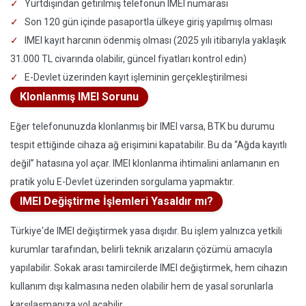
Yurtdışından getirilmiş telefonun IMEI numarası
Son 120 gün içinde pasaportla ülkeye giriş yapılmış olması
IMEI kayıt harcının ödenmiş olması (2025 yılı itibarıyla yaklaşık
31.000 TL civarında olabilir, güncel fiyatları kontrol edin)
E-Devlet üzerinden kayıt işleminin gerçekleştirilmesi
Klonlanmış IMEI Sorunu
Eğer telefonunuzda klonlanmış bir IMEI varsa, BTK bu durumu
tespit ettiğinde cihaza ağ erişimini kapatabilir. Bu da “Ağda kayıtlı
değil” hatasına yol açar. IMEI klonlanma ihtimalini anlamanın en
pratik yolu E-Devlet üzerinden sorgulama yapmaktır.
IMEI Değiştirme İşlemleri Yasaldır mı?
Türkiye'de IMEI değiştirmek yasa dışıdır. Bu işlem yalnızca yetkili
kurumlar tarafından, belirli teknik arızaların çözümü amacıyla
yapılabilir. Sokak arası tamircilerde IMEI değiştirmek, hem cihazın
kullanım dışı kalmasına neden olabilir hem de yasal sorunlarla
karşılaşmanıza yol açabilir.