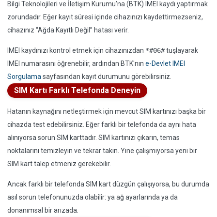
Bilgi Teknolojileri ve İletişim Kurumu’na (BTK) IMEI kaydı yaptırmak
zorundadır. Eğer kayıt süresi içinde cihazınızı kaydettirmezseniz,
cihazınız “Ağda Kayıtlı Değil” hatası verir.
IMEI kaydınızı kontrol etmek için cihazınızdan
*#06#
tuşlayarak
IMEI numarasını öğrenebilir, ardından BTK'nın
e-Devlet IMEI
Sorgulama
sayfasından kayıt durumunu görebilirsiniz.
SIM Kartı Farklı Telefonda Deneyin
Hatanın kaynağını netleştirmek için mevcut SIM kartınızı başka bir
cihazda test edebilirsiniz. Eğer farklı bir telefonda da aynı hata
alınıyorsa sorun SIM karttadır. SIM kartınızı çıkarın, temas
noktalarını temizleyin ve tekrar takın. Yine çalışmıyorsa yeni bir
SIM kart talep etmeniz gerekebilir.
Ancak farklı bir telefonda SIM kart düzgün çalışıyorsa, bu durumda
asıl sorun telefonunuzda olabilir: ya ağ ayarlarında ya da
donanımsal bir arızada.