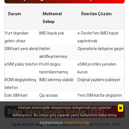
Durum
Muhtemel
Önerilen Çözüm
Sebep
Yurt dışından
IMEI kaydı yok
e-Devlet’ten IMEI kaydı
gelen cihaz
yaptırılmalı
SIM kart yeni alındı
Hattın
Operatörle iletişime geçin
aktifleşmemesi
eSIM yüklü telefon
Profil doğru
eSIM profilini yeniden
tanımlanmamış
kurun
ROM değiştirilmiş
IMEI silinmiş olabilir
Orijinal yazılımı yükleyin
telefon
Eski SIM kart
Çip arızası
Yeni SIM kartla değiştirin
İnternet sitemizdeki deneyiminizi iyileştirmek için çerezler
Diğer Sıkça Sorulan Sorular (SSS)
kullanıyoruz. Bu siteye giriş yaparak çerez kullanımını kabul etmiş
sayılıyorsunuz.
Daha fazla bilgi
.
“Ağda kayıtlı değil” hatası neden olur?
En sık nedenler: IMEI