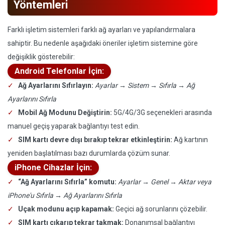
Yöntemleri
Farklı işletim sistemleri farklı ağ ayarları ve yapılandırmalara
sahiptir. Bu nedenle aşağıdaki öneriler işletim sistemine göre
değişiklik gösterebilir:
Android Telefonlar İçin:
Ağ Ayarlarını Sıfırlayın:
Ayarlar → Sistem → Sıfırla → Ağ
Ayarlarını Sıfırla
Mobil Ağ Modunu Değiştirin:
5G/4G/3G seçenekleri arasında
manuel geçiş yaparak bağlantıyı test edin.
SIM kartı devre dışı bırakıp tekrar etkinleştirin:
Ağ kartının
yeniden başlatılması bazı durumlarda çözüm sunar.
iPhone Cihazlar İçin:
“Ağ Ayarlarını Sıfırla” komutu:
Ayarlar → Genel → Aktar veya
iPhone'u Sıfırla → Ağ Ayarlarını Sıfırla
Uçak modunu açıp kapamak:
Geçici ağ sorunlarını çözebilir.
SIM kartı çıkarıp tekrar takmak:
Donanımsal bağlantıyı