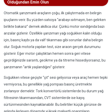
Olduğundan Emin Olun
Otomatik şanzımanlı araçların çoğu, ilk çalıştırmada en belirgin
ipuçlarını verir. Bu yüzden satıcıya “arabayı ısıtmayın, ben gelirken
birlikte bakarız” demek akıllıca olur. Çünkü motor ısındığında bazı
arızalar gizlenir. Özellikle şanzıman yağı soğukken kalın olduğu
için, basınç kaybı ya da valf tıkanması gibi sorunlar daha belirgin
olur. Soğuk motorla yapılan test, size aracın gerçek durumunu
gösterir. Eğer motor çalıştıktan hemen sonra geri vitese
geçirdiğinizde sarsıntı, gecikme ya da titreme hissediyorsanız, bu
şanzımanın “artık yaşlandığını” gösterir.
Soğukken vitese geçişte “çıt” sesi geliyorsa veya araç hemen tepki
vermiyorsa, bu genellikle yağ pompası basınç üretmekte
zorlanıyor demektir. Tork konvertörlü sistemlerde bu durum yağ
filtresinin tıkanmasından, CVT sistemlerde ise kayış
sürtünmesinden kaynaklanabilir. Bu belirtiler küçük görünse de
aslında ilerleyen dönemde yüksek maliyetli onarımların