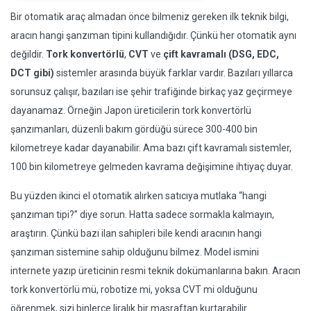
Bir otomatik araç almadan önce bilmeniz gereken ilk teknik bilgi,
aracın hangi şanzıman tipini kullandığıdır. Çünkü her otomatik aynı
değildir.
Tork konvertörlü
,
CVT
ve
çift kavramalı (DSG, EDC,
DCT gibi)
sistemler arasında büyük farklar vardır. Bazıları yıllarca
sorunsuz çalışır, bazıları ise şehir trafiğinde birkaç yaz geçirmeye
dayanamaz. Örneğin Japon üreticilerin tork konvertörlü
şanzımanları, düzenli bakım gördüğü sürece 300-400 bin
kilometreye kadar dayanabilir. Ama bazı çift kavramalı sistemler,
100 bin kilometreye gelmeden kavrama değişimine ihtiyaç duyar.
Bu yüzden ikinci el otomatik alırken satıcıya mutlaka “hangi
şanzıman tipi?” diye sorun. Hatta sadece sormakla kalmayın,
araştırın. Çünkü bazı ilan sahipleri bile kendi aracının hangi
şanzıman sistemine sahip olduğunu bilmez. Model ismini
internete yazıp üreticinin resmi teknik dokümanlarına bakın. Aracın
tork konvertörlü mü, robotize mi, yoksa CVT mi olduğunu
öğrenmek, sizi binlerce liralık bir masraftan kurtarabilir.