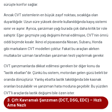
sürüşte konfor sağlar.
Ancak CVT sistemlerin en büyük zayıf noktası, sıcaklığa olan
duyarlılığıdır. Uzun süre yüksek devirle kullanıldığında kayış sistemi
ısınır ve aşınır. Ayrıca, şanzıman yağı burada çok daha kritik bir role
sahiptir. Eğer geçmişte yağ değişimi ihmal edilmişse, CVT’nin ömrü
ciddi biçimde kısalır. İkinci el piyasasında Nissan, Subaru, Honda
gibi markaların CVT modelleri çoktur. Fakat bu araçları alırken
mutlaka bir uzman tarafından şanzıman testi yaptırmak gerekir.
CVT şanzımanlarda dikkat edilmesi gereken bir diğer konu da
“lastik ebatları”dır. Çünkü bu sistem, motordan gelen gücü belirli bir
oranda dönüştürür. Yanlış ebatta lastik takıldığında bile kasnak
oranları bozulabilir ve şanzıman hata moduna geçebilir. Bu yüzden
CVT’li araçlarda lastik değişimi bile özen ister.
3. Çift Kavramalı Şanzıman (DCT, DSG, EDC) – Hızlı
Ama Nazlı