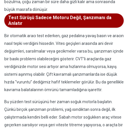
bozulma, çoğu zaman bir süre daha gizli kalır ama sonrasında
büyük masrafa dönüşür.
Test Sürüşü Sadece Motoru Değil, Şanzımanı da
Anlatır
Bir otomatik aracı test ederken, gaz pedalına yavaş basın ve aracın
nasıl tepki verdiğini hissedin. Vites geçişleri arasında ani devir
değişimleri, sarsılmalar veya gecikmeler varsa bu, şanzıman içinde
bir baskı problemi olabileceğini gösterir. CVT’li araçlarda gaz
verdiğinizde motor sesi artıyor ama hızlanma olmuyorsa, kayış
sistemi aşınmış olabilir. Çift kavramalı şanzımanlarda ise düşük
hızda “vuruntu” dediğimiz hafif teklemeler görülür. Bu da genellikle
kavrama balatalarının ömrünü tamamladığına işarettir.
Bu yüzden test sürüşünü her zaman soğuk motorla başlatın.
Çünkü birçok şanzıman problemi, yağ ısındıktan sonra değil, ilk
çalıştırmada kendini belli eder. Sabah motor soğukken araç vitese
geçerken sarsılıyor veya geri viteste titreme yapıyorsa, o araçta bir