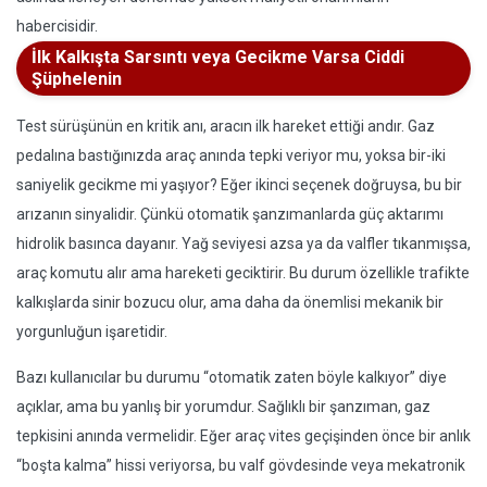
habercisidir.
İlk Kalkışta Sarsıntı veya Gecikme Varsa Ciddi
Şüphelenin
Test sürüşünün en kritik anı, aracın ilk hareket ettiği andır. Gaz
pedalına bastığınızda araç anında tepki veriyor mu, yoksa bir-iki
saniyelik gecikme mi yaşıyor? Eğer ikinci seçenek doğruysa, bu bir
arızanın sinyalidir. Çünkü otomatik şanzımanlarda güç aktarımı
hidrolik basınca dayanır. Yağ seviyesi azsa ya da valfler tıkanmışsa,
araç komutu alır ama hareketi geciktirir. Bu durum özellikle trafikte
kalkışlarda sinir bozucu olur, ama daha da önemlisi mekanik bir
yorgunluğun işaretidir.
Bazı kullanıcılar bu durumu “otomatik zaten böyle kalkıyor” diye
açıklar, ama bu yanlış bir yorumdur. Sağlıklı bir şanzıman, gaz
tepkisini anında vermelidir. Eğer araç vites geçişinden önce bir anlık
“boşta kalma” hissi veriyorsa, bu valf gövdesinde veya mekatronik