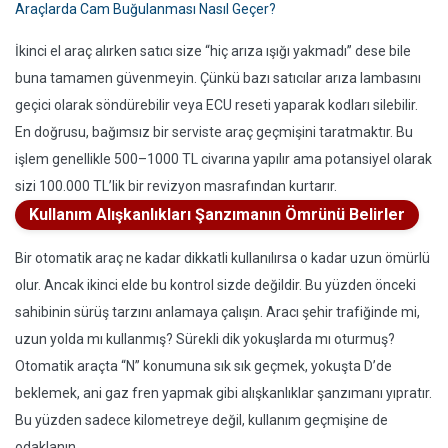
Araçlarda Cam Buğulanması Nasıl Geçer?
İkinci el araç alırken satıcı size “hiç arıza ışığı yakmadı” dese bile
buna tamamen güvenmeyin. Çünkü bazı satıcılar arıza lambasını
geçici olarak söndürebilir veya ECU reseti yaparak kodları silebilir.
En doğrusu, bağımsız bir serviste araç geçmişini taratmaktır. Bu
işlem genellikle 500–1000 TL civarına yapılır ama potansiyel olarak
sizi 100.000 TL’lik bir revizyon masrafından kurtarır.
Kullanım Alışkanlıkları Şanzımanın Ömrünü Belirler
Bir otomatik araç ne kadar dikkatli kullanılırsa o kadar uzun ömürlü
olur. Ancak ikinci elde bu kontrol sizde değildir. Bu yüzden önceki
sahibinin sürüş tarzını anlamaya çalışın. Aracı şehir trafiğinde mi,
uzun yolda mı kullanmış? Sürekli dik yokuşlarda mı oturmuş?
Otomatik araçta “N” konumuna sık sık geçmek, yokuşta D’de
beklemek, ani gaz fren yapmak gibi alışkanlıklar şanzımanı yıpratır.
Bu yüzden sadece kilometreye değil, kullanım geçmişine de
odaklanın.