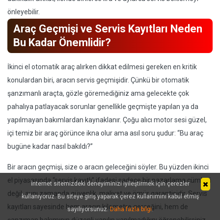
önleyebilir.
Araç Geçmişi ve Servis Kayıtları Neden
Bu Kadar Önemlidir?
İkinci el otomatik araç alırken dikkat edilmesi gereken en kritik
konulardan biri, aracın servis geçmişidir. Çünkü bir otomatik
şanzımanlı araçta, gözle göremediğiniz ama gelecekte çok
pahalıya patlayacak sorunlar genellikle geçmişte yapılan ya da
yapılmayan bakımlardan kaynaklanır. Çoğu alıcı motor sesi güzel,
içi temiz bir araç görünce ikna olur ama asıl soru şudur: “Bu araç
bugüne kadar nasıl bakıldı?”
Bir aracın geçmişi, size o aracın geleceğini söyler. Bu yüzden ikinci
el piyasasında “servis kayıtlı” ifadesi sadece bir pazarlama cümlesi
İnternet sitemizdeki deneyiminizi iyileştirmek için çerezler
değil, aynı zamanda güvenlik, maliyet ve ömür garantisidir. Servis
kullanıyoruz. Bu siteye giriş yaparak çerez kullanımını kabul etmiş
kayıtları sayesinde hem aracın kilometre gerçeğini, hem de
sayılıyorsunuz.
Daha fazla bilgi
.