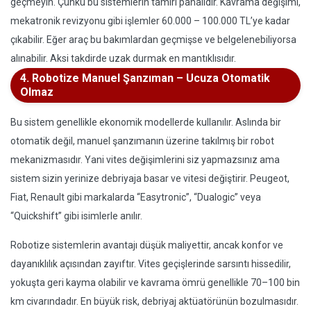
geçmeyin. Çünkü bu sistemlerin tamiri pahalıdır. Kavrama değişimi,
mekatronik revizyonu gibi işlemler 60.000 – 100.000 TL’ye kadar
çıkabilir. Eğer araç bu bakımlardan geçmişse ve belgelenebiliyorsa
alınabilir. Aksi takdirde uzak durmak en mantıklısıdır.
4. Robotize Manuel Şanzıman – Ucuza Otomatik
Olmaz
Bu sistem genellikle ekonomik modellerde kullanılır. Aslında bir
otomatik değil, manuel şanzımanın üzerine takılmış bir robot
mekanizmasıdır. Yani vites değişimlerini siz yapmazsınız ama
sistem sizin yerinize debriyaja basar ve vitesi değiştirir. Peugeot,
Fiat, Renault gibi markalarda “Easytronic”, “Dualogic” veya
“Quickshift” gibi isimlerle anılır.
Robotize sistemlerin avantajı düşük maliyettir, ancak konfor ve
dayanıklılık açısından zayıftır. Vites geçişlerinde sarsıntı hissedilir,
yokuşta geri kayma olabilir ve kavrama ömrü genellikle 70–100 bin
km civarındadır. En büyük risk, debriyaj aktüatörünün bozulmasıdır.