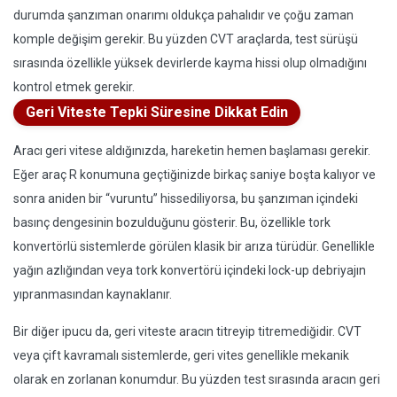
durumda şanzıman onarımı oldukça pahalıdır ve çoğu zaman
komple değişim gerekir. Bu yüzden CVT araçlarda, test sürüşü
sırasında özellikle yüksek devirlerde kayma hissi olup olmadığını
kontrol etmek gerekir.
Geri Viteste Tepki Süresine Dikkat Edin
Aracı geri vitese aldığınızda, hareketin hemen başlaması gerekir.
Eğer araç R konumuna geçtiğinizde birkaç saniye boşta kalıyor ve
sonra aniden bir “vuruntu” hissediliyorsa, bu şanzıman içindeki
basınç dengesinin bozulduğunu gösterir. Bu, özellikle tork
konvertörlü sistemlerde görülen klasik bir arıza türüdür. Genellikle
yağın azlığından veya tork konvertörü içindeki lock-up debriyajın
yıpranmasından kaynaklanır.
Bir diğer ipucu da, geri viteste aracın titreyip titremediğidir. CVT
veya çift kavramalı sistemlerde, geri vites genellikle mekanik
olarak en zorlanan konumdur. Bu yüzden test sırasında aracın geri