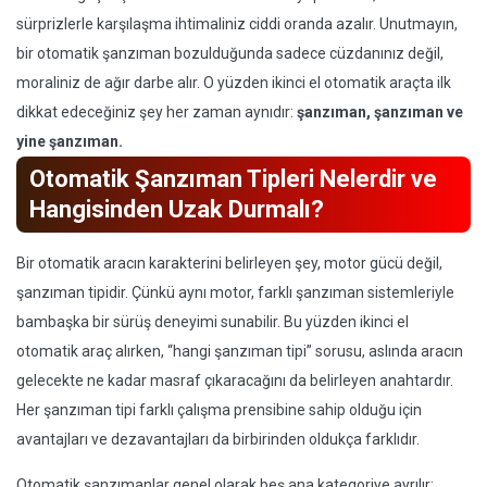
sürprizlerle karşılaşma ihtimaliniz ciddi oranda azalır. Unutmayın,
bir otomatik şanzıman bozulduğunda sadece cüzdanınız değil,
moraliniz de ağır darbe alır. O yüzden ikinci el otomatik araçta ilk
dikkat edeceğiniz şey her zaman aynıdır:
şanzıman, şanzıman ve
yine şanzıman.
Otomatik Şanzıman Tipleri Nelerdir ve
Hangisinden Uzak Durmalı?
Bir otomatik aracın karakterini belirleyen şey, motor gücü değil,
şanzıman tipidir. Çünkü aynı motor, farklı şanzıman sistemleriyle
bambaşka bir sürüş deneyimi sunabilir. Bu yüzden ikinci el
otomatik araç alırken, “hangi şanzıman tipi” sorusu, aslında aracın
gelecekte ne kadar masraf çıkaracağını da belirleyen anahtardır.
Her şanzıman tipi farklı çalışma prensibine sahip olduğu için
avantajları ve dezavantajları da birbirinden oldukça farklıdır.
Otomatik şanzımanlar genel olarak beş ana kategoriye ayrılır: