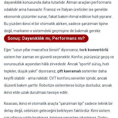
dayanıklılık konusunda daha tutarlıdır. Alman araçları performans
odaklıdır ama hassastır. Fransız ve İtalyan üreticiler ise genelde
ekonomik çözümler sunar, fakat bakım ihmal edilirse hızlı yıpranır.
Bu yüzden ikinci el bir otomatik alırken, sadece şanzıman tipine
değil, markanın o sistemdeki geçmişine de bakmak gerekir.
Sonuç: Dayanıklılık mı, Performans mı?
Eğer “uzun yıllar masrafsız binsin” diyorsanız,
tork konvertörlü
sistem her zaman en güvenli seçenektir. Konfor, pürüzsüz geçiş ve
sorunsuzluk açısından hâlâ zirvededir. Ancak “sportif sürüş, hızlı
tepkiler, düşük yakıt” diyorsanız,
çift kavramalı
sistemler daha
keyifli olabilir - ama risklidir. CVT konforu sevenler içindir, ancak
düzenli bakım şarttır. Robotize sistemlerse bütçe dostudur, ancak
ikinci elde uzak durulması tavsiye edilir.
Kısacası, ikinci el otomatik araçta “şanzıman tipi” sadece teknik bir
detay değil, cebinizin geleceğini belirleyen faktördür. Kimi sistem
sizi yıllarca yolda bırakmaz, kimiyse servisten çıkartmaz. Doğru