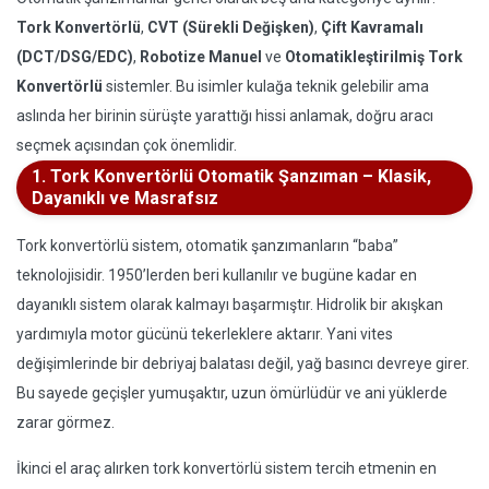
Tork Konvertörlü
,
CVT (Sürekli Değişken)
,
Çift Kavramalı
(DCT/DSG/EDC)
,
Robotize Manuel
ve
Otomatikleştirilmiş Tork
Konvertörlü
sistemler. Bu isimler kulağa teknik gelebilir ama
aslında her birinin sürüşte yarattığı hissi anlamak, doğru aracı
seçmek açısından çok önemlidir.
1. Tork Konvertörlü Otomatik Şanzıman – Klasik,
Dayanıklı ve Masrafsız
Tork konvertörlü sistem, otomatik şanzımanların “baba”
teknolojisidir. 1950’lerden beri kullanılır ve bugüne kadar en
dayanıklı sistem olarak kalmayı başarmıştır. Hidrolik bir akışkan
yardımıyla motor gücünü tekerleklere aktarır. Yani vites
değişimlerinde bir debriyaj balatası değil, yağ basıncı devreye girer.
Bu sayede geçişler yumuşaktır, uzun ömürlüdür ve ani yüklerde
zarar görmez.
İkinci el araç alırken tork konvertörlü sistem tercih etmenin en