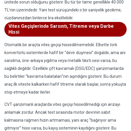
ünitede sorun olduğunu gösterir. Bu tür bir tamir genellikle 40.000
TL’nin üzerindedir. Yani test sürüşündeki o bir saniyelik gecikme,
cüzdanınızdan binlerce lira eksiltebilir.
Vites Geçişlerinde Sarsıntı, Titreme veya Darbe
Hissi
Otomatik bir araçta vites geçişi hissedilmemelidir. Elbette tork
konvertörlü sistemlerde hafif bir “devir düşmesi” doğaldır, ama ani
sarsılma, öne-arkaya yığılma veya metalik tıkırtı sesi varsa, bu
sağlıklı değildir. Özellikle çift kavramalı (DSG/EDC) şanzımanlarda
bu belirtiler “kavrama balataları”nın aşındığını gösterir. Bu durum
araç ilk viteste kalkarken hafif titreme olarak başlar, sonra yokuşta
stop etmeye kadar ilerler.
CVT şanzımanlı araçlarda vites geçişi hissedilmediği için arızayı
anlamak zordur. Ancak test sırasında motor devrinin sabit
kalmasına rağmen hızın artmaması, yani araç “bağırıyor ama
gitmiyor” hissi varsa, bu kayış sisteminin kaydığını gösterir. Bu