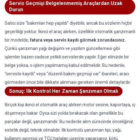
Servis Geçmişi Belgelenmemiş Araçlardan Uzak
Durun
Satıcı size “bakımları hep yapıldı” diyebilir, ancak bu sözlerin hiçbir
geçerliliği yoktur. İkinci el araç alırken, özellikle otomatik şanzımanlı
bir modelde,
fatura veya servis kaydı görmek zorundasınız.
Çünkü şanzıman yağı değişimi ve yazılım güncellemesi gibi
işlemler bazen sadece yetkili servislerde yapılır. Eğer elinizde bir
belge yoksa, o işlem yapılmamış kabul edilmelidir. Bu nedenle,
“serviste kayıtlı” veya “düzenli bakım geçmişi var” ibareleri, aracı
görmeden önce bile dikkate alınması gereken önemli detaylardır.
Sonuç: İlk Kontrol Her Zaman Şanzıman Olmalı
Birçok kişi ikinci el otomatik araç alırken motor sesine, kaportaya, iç
döşemeye bakar. Oysa sizi yolda bırakacak olan genellikle bu
parçalar değil, şanzımandır. Bu nedenle alım sürecinde önceliğiniz
estetik değil, teknik olmalıdır. İlk kontrolü şanzıman tipi, yağı,
kullanım geçmişi ve TCU hataları üzerine yaparsanız, kötü