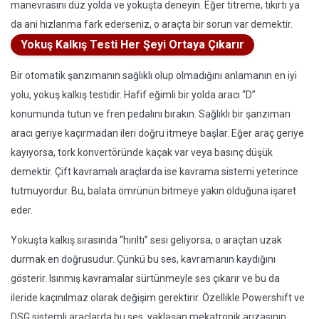
manevrasını düz yolda ve yokuşta deneyin. Eğer titreme, tıkırtı ya
da ani hızlanma fark ederseniz, o araçta bir sorun var demektir.
Yokuş Kalkış Testi Her Şeyi Ortaya Çıkarır
Bir otomatik şanzımanın sağlıklı olup olmadığını anlamanın en iyi
yolu, yokuş kalkış testidir. Hafif eğimli bir yolda aracı “D”
konumunda tutun ve fren pedalını bırakın. Sağlıklı bir şanzıman
aracı geriye kaçırmadan ileri doğru itmeye başlar. Eğer araç geriye
kayıyorsa, tork konvertöründe kaçak var veya basınç düşük
demektir. Çift kavramalı araçlarda ise kavrama sistemi yeterince
tutmuyordur. Bu, balata ömrünün bitmeye yakın olduğuna işaret
eder.
Yokuşta kalkış sırasında “hırıltı” sesi geliyorsa, o araçtan uzak
durmak en doğrusudur. Çünkü bu ses, kavramanın kaydığını
gösterir. Isınmış kavramalar sürtünmeyle ses çıkarır ve bu da
ileride kaçınılmaz olarak değişim gerektirir. Özellikle Powershift ve
DSG sistemli araçlarda bu ses, yaklaşan mekatronik arızasının