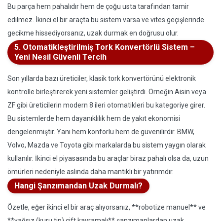
Bu parça hem pahalıdır hem de çoğu usta tarafından tamir
edilmez. İkinci el bir araçta bu sistem varsa ve vites geçişlerinde
gecikme hissediyorsanız, uzak durmak en doğrusu olur.
5. Otomatikleştirilmiş Tork Konvertörlü Sistem –
Yeni Nesil Güvenli Tercih
Son yıllarda bazı üreticiler, klasik tork konvertörünü elektronik
kontrolle birleştirerek yeni sistemler geliştirdi. Örneğin Aisin veya
ZF gibi üreticilerin modern 8 ileri otomatikleri bu kategoriye girer.
Bu sistemlerde hem dayanıklılık hem de yakıt ekonomisi
dengelenmiştir. Yani hem konforlu hem de güvenilirdir. BMW,
Volvo, Mazda ve Toyota gibi markalarda bu sistem yaygın olarak
kullanılır. İkinci el piyasasında bu araçlar biraz pahalı olsa da, uzun
ömürleri nedeniyle aslında daha mantıklı bir yatırımdır.
Hangi Şanzımandan Uzak Durmalı?
Özetle, eğer ikinci el bir araç alıyorsanız, **robotize manuel** ve
**yağsız (kuru tip) çift kavramalı** şanzımanlardan uzak