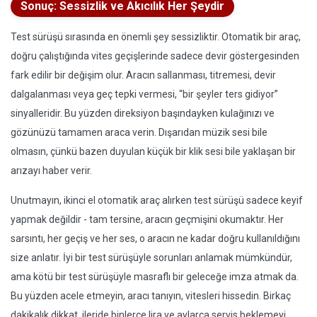
Sonuç: Sessizlik ve Akıcılık Her Şeydir
Test sürüşü sırasında en önemli şey sessizliktir. Otomatik bir araç,
doğru çalıştığında vites geçişlerinde sadece devir göstergesinden
fark edilir bir değişim olur. Aracın sallanması, titremesi, devir
dalgalanması veya geç tepki vermesi, “bir şeyler ters gidiyor”
sinyalleridir. Bu yüzden direksiyon başındayken kulağınızı ve
gözünüzü tamamen araca verin. Dışarıdan müzik sesi bile
olmasın, çünkü bazen duyulan küçük bir klik sesi bile yaklaşan bir
arızayı haber verir.
Unutmayın, ikinci el otomatik araç alırken test sürüşü sadece keyif
yapmak değildir - tam tersine, aracın geçmişini okumaktır. Her
sarsıntı, her geçiş ve her ses, o aracın ne kadar doğru kullanıldığını
size anlatır. İyi bir test sürüşüyle sorunları anlamak mümkündür,
ama kötü bir test sürüşüyle masraflı bir geleceğe imza atmak da.
Bu yüzden acele etmeyin, aracı tanıyın, vitesleri hissedin. Birkaç
dakikalık dikkat, ileride binlerce lira ve aylarca servis beklemeyi