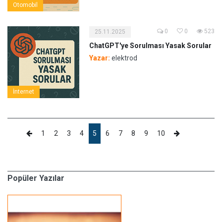
Otomobil
0
0
523
25.11.2025
ChatGPT'ye Sorulması Yasak Sorular
Yazar:
elektrod
İnternet
1
2
3
4
5
6
7
8
9
10
Popüler Yazılar