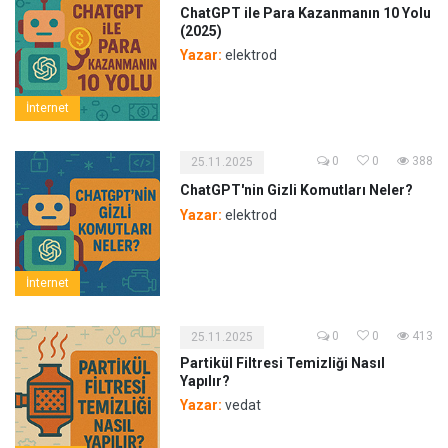
ChatGPT ile Para Kazanmanın 10 Yolu
(2025)
Yazar:
elektrod
İnternet
0
0
388
25.11.2025
ChatGPT'nin Gizli Komutları Neler?
Yazar:
elektrod
İnternet
0
0
413
25.11.2025
Partikül Filtresi Temizliği Nasıl
Yapılır?
Yazar:
vedat