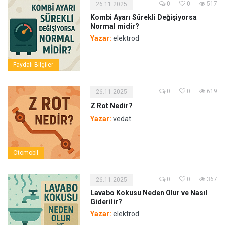
0
0
517
26.11.2025
Kombi Ayarı Sürekli Değişiyorsa
Normal midir?
Yazar:
elektrod
Faydalı Bilgiler
0
0
619
26.11.2025
Z Rot Nedir?
Yazar:
vedat
Otomobil
0
0
367
26.11.2025
Lavabo Kokusu Neden Olur ve Nasıl
Giderilir?
Yazar:
elektrod