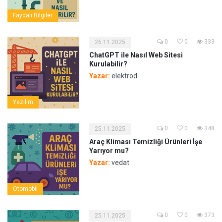
Faydalı Bilgiler
0
0
333
26.11.2025
ChatGPT ile Nasıl Web Sitesi
Kurulabilir?
Yazar:
elektrod
Yazılım
0
0
348
25.11.2025
Araç Kliması Temizliği Ürünleri İşe
Yarıyor mu?
Yazar:
vedat
Otomobil
0
0
373
25.11.2025