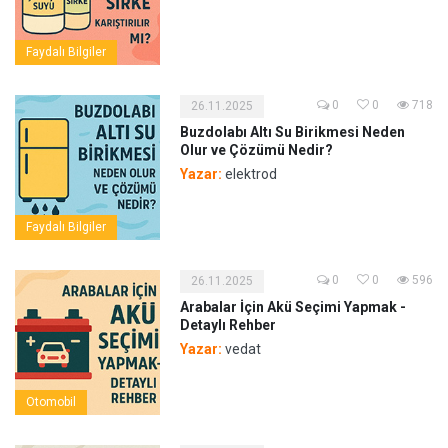
Faydalı Bilgiler
0
0
718
26.11.2025
Buzdolabı Altı Su Birikmesi Neden
Olur ve Çözümü Nedir?
Yazar:
elektrod
Faydalı Bilgiler
0
0
596
26.11.2025
Arabalar İçin Akü Seçimi Yapmak -
Detaylı Rehber
Yazar:
vedat
Otomobil