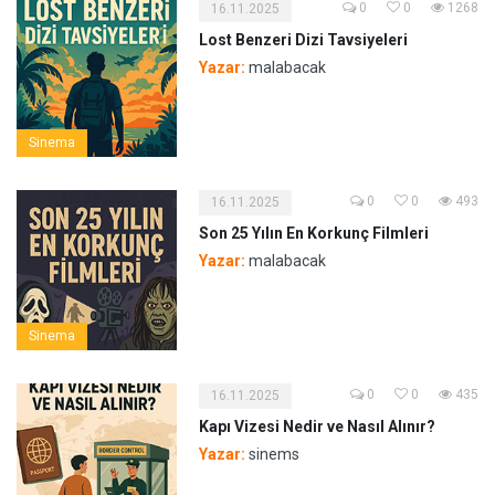
0
0
1268
16.11.2025
Lost Benzeri Dizi Tavsiyeleri
Yazar:
malabacak
Sinema
0
0
493
16.11.2025
Son 25 Yılın En Korkunç Filmleri
Yazar:
malabacak
Sinema
0
0
435
16.11.2025
Kapı Vizesi Nedir ve Nasıl Alınır?
Yazar:
sinems