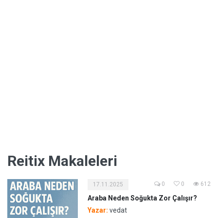
Reitix Makaleleri
0
0
612
17.11.2025
Araba Neden Soğukta Zor Çalışır?
Yazar:
vedat