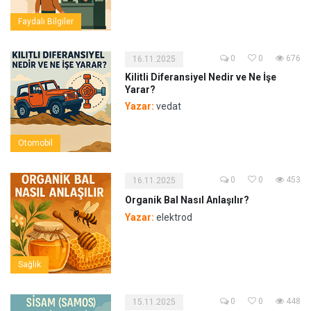
Faydalı Bilgiler
0
0
676
16.11.2025
Kilitli Diferansiyel Nedir ve Ne İşe
Yarar?
Yazar:
vedat
Otomobil
0
0
453
16.11.2025
Organik Bal Nasıl Anlaşılır?
Yazar:
elektrod
Sağlık
0
0
448
15.11.2025