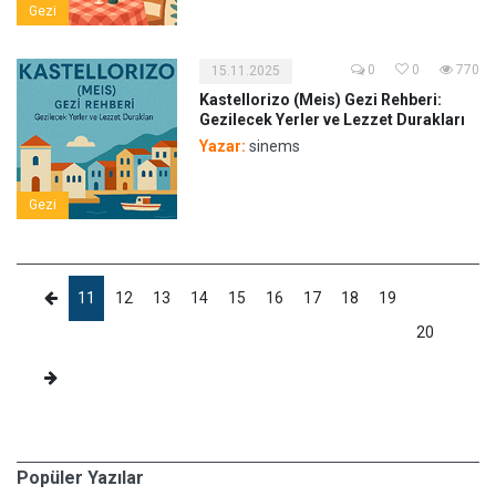
Gezi
0
0
770
15.11.2025
Kastellorizo (Meis) Gezi Rehberi:
Gezilecek Yerler ve Lezzet Durakları
Yazar:
sinems
Gezi
11
12
13
14
15
16
17
18
19
20
Popüler Yazılar