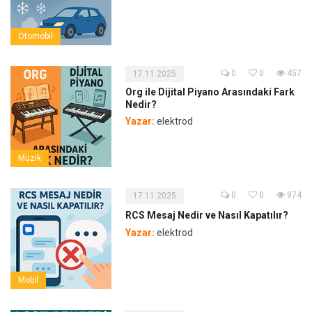
Otomobil
0
0
457
17.11.2025
Org ile Dijital Piyano Arasındaki Fark
Nedir?
Yazar:
elektrod
Müzik
0
0
974
17.11.2025
RCS Mesaj Nedir ve Nasıl Kapatılır?
Yazar:
elektrod
Mobil