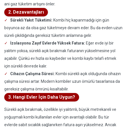
ani gaz tüketim artışını önler.
2. Dezavantajları
Sürekli Yakıt Tüketimi:
Kombi hiç kapanmadığı için gün
boyunca az da olsa gaz tüketmeye devam eder. Bu da evden uzun
süreli çıkıldığında gereksiz tüketim anlamına gelir.
İzolasyonu Zayıf Evlerde Yüksek Fatura:
Eğer evde iyi bir
yalıtım yoksa, sürekli açık bırakmak faturanın yükselmesine yol
açabilir. Çünkü ev hızla ısı kaybeder ve kombi kaybı telafi etmek
için sürekli devrede kalır.
Cihazın Çalışma Süresi:
Kombi sürekli açık olduğunda cihazın
çalışma süresi artar. Modern kombiler uzun ömürlü tasarlansa da
gereksiz çalışma ömrünü kısaltabilir.
3. Hangi Evler İçin Daha Uygun?
Sürekli açık bırakmak, özellikle iyi yalıtımlı, büyük metrekareli ve
yoğuşmalı kombi kullanılan evler için avantajlı olabilir. Bu tür
evlerde sabit sıcaklık sağlanırken fatura aşırı yükselmez. Ancak