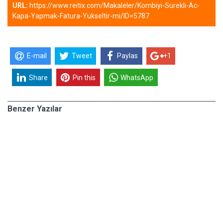
URL:
https://www.reitix.com/Makaleler/Kombiyi-Surekli-Ac-
Kapa-Yapmak-Fatura-Yukseltir-mi/ID=5787
E-mail
Tweet
Paylas
+1
Share
Pin this
WhatsApp
Benzer Yazılar