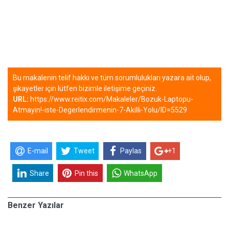
Bu makalenin telif hakkı ve tüm sorumlulukları yazara ait olup,
şikayetler için lütfen bizimle iletişime geçiniz.
URL:
https://www.reitix.com/Makaleler/Bozuk-Laptopu-
Atmayin!-iste-Degerlendirmenin-7-Akilli-Yolu/ID=5529
E-mail
Tweet
Paylas
+1
Share
Pin this
WhatsApp
Benzer Yazılar