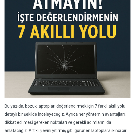
Bu yazıda, bozuk laptopları değerlendirmek için 7 farklı akıllı yolu
detaylı bir şekilde inceleyeceğiz. Ayrıca her yöntemin avantajları,
dikkat edilmesi gereken noktaları ve gerekli adımlarını da
anlatacağız. Artık işlevini yitirmiş gibi görünen laptoplara ikinci bir