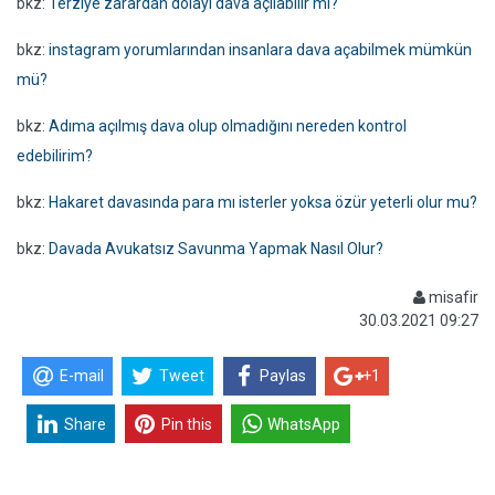
bkz:
Terziye zarardan dolayı dava açılabilir mi?
bkz:
instagram yorumlarından insanlara dava açabilmek mümkün
mü?
bkz:
Adıma açılmış dava olup olmadığını nereden kontrol
edebilirim?
bkz:
Hakaret davasında para mı isterler yoksa özür yeterli olur mu?
bkz:
Davada Avukatsız Savunma Yapmak Nasıl Olur?
misafir
30.03.2021 09:27
E-mail
Tweet
Paylas
+1
Share
Pin this
WhatsApp