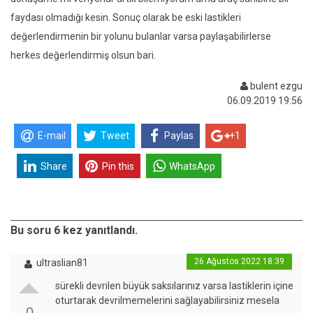
faydası olmadığı kesin. Sonuç olarak be eski lastikleri
değerlendirmenin bir yolunu bulanlar varsa paylaşabilirlerse
herkes değerlendirmiş olsun bari.
bulent ezgu
06.09.2019 19:56
E-mail
Tweet
Paylas
+1
Share
Pin this
WhatsApp
Bu soru 6 kez yanıtlandı.
26 Ağustos 2022 18:39
ultraslian81
sürekli devrilen büyük saksılarınız varsa lastiklerin içine
oturtarak devrilmemelerini sağlayabilirsiniz mesela
0