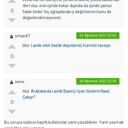
dert olur, evin içinde kokar dışında da içinde çamur
0
falan birikir. hiç uğraşılacak iş değil bence bunu da
değerlendirmeyiverin
26 Ağustos 2022 20:03
orhan47
bkz:
Lastik oteli (lastik depolama) hizmeti tavsiye
0
26 Ağustos 2022 22:30
xenix
bkz:
Arabalarda Lastik Basınç Uyarı Sistemi Nasıl
Çalışır?
0
Bu soruya sadece kayıtlı kullanıcılar yanıt yazabilirler. Yanıt yazmak