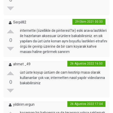
29 Ekim 2021 00:33
Serpil82
internette (özellikle de pinterest'te) eski arava lastikleri
ile hazırlanan aksesuar ürünlere bakabilirsiniz. en sık
0
yapılanı da üst üste konan aynı boyutlu lastikleri etrafını
örgü ile çevirip üzerine de bir cam koyarak kahve
masası haline getirmek sanırım
26 Ağustos 2022 16:50
ahmet _49
üst üste koyup üstüen de cam kestirip masa olarak
kullananlar çok var, internetten nasıl yapılır videolarına
0
bakabilirsiniz
26 Ağustos 2022 17:04
yildirim.ergun
kocaman bir bahçeniz ya da terasınız yoksa saklamak