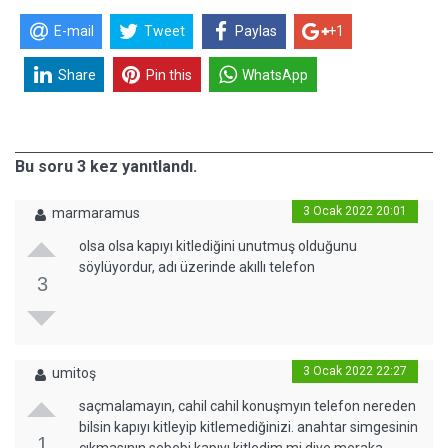
E-mail
Tweet
Paylas
+1
Share
Pin this
WhatsApp
Bu soru 3 kez yanıtlandı.
3 Ocak 2022 20:01
marmaramus
olsa olsa kapıyı kitlediğini unutmuş olduğunu
söylüyordur, adı üzerinde akıllı telefon
3
3 Ocak 2022 22:27
umitoş
saçmalamayın, cahil cahil konuşmyın telefon nereden
bilsin kapıyı kitleyip kitlemediğinizi. anahtar simgesinin
1