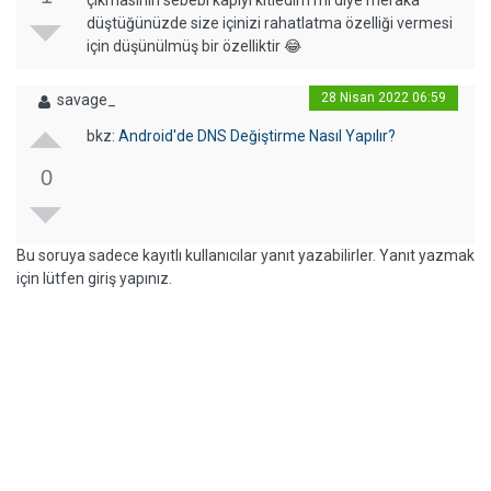
çıkmasının sebebi kapıyı kitledim mi diye meraka
düştüğünüzde size içinizi rahatlatma özelliği vermesi
için düşünülmüş bir özelliktir 😂
28 Nisan 2022 06:59
savage_
bkz:
Android'de DNS Değiştirme Nasıl Yapılır?
0
Bu soruya sadece kayıtlı kullanıcılar yanıt yazabilirler. Yanıt yazmak
için lütfen giriş yapınız.