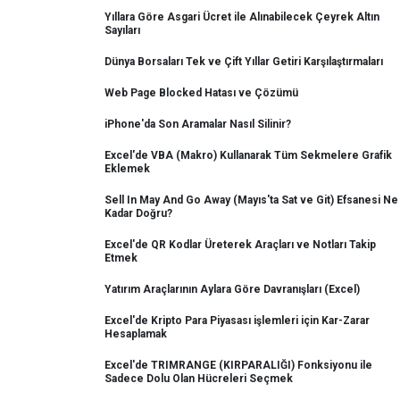
Yıllara Göre Asgari Ücret ile Alınabilecek Çeyrek Altın
Sayıları
Dünya Borsaları Tek ve Çift Yıllar Getiri Karşılaştırmaları
Web Page Blocked Hatası ve Çözümü
iPhone'da Son Aramalar Nasıl Silinir?
Excel'de VBA (Makro) Kullanarak Tüm Sekmelere Grafik
Eklemek
Sell In May And Go Away (Mayıs'ta Sat ve Git) Efsanesi Ne
Kadar Doğru?
Excel'de QR Kodlar Üreterek Araçları ve Notları Takip
Etmek
Yatırım Araçlarının Aylara Göre Davranışları (Excel)
Excel'de Kripto Para Piyasası işlemleri için Kar-Zarar
Hesaplamak
Excel'de TRIMRANGE (KIRPARALIĞI) Fonksiyonu ile
Sadece Dolu Olan Hücreleri Seçmek