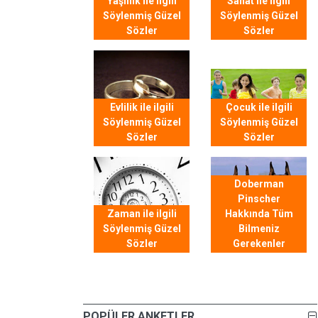
Yaşlılık ile ilgili
Sanat ile ilgili
Söylenmiş Güzel
Söylenmiş Güzel
Sözler
Sözler
Evlilik ile ilgili
Çocuk ile ilgili
Söylenmiş Güzel
Söylenmiş Güzel
Sözler
Sözler
Doberman
Pinscher
Zaman ile ilgili
Hakkında Tüm
Söylenmiş Güzel
Bilmeniz
Sözler
Gerekenler
POPÜLER ANKETLER