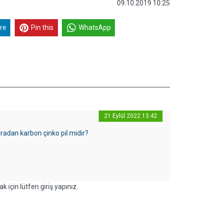
09.10.2019 10:25
re
Pin this
WhatsApp
21 Eylül 2022 13:42
ıradan karbon çinko pil midir?
k için lütfen giriş yapınız.