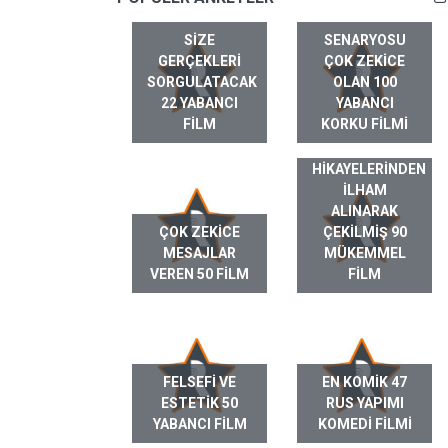
SIZE
SENARYOSU
GERÇEKLERI
ÇOK ZEKICE
SORGULATACAK
OLAN 100
22 YABANCI
YABANCI
FILM
KORKU FILMI
GERÇEK HAYAT
HIKAYELERINDEN
ILHAM
ALINARAK
ÇOK ZEKICE
ÇEKILMIŞ 90
MESAJLAR
MÜKEMMEL
VEREN 50 FILM
FILM
FELSEFI VE
EN KOMIK 47
ESTETIK 50
RUS YAPIMI
YABANCI FILM
KOMEDI FILMI