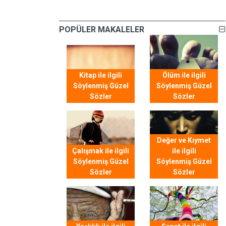
POPÜLER MAKALELER
Kitap ile ilgili
Ölüm ile ilgili
Söylenmiş Güzel
Söylenmiş Güzel
Sözler
Sözler
Değer ve Kıymet
Çalışmak ile ilgili
ile ilgili
Söylenmiş Güzel
Söylenmiş Güzel
Sözler
Sözler