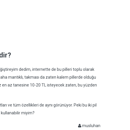
dir?
eğiştireyim dedim, internette de bu pilleri toplu olarak
k daha mantıklı, takması da zaten kalem pillerde olduğu
ız en az tanesine 10-20 TL isteyecek zaten, bu yüzden
ları ve tüm özellikleri de aynı görünüyor. Peki bu iki pil
e kullanabilir miyim?
musluhan