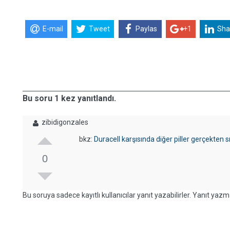
E-mail
Tweet
Paylas
+1
Sha
Bu soru 1 kez yanıtlandı.
zibidigonzales
bkz:
Duracell karşısında diğer piller gerçekten s
0
Bu soruya sadece kayıtlı kullanıcılar yanıt yazabilirler. Yanıt yazma