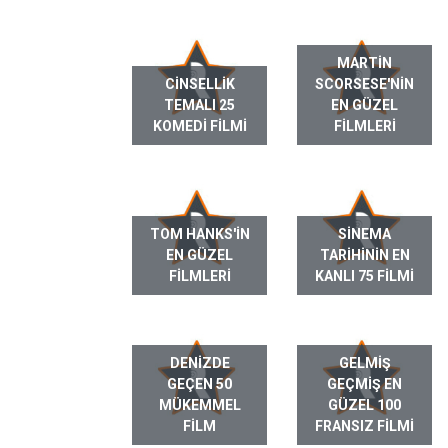
MARTIN
CINSELLIK
SCORSESE'NIN
TEMALI 25
EN GÜZEL
KOMEDI FILMI
FILMLERI
TOM HANKS'IN
SINEMA
EN GÜZEL
TARIHININ EN
FILMLERI
KANLI 75 FILMI
DENIZDE
GELMIŞ
GEÇEN 50
GEÇMIŞ EN
MÜKEMMEL
GÜZEL 100
FILM
FRANSIZ FILMI