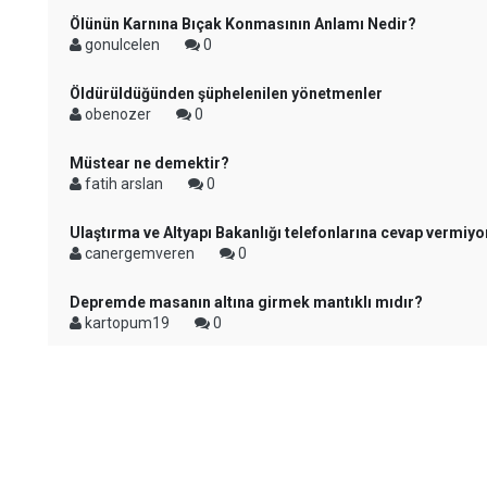
Ölünün Karnına Bıçak Konmasının Anlamı Nedir?
gonulcelen
0
Öldürüldüğünden şüphelenilen yönetmenler
obenozer
0
Müstear ne demektir?
fatih arslan
0
Ulaştırma ve Altyapı Bakanlığı telefonlarına cevap vermiyo
canergemveren
0
Depremde masanın altına girmek mantıklı mıdır?
kartopum19
0