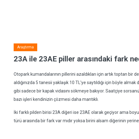
Araştırma
23A ile 23AE piller arasındaki fark ne
Otopark kumandalarının pillerini azaldıkları için artık toptan bir d
aldığınızda 5 tanesii yaklaşık 10 TL'ye saytıldığı için böyle alma
gibi sadece bir kapak vidasını sökmeye bakıyor. Saatçiye sorsan
bazı işleri kendinizin çözmesi daha mantıklı.
İki farklı pilden birisi 23A diğeri ise 23AE olarak geçiyor ama boyut
türü arasında bir fark var mıdır yoksa birini alsam diğerinin yerin