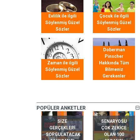
Evlilik ile ilgili
Çocuk ile ilgili
Söylenmiş Güzel
Söylenmiş Güzel
Sözler
Sözler
Doberman
Pinscher
Zaman ile ilgili
Hakkında Tüm
Söylenmiş Güzel
Bilmeniz
Sözler
Gerekenler
POPÜLER ANKETLER
SIZE
SENARYOSU
GERÇEKLERI
ÇOK ZEKICE
SORGULATACAK
OLAN 100