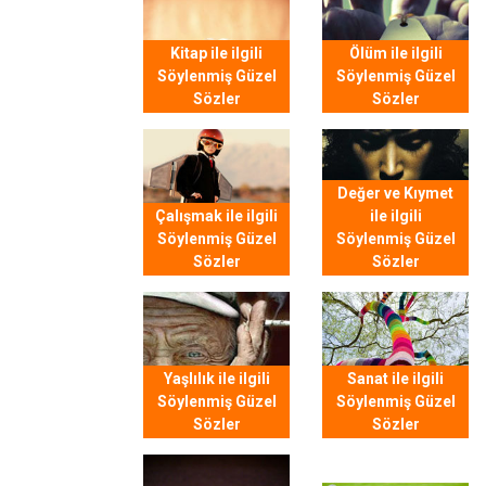
Kitap ile ilgili
Ölüm ile ilgili
Söylenmiş Güzel
Söylenmiş Güzel
Sözler
Sözler
Değer ve Kıymet
Çalışmak ile ilgili
ile ilgili
Söylenmiş Güzel
Söylenmiş Güzel
Sözler
Sözler
Yaşlılık ile ilgili
Sanat ile ilgili
Söylenmiş Güzel
Söylenmiş Güzel
Sözler
Sözler