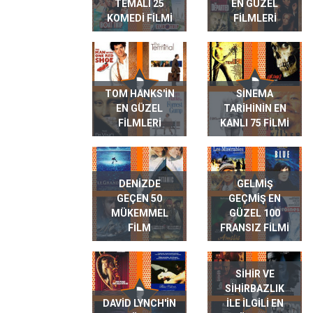
TEMALI 25
EN GÜZEL
KOMEDI FILMI
FILMLERI
TOM HANKS'IN
SINEMA
EN GÜZEL
TARIHININ EN
FILMLERI
KANLI 75 FILMI
DENIZDE
GELMIŞ
GEÇEN 50
GEÇMIŞ EN
MÜKEMMEL
GÜZEL 100
FILM
FRANSIZ FILMI
SIHIR VE
SIHIRBAZLIK
DAVID LYNCH'IN
ILE ILGILI EN