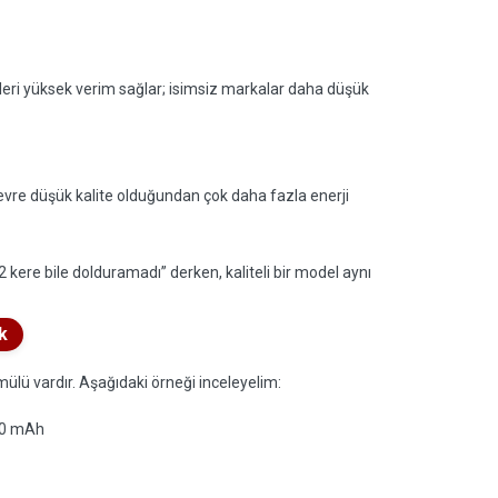
leri yüksek verim sağlar; isimsiz markalar daha düşük
devre düşük kalite olduğundan çok daha fazla enerji
ere bile dolduramadı” derken, kaliteli bir model aynı
k
ülü vardır. Aşağıdaki örneği inceleyelim:
00 mAh