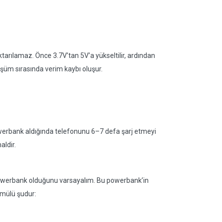
tarılamaz. Önce 3.7V’tan 5V’a yükseltilir, ardından
üşüm sırasında verim kaybı oluşur.
owerbank aldığında telefonunu 6–7 defa şarj etmeyi
aldir.
 powerbank olduğunu varsayalım. Bu powerbank’in
ormülü şudur: