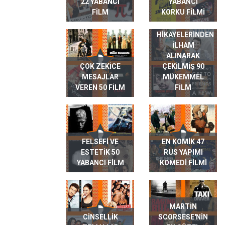
22 YABANCI
YABANCI
FILM
KORKU FILMI
GERÇEK HAYAT
HIKAYELERINDEN
ILHAM
ALINARAK
ÇOK ZEKICE
ÇEKILMIŞ 90
MESAJLAR
MÜKEMMEL
VEREN 50 FILM
FILM
FELSEFI VE
EN KOMIK 47
ESTETIK 50
RUS YAPIMI
YABANCI FILM
KOMEDI FILMI
MARTIN
CINSELLIK
SCORSESE'NIN