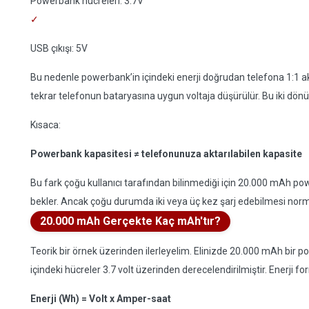
Powerbank hücreleri: 3.7V
USB çıkışı: 5V
Bu nedenle powerbank’in içindeki enerji doğrudan telefona 1:1 ak
tekrar telefonun bataryasına uygun voltaja düşürülür. Bu iki dön
Kısaca:
Powerbank kapasitesi ≠ telefonunuza aktarılabilen kapasite
Bu fark çoğu kullanıcı tarafından bilinmediği için 20.000 mAh p
bekler. Ancak çoğu durumda iki veya üç kez şarj edebilmesi norm
20.000 mAh Gerçekte Kaç mAh'tır?
Teorik bir örnek üzerinden ilerleyelim. Elinizde 20.000 mAh bir
içindeki hücreler 3.7 volt üzerinden derecelendirilmiştir. Enerji f
Enerji (Wh) = Volt x Amper-saat