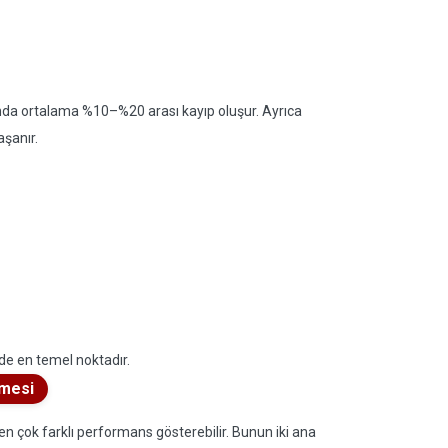
sında ortalama %10–%20 arası kayıp oluşur. Ayrıca
aşanır.
e en temel noktadır.
rmesi
en çok farklı performans gösterebilir. Bunun iki ana